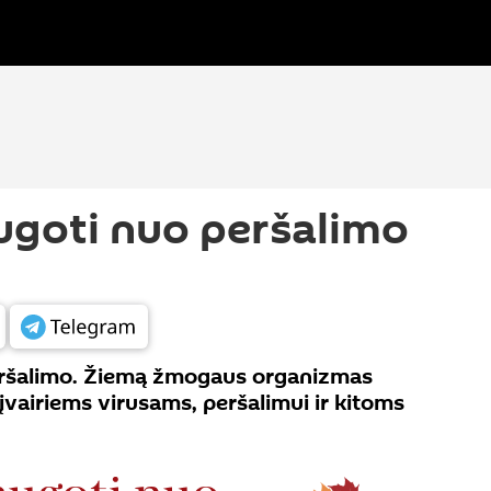
ugoti nuo peršalimo
eršalimo. Žiemą žmogaus organizmas
vairiems virusams, peršalimui ir kitoms