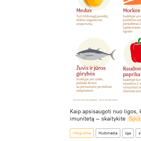
Kaip apsisaugoti nuo ligos, ką
imunitetą — skaitykite
Sput
Infografika
Multimedia
liga
s