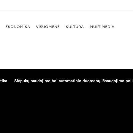
EKONOMIKA
VISUOMENĖ
KULTŪRA
MULTIMEDIA
tika
Slapukų naudojimo bei automatinio duomenų išsaugojimo poli