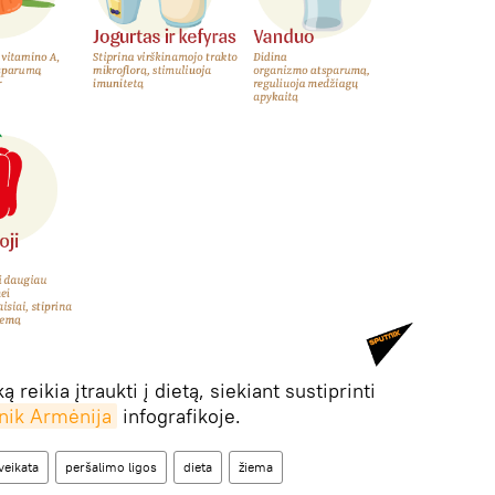
 reikia įtraukti į dietą, siekiant sustiprinti
nik Armėnija
infografikoje.
veikata
peršalimo ligos
dieta
žiema