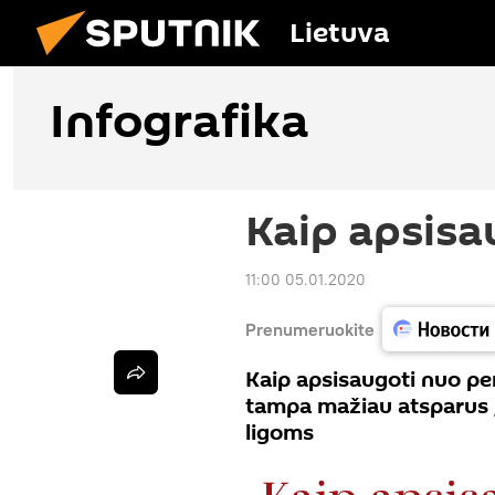
Lietuva
Infografika
Kaip apsisa
11:00 05.01.2020
Prenumeruokite
Kaip apsisaugoti nuo p
tampa mažiau atsparus į
ligoms