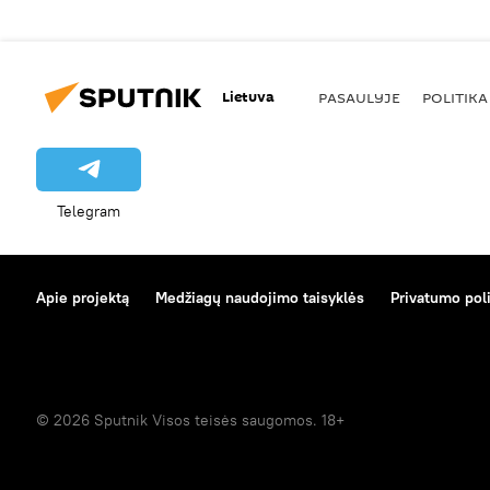
Lietuva
PASAULYJE
POLITIKA
Telegram
Apie projektą
Medžiagų naudojimo taisyklės
Privatumo poli
© 2026 Sputnik Visos teisės saugomos. 18+