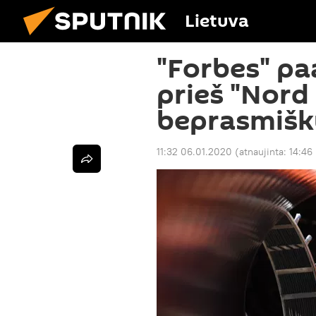
Lietuva
"Forbes" pa
prieš "Nord
beprasmiš
11:32 06.01.2020
(atnaujinta:
14:46