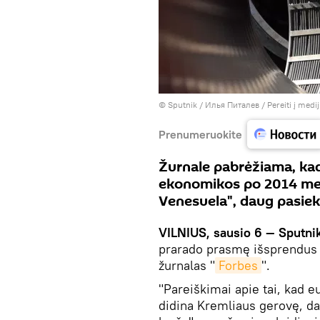
© Sputnik / Илья Питалев
/
Pereiti į medi
Prenumeruokite
Žurnale pabrėžiama, kad 
ekonomikos po 2014 me
Venesuela", daug pasiek
VILNIUS, sausio 6 — Sputni
prarado prasmę išsprendus t
žurnalas "
Forbes
".
"Pareiškimai apie tai, kad eu
didina Kremliaus gerovę, da