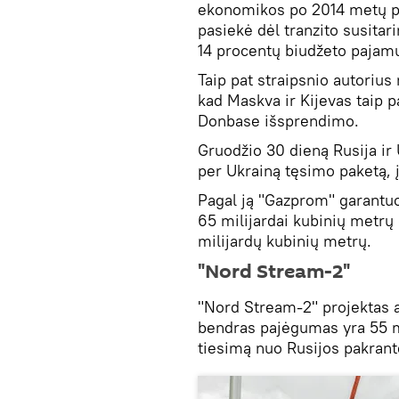
ekonomikos po 2014 metų p
pasiekė dėl tranzito susita
14 procentų biudžeto pajam
Taip pat straipsnio autorius
kad Maskva ir Kijevas taip pa
Donbase išsprendimo.
Gruodžio 30 dieną Rusija ir 
per Ukrainą tęsimo paketą, į
Pagal ją "Gazprom" garantu
65 milijardai kubinių metrų
milijardų kubinių metrų.
"Nord Stream-2"
"Nord Stream-2" projektas 
bendras pajėgumas yra 55 m
tiesimą nuo Rusijos pakrantės