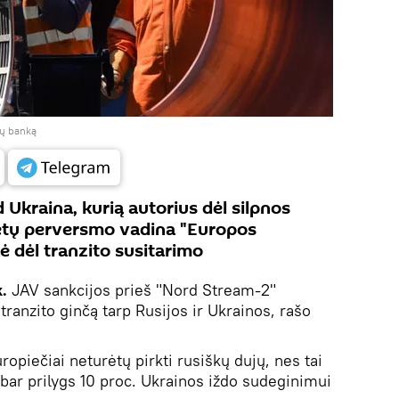
jų banką
Ukraina, kurią autorius dėl silpnos
tų perversmo vadina "Europos
ė dėl tranzito susitarimo
k.
JAV sankcijos prieš "Nord Stream-2"
ranzito ginčą tarp Rusijos ir Ukrainos, rašo
ropiečiai neturėtų pirkti rusiškų dujų, nes tai
bar prilygs 10 proc. Ukrainos iždo sudeginimui