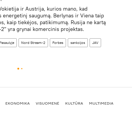
okietija ir Austrija, kurios mano, kad
s energetinį saugumą. Berlynas ir Viena taip
os, kaip tiekėjos, patikimumą. Rusija ne kartą
2" yra grynai komercinis projektas.
Pasaulyje
Nord Stream-2
Forbes
sankcijos
JAV
EKONOMIKA
VISUOMENĖ
KULTŪRA
MULTIMEDIA