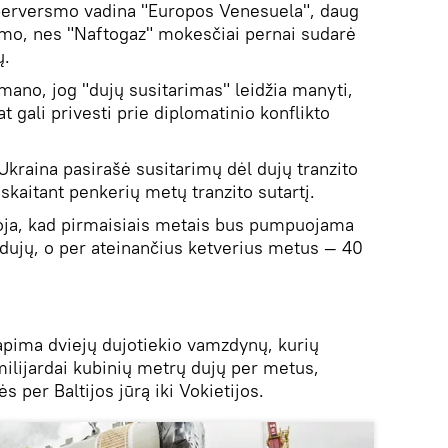
erversmo vadina "Europos Venesuela", daug
rimo, nes "Naftogaz" mokesčiai pernai sudarė
ų.
 mano, jog "dujų susitarimas" leidžia manyti,
t gali privesti prie diplomatinio konflikto
Ukraina pasirašė susitarimų dėl dujų tranzito
skaitant penkerių metų tranzito sutartį.
oja, kad pirmaisiais metais bus pumpuojama
 dujų, o per ateinančius ketverius metus — 40
apima dviejų dujotiekio vamzdynų, kurių
ilijardai kubinių metrų dujų per metus,
 per Baltijos jūrą iki Vokietijos.