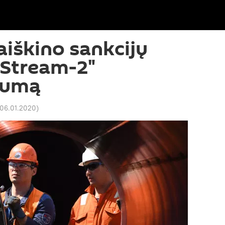
aiškino sankcijų
 Stream-2"
kumą
 06.01.2020
)