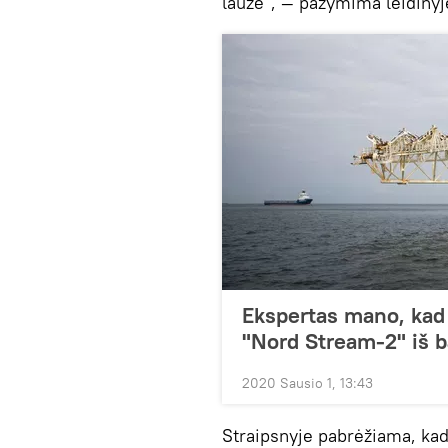
lauže", — pažymima leidinyj
Ekspertas mano, kad
"Nord Stream-2" iš 
2020 Sausio 1, 13:43
Straipsnyje pabrėžiama, kad 