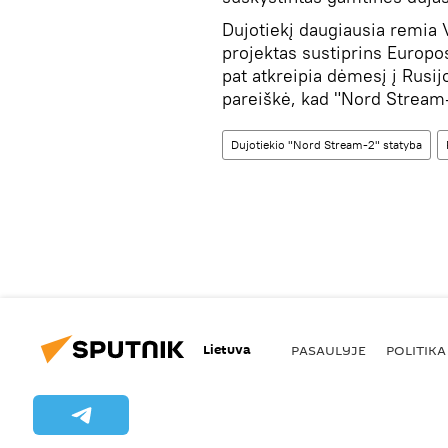
Dujotiekį daugiausia remia V
projektas sustiprins Europo
pat atkreipia dėmesį į Rusij
pareiškė, kad "Nord Stream-
Dujotiekio "Nord Stream-2" statyba
Lietuva
PASAULYJE
POLITIKA