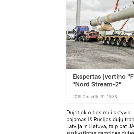
Ekspertas įvertino "F
"Nord Stream-2"
2019 Gruodžio 31, 13:33
Dujotiekio tiesimui aktyviai 
pajamas iš Rusijos dujų tran
Latviją ir Lietuvą, taip pat 
suskystintas gamtines dujas