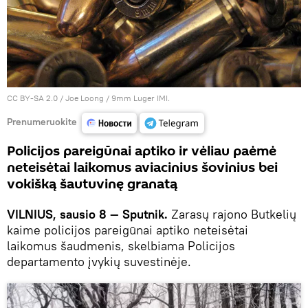
CC BY-SA 2.0
/
Joe Loong
/ 9mm Luger IMI.
Prenumeruokite
Policijos pareigūnai aptiko ir vėliau paėmė
neteisėtai laikomus aviacinius šovinius bei
vokišką šautuvinę granatą
VILNIUS, sausio 8 — Sputnik.
Zarasų rajono Butkelių
kaime policijos pareigūnai aptiko neteisėtai
laikomus šaudmenis, skelbiama Policijos
departamento įvykių suvestinėje.