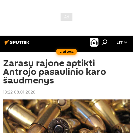
LIT
Lietuva
Zarasų rajone aptikti
Antrojo pasaulinio karo
šaudmenys
13:22 08.01.2020