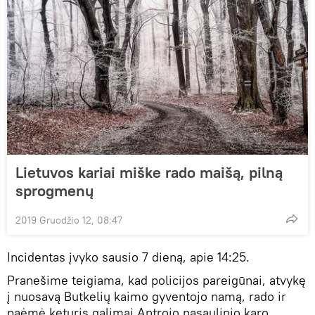
Lietuvos kariai miške rado maišą, pilną
sprogmenų
2019 Gruodžio 12, 08:47
Incidentas įvyko sausio 7 dieną, apie 14:25.
Pranešime teigiama, kad policijos pareigūnai, atvykę
į nuosavą Butkelių kaimo gyventojo namą, rado ir
paėmė keturis galimai Antrojo pasaulinio karo