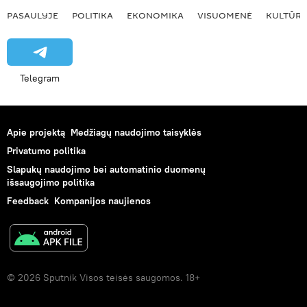
PASAULYJE
POLITIKA
EKONOMIKA
VISUOMENĖ
KULTŪR
Telegram
Apie projektą
Medžiagų naudojimo taisyklės
Privatumo politika
Slapukų naudojimo bei automatinio duomenų
išsaugojimo politika
Feedback
Kompanijos naujienos
© 2026 Sputnik Visos teisės saugomos. 18+