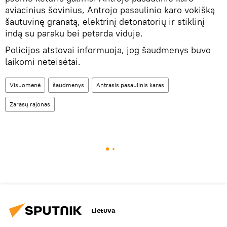
aviacinius šovinius, Antrojo pasaulinio karo vokišką
šautuvinę granatą, elektrinį detonatorių ir stiklinį
indą su paraku bei petarda viduje.
Policijos atstovai informuoja, jog šaudmenys buvo
laikomi neteisėtai.
Visuomenė
šaudmenys
Antrasis pasaulinis karas
Zarasų rajonas
Lietuva