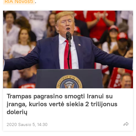
RIA Novosti
.
Trampas pagrasino smogti Iranui su
įranga, kurios vertė siekia 2 trilijonus
dolerių
2020 Sausio 5, 14:30