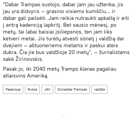
"Dabar Trampas sustojo, dabar jam jau užtenka, jis
jau yra didvyris — grasino visiems kumščiu... ir
dabar gali pailsėti. Jam reikia nutraukti apkaltą ir eiti
į antrą kadenciją lapkritį. Bet sausio mėnesį, po
metų, tai labai baisiai įsiliepsnos, ten jam liks
ketveri metai. Jis turėtų atvesti sūnelį į valdžią dar
dvejiem — aštuoneriems metams ir paskui ateis
dukra. Čia jie bus valdžioje 20 metų", — žurnalistams
sakė Žirinovskis.
Pasak jo, iki 2040 metų Trampo klanas pagaliau
atlaisvins Ameriką.
Pasaulyje
Rusija
JAV
Donaldas Trampas
valdžia