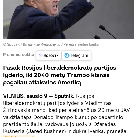
© Sputnik / Владимир Федоренко
/
Pereiti į medijų banką
Prenumeruokite
Pasak Rusijos liberaldemokratų partijos
lyderio, iki 2040 metų Trampo klanas
pagaliau atlaisvins Ameriką
VILNIUS, sausio 9 — Sputnik.
Rusijos
liberaldemokratų partijos lyderis Vladimiras
Žirinovskis mano, kad per ateinančius 20 metų JAV
valdžia taps Donaldo Trampo klanu: po dabartinio
prezidento šaliai vadovaus jo uošvis Džaredas
Kušneris (Jared Kushner) ir dukra Ivanka, praneša