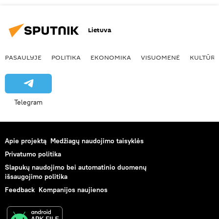
Lietuva
PASAULYJE
POLITIKA
EKONOMIKA
VISUOMENĖ
KULTŪR
Telegram
Apie projektą
Medžiagų naudojimo taisyklės
Privatumo politika
Slapukų naudojimo bei automatinio duomenų
išsaugojimo politika
Feedback
Kompanijos naujienos