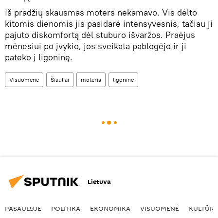
Iš pradžių skausmas moters nekamavo. Vis dėlto
kitomis dienomis jis pasidarė intensyvesnis, tačiau ji
pajuto diskomfortą dėl stuburo išvaržos. Praėjus
mėnesiui po įvykio, jos sveikata pablogėjo ir ji
pateko į ligoninę.
Visuomenė
Šiauliai
moteris
ligoninė
Lietuva
PASAULYJE
POLITIKA
EKONOMIKA
VISUOMENĖ
KULTŪR