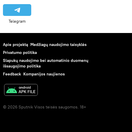
Telegram
Apie projektą
Medžiagų naudojimo taisyklės
Privatumo politika
Slapukų naudojimo bei automatinio duomenų
išsaugojimo politika
Feedback
Kompanijos naujienos
© 2026 Sputnik Visos teisės saugomos. 18+