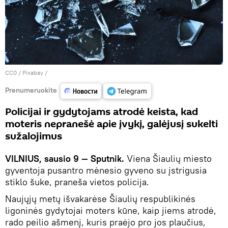
CC0
/
Рixabay
/
Prenumeruokite
Policijai ir gydytojams atrodė keista, kad
moteris nepranešė apie įvykį, galėjusį sukelti
sužalojimus
VILNIUS, sausio 9 — Sputnik.
Viena Šiaulių miesto
gyventoja pusantro mėnesio gyveno su įstrigusia
stiklo šuke, praneša vietos policija.
Naujųjų metų išvakarėse Šiaulių respublikinės
ligoninės gydytojai moters kūne, kaip jiems atrodė,
rado peilio ašmenį, kuris praėjo pro jos plaučius,