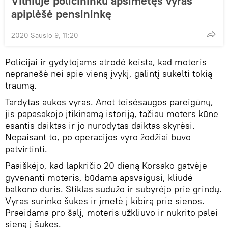
Vilniuje policininku apsimetęs vyras
apiplėšė pensininkę
2020 Sausio 9, 11:20
Policijai ir gydytojams atrodė keista, kad moteris
nepranešė nei apie vieną įvykį, galintį sukelti tokią
traumą.
Tardytas aukos vyras. Anot teisėsaugos pareigūnų,
jis papasakojo įtikinamą istoriją, tačiau moters kūne
esantis daiktas ir jo nurodytas daiktas skyrėsi.
Nepaisant to, po operacijos vyro žodžiai buvo
patvirtinti.
Paaiškėjo, kad lapkričio 20 dieną Korsako gatvėje
gyvenanti moteris, būdama apsvaigusi, kliudė
balkono duris. Stiklas sudužo ir subyrėjo prie grindų.
Vyras surinko šukes ir įmetė į kibirą prie sienos.
Praeidama pro šalį, moteris užkliuvo ir nukrito palei
sieną į šukes.