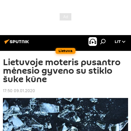
LIT
Lietuva
Lietuvoje moteris pusantro
mėnesio gyveno su stiklo
šuke kūne
17:50 09.01.2020