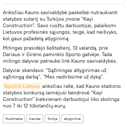
Anksčiau Kauno savivaldybė paskelbė nutraukianti
statybos sutartį su Turkijos įmone "Kayi
Construction". Savo ruožtu darbuotojai, palaikomi
Lietuvos profesinės sąjungos, teigė, kad neišvyks,
kol gaus pažadėtą atlyginimą.
Mitingas prasidėjo šeštadienį, 13 valandą, prie
Dariaus ir Girėno paminklo Sporto gatvėje. Tada
mitingo dalyviai patraukė link Kauno savivaldybės.
Dalyviai skandavo: "Sąžiningas atlyginimas už
sąžiningą darbą", "Mes nedirbsime už dyką".
Sputnik Lietuva
anksčiau rašė, kad Kauno stadiono
statybos konkursą laimėjusi bendrovė "Kayi
Construction" kiekvienam darbuotojui liko skolinga
nuo 7 iki 12 tūkstančių eurų.
Multimedia
Kaunas
Turkija
atlyginimai