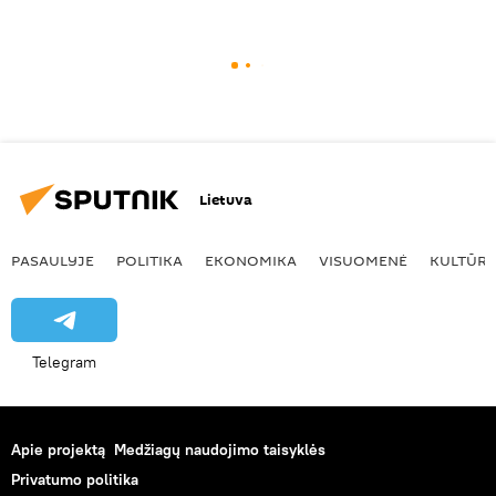
Lietuva
PASAULYJE
POLITIKA
EKONOMIKA
VISUOMENĖ
KULTŪR
Telegram
Apie projektą
Medžiagų naudojimo taisyklės
Privatumo politika