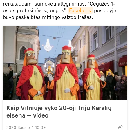
reikalaudami sumokėti atlyginimus. "Gegužės 1-
osios profesinės sąjungos"
Facebook
puslapyje
buvo paskelbtas mitingo vaizdo įrašas.
Kaip Vilniuje vyko 20-oji Trijų Karalių
eisena — video
2020 Sausio 7, 10:09