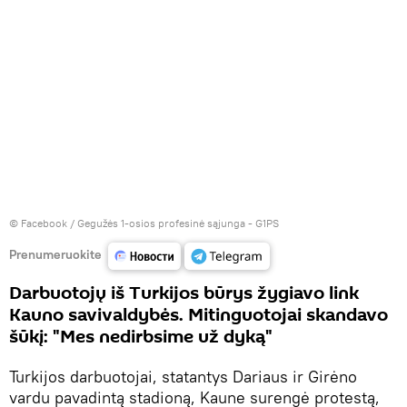
©
Facebook / Gegužės 1-osios profesinė sąjunga - G1PS
Prenumeruokite
Darbuotojų iš Turkijos būrys žygiavo link
Kauno savivaldybės. Mitinguotojai skandavo
šūkį: "Mes nedirbsime už dyką"
Turkijos darbuotojai, statantys Dariaus ir Girėno
vardu pavadintą stadioną, Kaune surengė protestą,