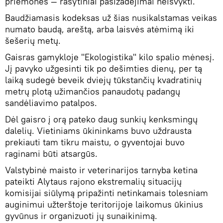
priemonės — rašytiniai pasižadėjimai neišvykti.
Baudžiamasis kodeksas už šias nusikalstamas veikas
numato baudą, areštą, arba laisvės atėmimą iki
šešerių metų.
Gaisras gamykloje "Ekologistika" kilo spalio mėnesį.
Jį pavyko užgesinti tik po dešimties dienų, per tą
laiką sudegė beveik dviejų tūkstančių kvadratinių
metrų plotą užimančios panaudotų padangų
sandėliavimo patalpos.
Dėl gaisro į orą pateko daug sunkių kenksmingų
dalelių. Vietiniams ūkininkams buvo uždrausta
prekiauti tam tikru maistu, o gyventojai buvo
raginami būti atsargūs.
Valstybinė maisto ir veterinarijos tarnyba ketina
pateikti Alytaus rajono ekstremalių situacijų
komisijai siūlymą pripažinti netinkamais tolesniam
auginimui užterštoje teritorijoje laikomus ūkinius
gyvūnus ir organizuoti jų sunaikinimą.