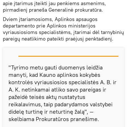
apie įtarimus įteikti jau penkiems asmenims,
pirmadienį praneša Generalinė prokuratūra.
Dviem įtariamosioms, Aplinkos apsaugos
departamento prie Aplinkos ministerijos
vyriausiosioms specialistėms, įtarimai dėl tarnybinių
pareigų neatlikimo pateikti praėjusį penktadienį.
"Tyrimo metu gauti duomenys leidžia
manyti, kad Kauno aplinkos kokybės
kontrolės vyriausiosios specialistės A. B. ir
A. K. netinkamai atliko savo pareigas ir
pažeidė teisės aktų nustatytus
reikalavimus, taip padarydamos valstybei
didelę turtinę ir neturtinę žalą", —
skelbiama Prokuratūros pranešime.