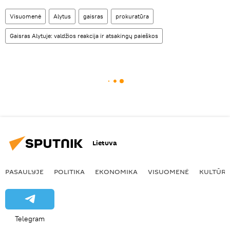
Visuomenė
Alytus
gaisras
prokuratūra
Gaisras Alytuje: valdžios reakcija ir atsakingų paieškos
Lietuva
PASAULYJE
POLITIKA
EKONOMIKA
VISUOMENĖ
KULTŪR
Telegram