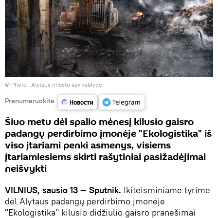
© Photo :
Alytaus miesto savivaldybė
Prenumeruokite
Šiuo metu dėl spalio mėnesį kilusio gaisro
padangų perdirbimo įmonėje "Ekologistika" iš
viso įtariami penki asmenys, visiems
įtariamiesiems skirti rašytiniai pasižadėjimai
neišvykti
VILNIUS, sausio 13 — Sputnik.
Ikiteisminiame tyrime
dėl Alytaus padangų perdirbimo įmonėje
"Ekologistika" kilusio didžiulio gaisro pranešimai