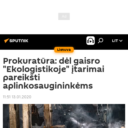
LIT
Lietuva
Prokuratūra: dėl gaisro
"Ekologistikoje" įtarimai
pareikšti
aplinkosaugininkėms
11:51 13.01.2020