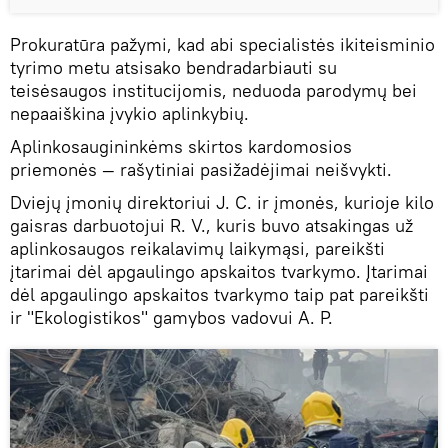
Prokuratūra pažymi, kad abi specialistės ikiteisminio
tyrimo metu atsisako bendradarbiauti su
teisėsaugos institucijomis, neduoda parodymų bei
nepaaiškina įvykio aplinkybių.
Aplinkosaugininkėms skirtos kardomosios
priemonės — rašytiniai pasižadėjimai neišvykti.
Dviejų įmonių direktoriui J. C. ir įmonės, kurioje kilo
gaisras darbuotojui R. V., kuris buvo atsakingas už
aplinkosaugos reikalavimų laikymąsi, pareikšti
įtarimai dėl apgaulingo apskaitos tvarkymo. Įtarimai
dėl apgaulingo apskaitos tvarkymo taip pat pareikšti
ir "Ekologistikos" gamybos vadovui A. P.