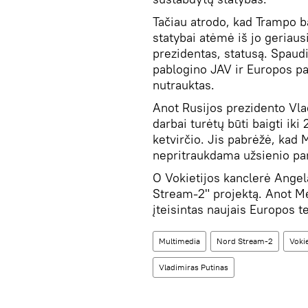
Tačiau atrodo, kad Trampo b
statybai atėmė iš jo geriaus
prezidentas, statusą. Spaudi
pablogino JAV ir Europos pa
nutrauktas.
Anot Rusijos prezidento Vla
darbai turėtų būti baigti ik
ketvirčio. Jis pabrėžė, kad 
nepritraukdama užsienio part
O Vokietijos kanclerė Angela
Stream-2" projektą. Anot Me
įteisintas naujais Europos te
Multimedia
Nord Stream-2
Vokie
Vladimiras Putinas