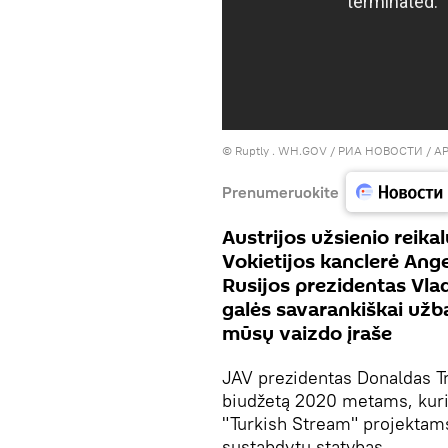
©
Ruptly
.
WH.GOV / РИА НОВОСТИ / AP
Prenumeruokite
Austrijos užsienio reika
Vokietijos kanclerė Ang
Rusijos prezidentas Vla
galės savarankiškai užba
mūsų vaizdo įraše
JAV prezidentas Donaldas T
biudžetą 2020 metams, kuri
"Turkish Stream" projektams
sustabdytų statybas.