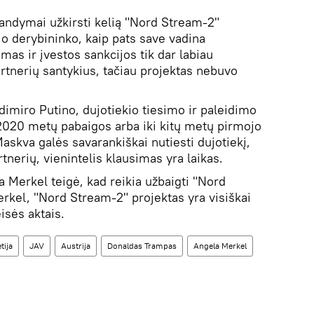
andymai užkirsti kelią "Nord Stream-2"
io derybininko, kaip pats save vadina
mas ir įvestos sankcijos tik dar labiau
rtnerių santykius, tačiau projektas nebuvo
dimiro Putino, dujotiekio tiesimo ir paleidimo
i 2020 metų pabaigos arba iki kitų metų pirmojo
Maskva galės savarankiškai nutiesti dujotiekį,
nerių, vienintelis klausimas yra laikas.
 Merkel teigė, kad reikia užbaigti "Nord
rkel, "Nord Stream-2" projektas yra visiškai
isės aktais.
tija
JAV
Austrija
Donaldas Trampas
Angela Merkel