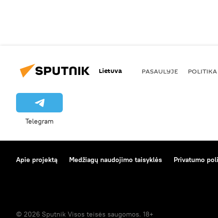
Lietuva
PASAULYJE
POLITIKA
Telegram
Apie projektą
Medžiagų naudojimo taisyklės
Privatumo poli
© 2026 Sputnik Visos teisės saugomos. 18+