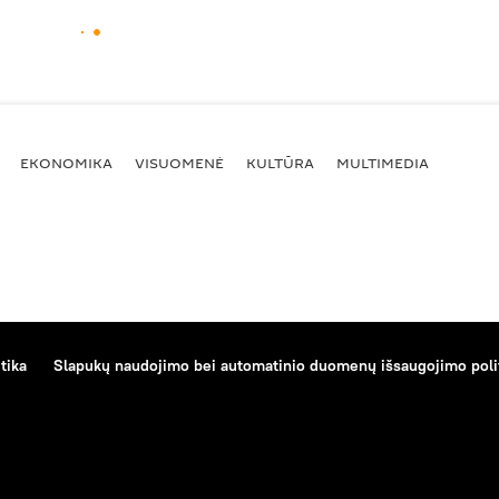
EKONOMIKA
VISUOMENĖ
KULTŪRA
MULTIMEDIA
tika
Slapukų naudojimo bei automatinio duomenų išsaugojimo poli