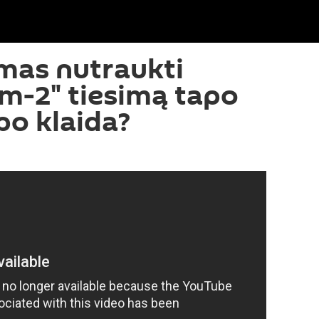
mas nutraukti
m-2" tiesimą tapo
o klaida?