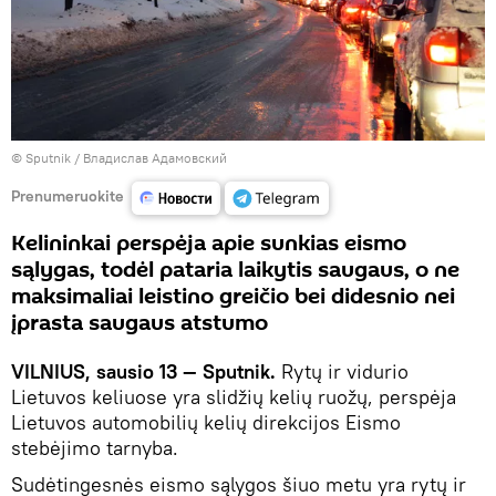
© Sputnik / Владислав Адамовский
Prenumeruokite
Kelininkai perspėja apie sunkias eismo
sąlygas, todėl pataria laikytis saugaus, o ne
maksimaliai leistino greičio bei didesnio nei
įprasta saugaus atstumo
VILNIUS, sausio 13 — Sputnik.
Rytų ir vidurio
Lietuvos keliuose yra slidžių kelių ruožų, perspėja
Lietuvos automobilių kelių direkcijos Eismo
stebėjimo tarnyba.
Sudėtingesnės eismo sąlygos šiuo metu yra rytų ir