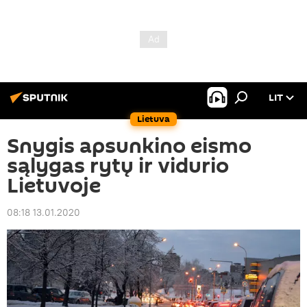
LIT
Lietuva
Snygis apsunkino eismo
sąlygas rytų ir vidurio
Lietuvoje
08:18 13.01.2020