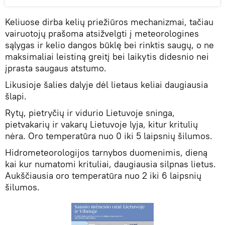
Keliuose dirba kelių priežiūros mechanizmai, tačiau
vairuotojų prašoma atsižvelgti į meteorologines
sąlygas ir kelio dangos būklę bei rinktis saugų, o ne
maksimaliai leistiną greitį bei laikytis didesnio nei
įprasta saugaus atstumo.
Likusioje šalies dalyje dėl lietaus keliai daugiausia
šlapi.
Rytų, pietryčių ir vidurio Lietuvoje sninga,
pietvakarių ir vakarų Lietuvoje lyja, kitur kritulių
nėra. Oro temperatūra nuo 0 iki 5 laipsnių šilumos.
Hidrometeorologijos tarnybos duomenimis, dieną
kai kur numatomi krituliai, daugiausia silpnas lietus.
Aukščiausia oro temperatūra nuo 2 iki 6 laipsnių
šilumos.