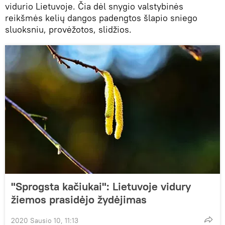
vidurio Lietuvoje. Čia dėl snygio valstybinės
reikšmės kelių dangos padengtos šlapio sniego
sluoksniu, provėžotos, slidžios.
"Sprogsta kačiukai": Lietuvoje vidury
žiemos prasidėjo žydėjimas
2020 Sausio 10, 11:13