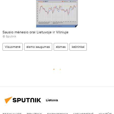
Sausio mėnesio orai Lietuvoje ir Vilniuje
© Sputnik
Visuomenė
eismo saugumas
eismas
kelininkai
Lietuva