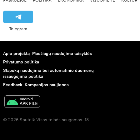
PASAULYJE
POLITIKA
EKONOMIKA
VISUOMENĖ
KULTŪR
Telegram
Apie projektą
Medžiagų naudojimo taisyklės
Privatumo politika
Slapukų naudojimo bei automatinio duomenų
išsaugojimo politika
Feedback
Kompanijos naujienos
© 2026 Sputnik Visos teisės saugomos. 18+