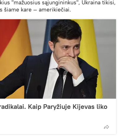
kius "mažuosius sąjungininkus", Ukraina tikisi,
as šiame kare — amerikiečiai.
 radikalai. Kaip Paryžiuje Kijevas liko