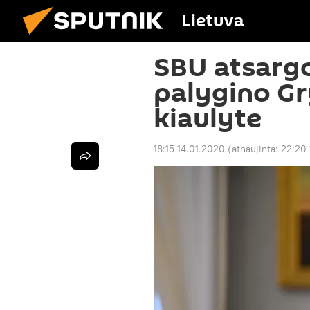
Lietuva
SBU atsargo
palygino Gr
kiaulyte
18:15 14.01.2020
(atnaujinta:
22:20 