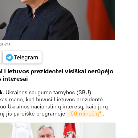
IDENTĖ
i Lietuvos prezidentei visiškai nerūpėjo
s interesai
k.
Ukrainos saugumo tarnybos (SBU)
kas mano, kad buvusi Lietuvos prezidentė
nuo Ukrainos nacionalinių interesų, kaip jūrų
ginį jis pareiškė programoje
"60 minučių"
.