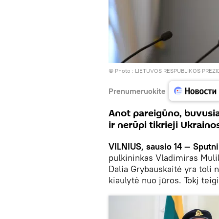
© Photo :
LIETUVOS RESPUBLIKOS PREZ
Prenumeruokite
Anot pareigūno, buvusia
ir nerūpi tikrieji Ukraino
VILNIUS, sausio 14 — Sputni
pulkininkas Vladimiras Muli
Dalia Grybauskaitė yra toli 
kiaulytė nuo jūros. Tokį tei