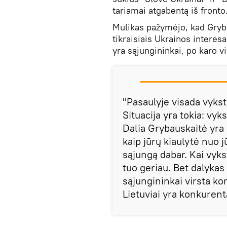
tariamai atgabentą iš fronto
Mulikas pažymėjo, kad Gryba
tikraisiais Ukrainos interesa
yra sąjungininkai, po karo v
"Pasaulyje visada vyksta
Situacija yra tokia: vyks
Dalia Grybauskaitė yra 
kaip jūrų kiaulytė nuo 
sąjungą dabar. Kai vyks
tuo geriau. Bet dalykas 
sąjungininkai virsta ko
Lietuviai yra konkurenta