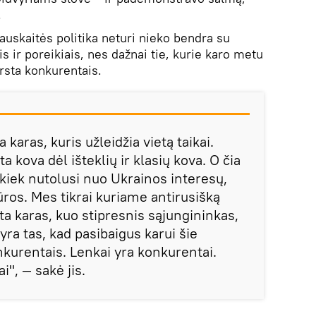
.
uskaitės politika neturi nieko bendra su
is ir poreikiais, nes dažnai tie, kurie karo metu
irsta konkurentais.
 karas, kuris užleidžia vietą taikai.
ta kova dėl išteklių ir klasių kova. O čia
kiek nutolusi nuo Ukrainos interesų,
jūros. Mes tikrai kuriame antirusišką
ta karas, kuo stipresnis sąjungininkas,
yra tas, kad pasibaigus karui šie
nkurentais. Lenkai yra konkurentai.
i", — sakė jis.