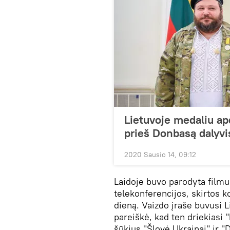
Lietuvoje medaliu ap
prieš Donbasą dalyvi
2020 Sausio 14, 09:12
Laidoje buvo parodyta filmu
telekonferencijos, skirtos ko
dieną. Vaizdo įraše buvusi L
pareiškė, kad ten driekiasi "k
šūkius "Šlovė Ukrainai" ir 