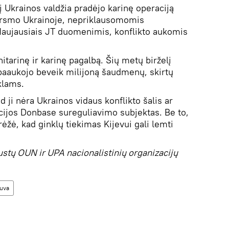
Ukrainos valdžia pradėjo karinę operaciją
ersmo Ukrainoje, nepriklausomomis
Naujausiais JT duomenimis, konflikto aukomis
itarinę ir karinę pagalbą. Šių metų birželį
paaukojo beveik milijoną šaudmenų, skirtų
klams.
 ji nėra Ukrainos vidaus konflikto šalis ar
cijos Donbase sureguliavimo subjektas. Be to,
rėžė, kad ginklų tiekimas Kijevui gali lemti
.
ustų OUN ir UPA nacionalistinių organizacijų
tuva