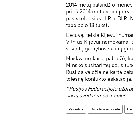
2014 metų balandžio mėnesį 
prieš 2014 metais, po perv
pasiskelbusias LLR ir DLR. 
tapo apie 13 tūkst.
Lietuvą, teikia Kijevui human
Vilnius Kijevui nemokamai 
sovietų gamybos šaulių gin
Maskva ne kartą pabrėžė, kad
Minsko susitarimų dėl situa
Rusijos valdžia ne kartą pab
tolesnę konflikto eskalaciją
* Rusijos Federacijoje uždra
narių sveikinimas ir šūkis.
Pasaulyje
Dalia Grybauskaitė
Lie