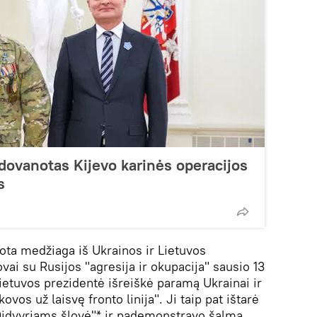
dovanotas Kijevo karinės operacijos
s
ota medžiaga iš Ukrainos ir Lietuvos
vai su Rusijos "agresija ir okupacija" sausio 13
ietuvos prezidentė išreiškė paramą Ukrainai ir
ovos už laisvę fronto linija". Ji taip pat ištarė
"Didvyriams šlovė"* ir pademonstravo šalmą,