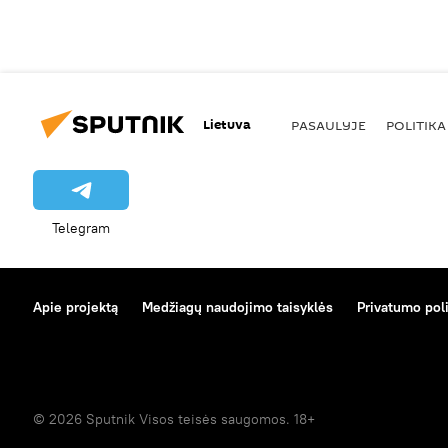
Lietuva
PASAULYJE
POLITIKA
Telegram
Apie projektą
Medžiagų naudojimo taisyklės
Privatumo poli
© 2026 Sputnik Visos teisės saugomos. 18+