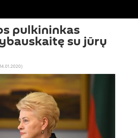
s pulkininkas
ybauskaitę su jūrų
14.01.2020
)