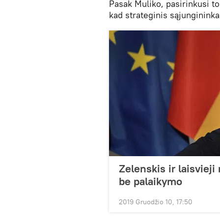
Pasak Muliko, pasirinkusi to
kad strateginis sąjunginink
Zelenskis ir laisvieji
be palaikymo
2019 Gruodžio 10, 17:50