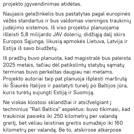
projekto įgyvendinimas atidėtas.
Naujasis geležinkelis bus pastatytas pagal europinės
vėžės standartus ir bus valdomas vieningos traukinių
judėjimo sistemos. Iš viso projektui planuojama
išleisti 5,8 milijardo JAV dolerių, didžiąją dalį skirs
Europos Sąjunga, likusią apmokės Lietuva, Latvija ir
Estija iš savo biudžetų.
Iš pradžių buvo planuota, kad magistralė bus paleista
2025 metais, tačiau dėl patikslintų statybų sąmatų
terminas buvo perkeltas daugiau nei metams.
Projekto autoriai taip pat planuoja išplėsti maršrutą
iki Šiaurės Italijos ir pastatyti tunelį po Baltijos jūra,
kuris turėtų sujungti Estiją ir Suomiją.
Ne viskas klostosi sklandžiai ir atsižvelgiant į
techninius "Rail Baltica" aspektus: buvo tikimasi, kad
traukiniai pasieks iki 250 kilometrų per valandą
greitį, bet vėliau leistinas greitis sumažėjo iki 160
kilometrų per valandą. Be to, atskirose atkarpose