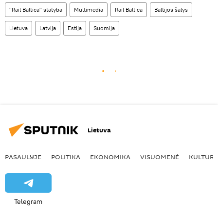
"Rail Baltica" statyba
Multimedia
Rail Baltica
Baltijos šalys
Lietuva
Latvija
Estija
Suomija
Lietuva
PASAULYJE
POLITIKA
EKONOMIKA
VISUOMENĖ
KULTŪR
Telegram