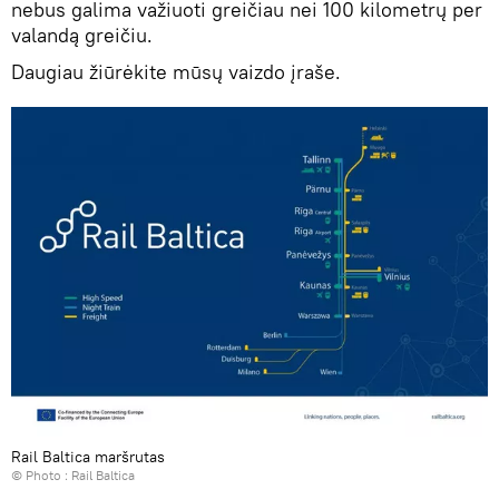
nebus galima važiuoti greičiau nei 100 kilometrų per
valandą greičiu.
Daugiau žiūrėkite mūsų vaizdo įraše.
Rail Baltica maršrutas
© Photo :
Rail Baltica