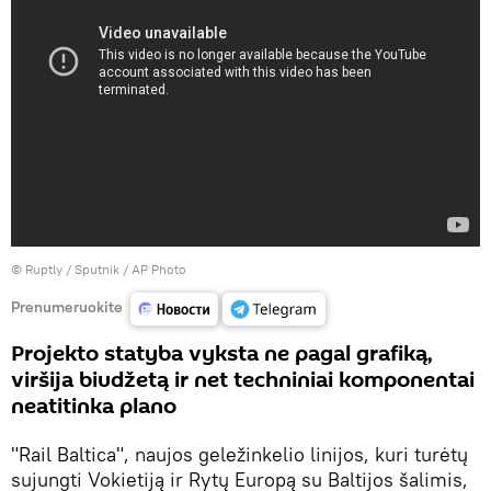
©
Ruptly / Sputnik / AP Photo
Prenumeruokite
Projekto statyba vyksta ne pagal grafiką,
viršija biudžetą ir net techniniai komponentai
neatitinka plano
"Rail Baltica", naujos geležinkelio linijos, kuri turėtų
sujungti Vokietiją ir Rytų Europą su Baltijos šalimis,