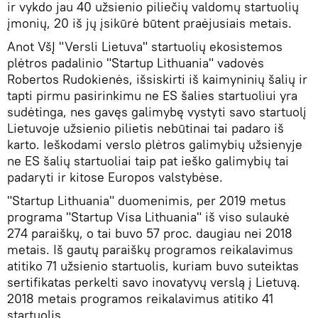
ir vykdo jau 40 užsienio piliečių valdomų startuolių
įmonių, 20 iš jų įsikūrė būtent praėjusiais metais.
Anot VšĮ "Versli Lietuva" startuolių ekosistemos
plėtros padalinio "Startup Lithuania" vadovės
Robertos Rudokienės, išsiskirti iš kaimyninių šalių ir
tapti pirmu pasirinkimu ne ES šalies startuoliui yra
sudėtinga, nes gavęs galimybę vystyti savo startuolį
Lietuvoje užsienio pilietis nebūtinai tai padaro iš
karto. Ieškodami verslo plėtros galimybių užsienyje
ne ES šalių startuoliai taip pat ieško galimybių tai
padaryti ir kitose Europos valstybėse.
"Startup Lithuania" duomenimis, per 2019 metus
programa "Startup Visa Lithuania" iš viso sulaukė
274 paraiškų, o tai buvo 57 proc. daugiau nei 2018
metais. Iš gautų paraiškų programos reikalavimus
atitiko 71 užsienio startuolis, kuriam buvo suteiktas
sertifikatas perkelti savo inovatyvų verslą į Lietuvą.
2018 metais programos reikalavimus atitiko 41
startuolis.