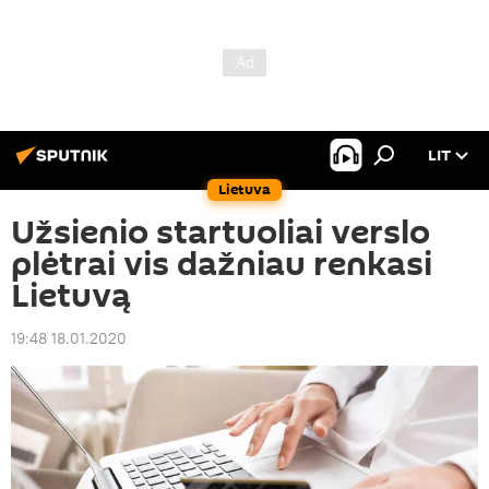
LIT
Lietuva
Užsienio startuoliai verslo
plėtrai vis dažniau renkasi
Lietuvą
19:48 18.01.2020