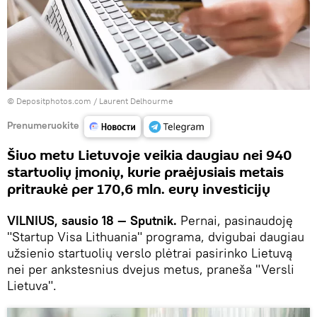
© Depositphotos.com /
Laurent Delhourme
Prenumeruokite
Šiuo metu Lietuvoje veikia daugiau nei 940
startuolių įmonių, kurie praėjusiais metais
pritraukė per 170,6 mln. eurų investicijų
VILNIUS, sausio 18 — Sputnik.
Pernai, pasinaudoję
"Startup Visa Lithuania" programa, dvigubai daugiau
užsienio startuolių verslo plėtrai pasirinko Lietuvą
nei per ankstesnius dvejus metus, praneša "Versli
Lietuva".