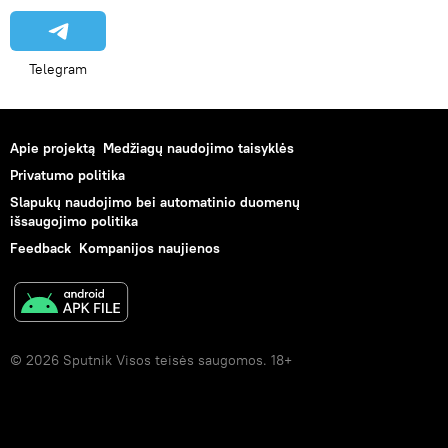
Telegram
Apie projektą
Medžiagų naudojimo taisyklės
Privatumo politika
Slapukų naudojimo bei automatinio duomenų
išsaugojimo politika
Feedback
Kompanijos naujienos
© 2026 Sputnik Visos teisės saugomos. 18+