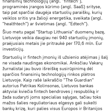
finansinių technologijų (angl. "fintech"),
programinės įrangos kūrimo (angl. SaaS) srityse,
taip pat sparčiai daugėja startuolių paraiškų, kurių
veiklos sritis yra žalioji energetika, sveikata (angl.
"healthtech") ar švietimas (angl. "Edtech").
Šiuo metu pagal "Startup Lithuania" duomenų bazę,
Lietuvoje veikia daugiau nei 940 startuolių įmonių,
praėjusiais metais jie pritraukė per 170,6 mln. Eur
investicijų.
Startuolių ir fintech įmonių iš užsienio atėjimas į šalį
ne visada naudingas ekonomikai. Anksčiau Vakarų
žurnalistai jau buvo išreiškę susirūpinimą dėl
sparčios finansinių technologijų rinkos plėtros
Lietuvoje. Kaip rašė laikraščio "The Guardian"
autorius Patrikas Kolinsonas, Lietuvos bankas
aktyviai kviečia fintech bendroves į respubliką ir
žada sudaryti joms specialias sąlygas, tačiau toks
mažos šalies reguliatoriaus elgesys gali sukelti
bankų krizę, kuri palies visus Europos ir Britanijos