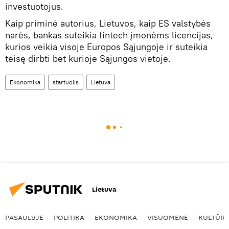
investuotojus.
Kaip priminė autorius, Lietuvos, kaip ES valstybės
narės, bankas suteikia fintech įmonėms licencijas,
kurios veikia visoje Europos Sąjungoje ir suteikia
teisę dirbti bet kurioje Sąjungos vietoje.
Ekonomika
startuolis
Lietuva
Lietuva
PASAULYJE
POLITIKA
EKONOMIKA
VISUOMENĖ
KULTŪR