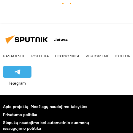
Lietuva
PASAULYJE
POLITIKA
EKONOMIKA
VISUOMENĖ
KULTŪR
Telegram
Apie projektą
Medžiagų naudojimo taisyklės
Privatumo politika
Slapukų naudojimo bei automatinio duomenų
išsaugojimo politika