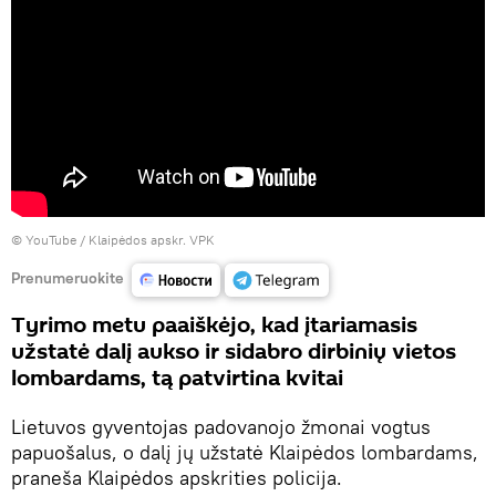
©
YouTube / Klaipėdos apskr. VPK
Prenumeruokite
Tyrimo metu paaiškėjo, kad įtariamasis
užstatė dalį aukso ir sidabro dirbinių vietos
lombardams, tą patvirtina kvitai
Lietuvos gyventojas padovanojo žmonai vogtus
papuošalus, o dalį jų užstatė Klaipėdos lombardams,
praneša Klaipėdos apskrities policija.