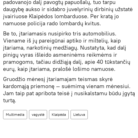
padovanojo dalį pavogtų papuošalų, tuo tarpu
daugybę aukso ir sidabro juvelyrinių dirbinių užstatė
įvairiuose Klaipėdos lombarduose. Per kratą jo
namuose policija rado lombardų kvitus.
Be to, įtariamasis nusipirko tris automobilius.
Viename iš jų pareigūnai aptiko ir miltelių, kaip
įtariama, narkotinių medžiagų. Nustatyta, kad dalį
pinigų vyras išleido asmeninėms reikmėms ir
pramogoms, tačiau didžiąją dalį, apie 40 tūkstančių
eurų, kaip įtariama, pralošė lošimo namuose.
Gruodžio mėnesį įtariamajam teismas skyrė
kardomąją priemonę — suėmimą vienam mėnesiui.
Jam taip pat apribota teisė į nusikalstamu būdu įgytą
turtą.
Multimedia
vagystė
Klaipėda
Lietuva