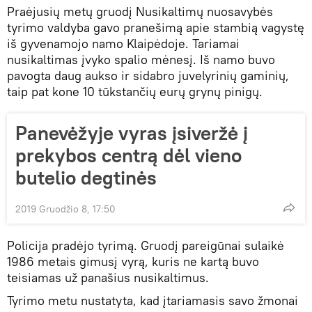
Praėjusių metų gruodį Nusikaltimų nuosavybės
tyrimo valdyba gavo pranešimą apie stambią vagystę
iš gyvenamojo namo Klaipėdoje. Tariamai
nusikaltimas įvyko spalio mėnesį. Iš namo buvo
pavogta daug aukso ir sidabro juvelyrinių gaminių,
taip pat kone 10 tūkstančių eurų grynų pinigų.
Panevėžyje vyras įsiveržė į
prekybos centrą dėl vieno
butelio degtinės
2019 Gruodžio 8, 17:50
Policija pradėjo tyrimą. Gruodį pareigūnai sulaikė
1986 metais gimusį vyrą, kuris ne kartą buvo
teisiamas už panašius nusikaltimus.
Tyrimo metu nustatyta, kad įtariamasis savo žmonai