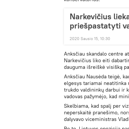
Narkevičius liek
priešpastatyti 
2020 Sausio 15, 10:30
Anksčiau skandalo centre at
Narkevičius liko eiti dabart
dauguma išreiškė visišką p
Anksčiau Nausėda teigė, kad 
elgesys tariamai neatitinka 
trukdo valdininkų darbui ir 
vadovas pažymėjo, kad minis
Skelbiama, kad spalį per vi
neperskaitė pranešimo, nors 
dalyvavo viceministras Vlad
Be to, Lietuvos opozicija par