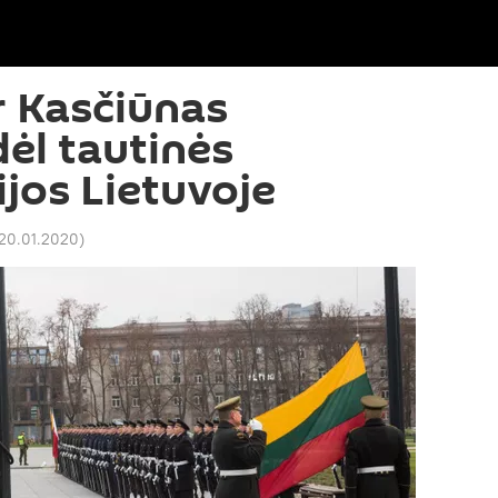
r Kasčiūnas
dėl tautinės
ijos Lietuvoje
 20.01.2020
)