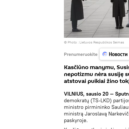
© Photo :
Lietuvos Respublikos Seimas
Prenumeruokite
Kasčiūno manymu, Susis
nepotizmu nėra susiję su
atstovai puikiai žino to
VILNIUS, sausio 20 — Sputn
demokratų (TS-LKD) partijo
ministro pirmininko Sauliau
ministrą Jaroslavą Narkeviči
paskyroje.