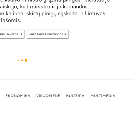
aaiškėjo, kad ministro ir jo komandos
kelionei skirtų pinigų sąskaita, o Lietuvos
 lėšomis.
ius Skvernelis
Jaroslavas Narkevičius
EKONOMIKA
VISUOMENĖ
KULTŪRA
MULTIMEDIA