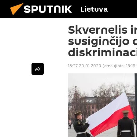
Lietuva
Skvernelis i
susiginčijo 
diskriminac
13:27 20.01.2020
(atnaujinta:
15:16