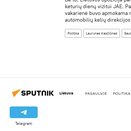
keturių dienų vizitui JAE. P
vakarienė buvo apmokama ne 
automobilių kelių direkcijos
Politika
Laurynas Kasčiūnas
Saul
Lietuva
PASAULYJE
POLITIKA
Telegram