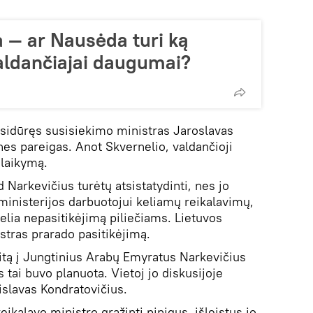
a — ar Nausėda turi ką
valdančiajai daugumai?
sidūręs susisiekimo ministras Jaroslavas
ines pareigas. Anot Skvernelio, valdančioji
alaikymą.
Narkevičius turėtų atsistatydinti, nes jo
ministerijos darbuotojui keliamų reikalavimų,
kelia nepasitikėjimą piliečiams. Lietuvos
tras prarado pasitikėjimą.
zitą į Jungtinius Arabų Emyratus Narkevičius
tai buvo planuota. Vietoj jo diskusijoje
islavas Kondratovičius.
eikalavo ministro grąžinti pinigus, išleistus jo