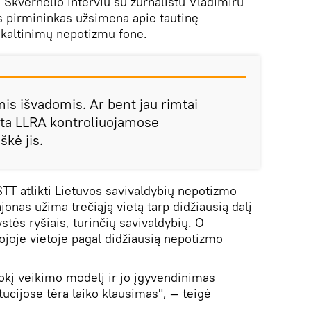
 Skvernelio interviu su žurnalistu Vladimiru
s pirmininkas užsimena apie tautinę
 kaltinimų nepotizmu fone.
is išvadomis. Ar bent jau rimtai
ksta LLRA kontroliuojamose
škė jis.
TT atlikti Lietuvos savivaldybių nepotizmo
jonas užima trečiąją vietą tarp didžiausią dalį
stės ryšiais, turinčių savivaldybių. O
trojoje vietoje pagal didžiausią nepotizmo
tokį veikimo modelį ir jo įgyvendinimas
tucijose tėra laiko klausimas", — teigė