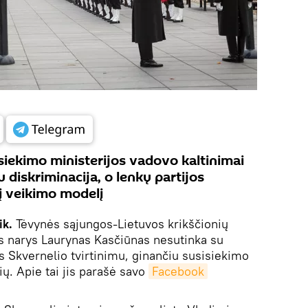
iekimo ministerijos vadovo kaltinimai
 diskriminacija, o lenkų partijos
kį veikimo modelį
ik.
Tėvynės sąjungos-Lietuvos krikščionių
s narys Laurynas Kasčiūnas nesutinka su
s Skvernelio tvirtinimu, ginančiu susisiekimo
ų. Apie tai jis parašė savo
Facebook