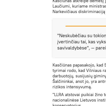
Kasčiūnas atkreipė dėmesį į
Laučiumi, kuriame ministra
Narkevičiaus diskriminaciją
"Neskubėčiau su tokiom
įvertinčiau tai, kas vy
savivaldybėse", — parei
Kasčiūnas papasakojo, kad S
tyrimai rodo, kad Vilniaus ra
darbuotojų, susijusių giminy
Šalčininkai, anot jo, yra an
rizikos intensyvumą.
"LLRA atstovai puikiai žino 
nacionalinėse Lietuvos insti
konservatorius.