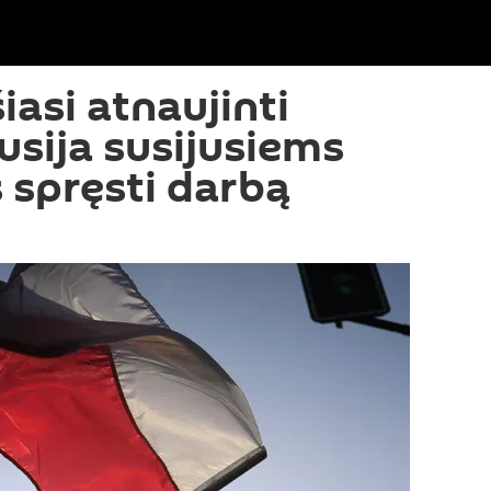
iasi atnaujinti
usija susijusiems
spręsti darbą