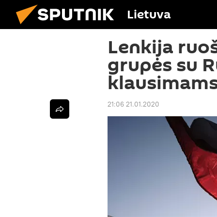
Lietuva
Lenkija ruoš
grupės su R
klausimams 
21:06 21.01.2020