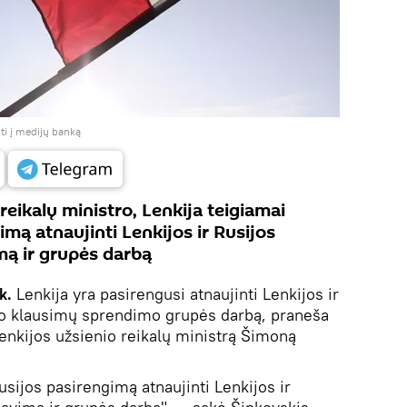
iti į medijų banką
reikalų ministro, Lenkija teigiamai
imą atnaujinti Lenkijos ir Rusijos
mą ir grupės darbą
ik.
Lenkija yra pasirengusi atnaujinti Lenkijos ir
io klausimų sprendimo grupės darbą, praneša
enkijos užsienio reikalų ministrą Šimoną
sijos pasirengimą atnaujinti Lenkijos ir