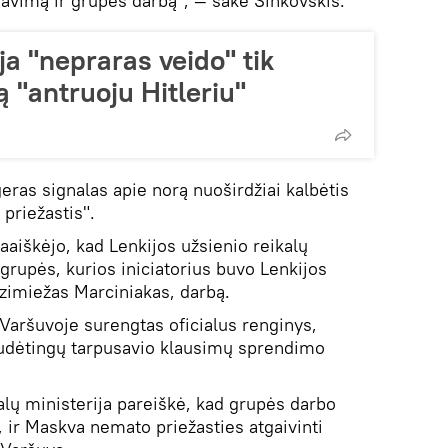
iavimą ir grupės darbą", — sakė Šinkovskis.
ja "nepraras veido" tik
ą "antruoju Hitleriu"
 geras signalas apie norą nuoširdžiai kalbėtis
 priežastis".
aiškėjo, kad Lenkijos užsienio reikalų
 grupės, kurios iniciatorius buvo Lenkijos
zimiežas Marciniakas, darbą.
aršuvoje surengtas oficialus renginys,
 sudėtingų tarpusavio klausimų sprendimo
alų ministerija pareiškė, kad grupės darbo
, ir Maskva nemato priežasties atgaivinti