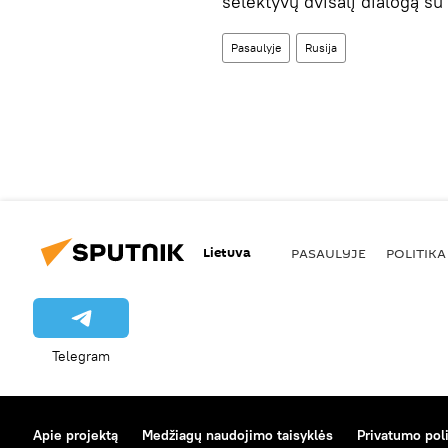
selektyvų dvišalį dialogą su
Pasaulyje
Rusija
Lietuva
PASAULYJE
POLITIKA
Telegram
Apie projektą
Medžiagų naudojimo taisyklės
Privatumo poli