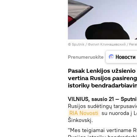
© Sputnik / Филип Климашевский
/
Pere
Prenumeruokite
Pasak Lenkijos užsienio 
vertina Rusijos pasireng
istorikų bendradarbiavi
VILNIUS, sausio 21 — Sputn
Rusijos sudėtingų tarpusav
RIA Novosti
su nuoroda į L
Šinkovskį.
"Mes teigiamai vertiname Ru