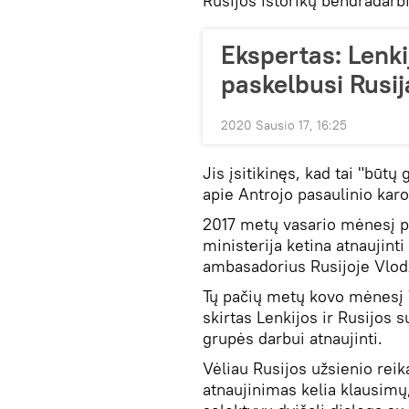
Rusijos istorikų bendradarb
Ekspertas: Lenki
paskelbusi Rusij
2020 Sausio 17, 16:25
Jis įsitikinęs, kad tai "būtų
apie Antrojo pasaulinio karo
2017 metų vasario mėnesį pa
ministerija ketina atnaujinti
ambasadorius Rusijoje Vlod
Tų pačių metų kovo mėnesį V
skirtas Lenkijos ir Rusijos
grupės darbui atnaujinti.
Vėliau Rusijos užsienio reik
atnaujinimas kelia klausimų