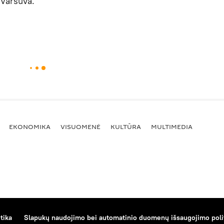
 Varšuva.
EKONOMIKA
VISUOMENĖ
KULTŪRA
MULTIMEDIA
tika
Slapukų naudojimo bei automatinio duomenų išsaugojimo poli