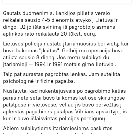
Gautais duomenimis, Lenkijos pilietis verslo
reikalais sausio 4-5 dienomis atvyko į Lietuvą ir
dingo. Už jo išlaisvinimą iš pagrobtojo asmens
aplinkos rato reikalauta 20 tūkst. eurų.
Lietuvos policija nustatė įtariamuosius bei vietą, kur
buvo laikomas "įkaitas". Gelbėjimo operacija buvo
atlikta sausio 8 dieną. Jos metu sulaikyti du
įtariamieji — 1994 ir 1991 metais gimę lietuviai.
Taip pat surastas pagrobtas lenkas. Jam suteikta
psichologinė ir fizinė pagalba.
Nustatyta, kad nukentėjusysis po pagrobimo kelias
paras neteisėtai buvo laikomas keliose skirtingose
patalpose ir vietovėse, vėliau jis buvo pervežtas į
apleistas pagalbines patalpas Vilniaus apskrityje, iš
kur ir buvo išlaisvintas policijos pareigūnų.
Abiem sulaikytiems įtariamiesiems paskirtos