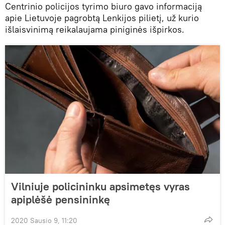
Centrinio policijos tyrimo biuro gavo informaciją
apie Lietuvoje pagrobtą Lenkijos pilietį, už kurio
išlaisvinimą reikalaujama piniginės išpirkos.
Vilniuje policininku apsimetęs vyras
apiplėšė pensininkę
2020 Sausio 9, 11:20