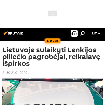
LIT
Lietuva
Lietuvoje sulaikyti Lenkijos
piliečio pagrobėjai, reikalavę
išpirkos
21:30 21.01.2020