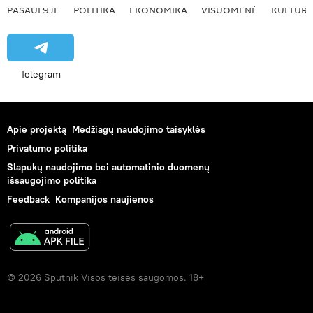
PASAULYJE
POLITIKA
EKONOMIKA
VISUOMENĖ
KULTŪR
Telegram
Apie projektą
Medžiagų naudojimo taisyklės
Privatumo politika
Slapukų naudojimo bei automatinio duomenų
išsaugojimo politika
Feedback
Kompanijos naujienos
© 2026 Sputnik Visos teisės saugomos. 18+