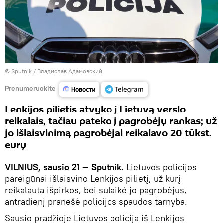
© Sputnik / Владислав Адамовский
Prenumeruokite
Lenkijos pilietis atvyko į Lietuvą verslo
reikalais, tačiau pateko į pagrobėjų rankas; už
jo išlaisvinimą pagrobėjai reikalavo 20 tūkst.
eurų
VILNIUS, sausio 21 — Sputnik.
Lietuvos policijos
pareigūnai išlaisvino Lenkijos pilietį, už kurį
reikalauta išpirkos, bei sulaikė jo pagrobėjus,
antradienį pranešė policijos spaudos tarnyba.
Sausio pradžioje Lietuvos policija iš Lenkijos