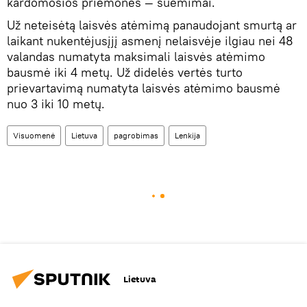
kardomosios priemonės — suėmimai.
Už neteisėtą laisvės atėmimą panaudojant smurtą ar
laikant nukentėjusįjį asmenį nelaisvėje ilgiau nei 48
valandas numatyta maksimali laisvės atėmimo
bausmė iki 4 metų. Už didelės vertės turto
prievartavimą numatyta laisvės atėmimo bausmė
nuo 3 iki 10 metų.
Visuomenė
Lietuva
pagrobimas
Lenkija
Lietuva