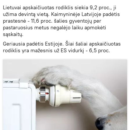
​Lietuvai apskaičiuotas rodiklis siekia 9,2 proc., ji
užima devintą vietą. Kaimyninėje Latvijoje padėtis
prastesnė - 11,6 proc. šalies gyventojų per
pastaruosius metus negalėjo laiku apmokėti
sąskaitų.
Geriausia padėtis Estijoje. Šiai šaliai apskaičiuotas
rodiklis yra mažesnis už ES vidurkį - 6,5 proc.