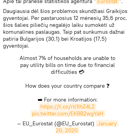
Apie tai pranešė statistikos agentūra "
Eurostat
".
Daugiausia dėl šios problemos skundžiasi Graikijos
gyventojai. Per pastaruosius 12 mėnesių 35,6 proc.
šios šalies piliečių negalėjo laiku sumokėti už
komunalines paslaugas. Taip pat sunkumus dažnai
patiria Bulgarijos (30,1) bei Kroatijos (17,5)
gyventojai.
Almost 7% of households are unable to
pay utility bills on time due to financial
difficulties 💳
How does your country compare ❓
➡️ For more information:
https://t.co/rti1IhZ4L2
pic.twitter.com/EKBB2wgYaH
— EU_Eurostat (@EU_Eurostat)
January 
20, 2020