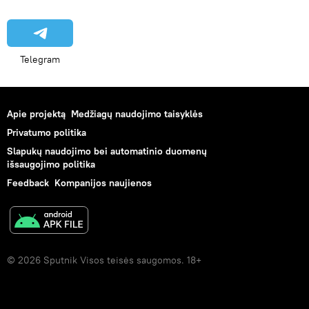
Telegram
Apie projektą
Medžiagų naudojimo taisyklės
Privatumo politika
Slapukų naudojimo bei automatinio duomenų
išsaugojimo politika
Feedback
Kompanijos naujienos
© 2026 Sputnik Visos teisės saugomos. 18+