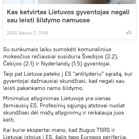
Kas ketvirtas Lietuvos gyventojas negali
sau leisti šildymo namuose
2020 Sausio 7, 17:00
Su sunkumais laiku sumokėti komunalinius
mokesčius rečiausiai susiduria Švedijos (2.2),
Čekijos (2.1) ir Nyderlandų (1.5) gyventojai.
Taip pat Lietuva pateko į ES "antilyderiu" sąrašą, kur
gyventojai dažniausiai skundžiasi, kad negali sau
leisti pakankamo namo šildymo.
Minimalus atlyginimas Lietuvoje yra vienas
žemiausių ES. Profesinių sąjungų atstovai nuolat
skundžiasi dėl mažų atlyginimų ir reikalauja juos
kelti.
Kai kurie ekspertai mano, kad žlugus TSRS ir
Lietuvai įstojus į ES, šalis tapo Europos periferija,