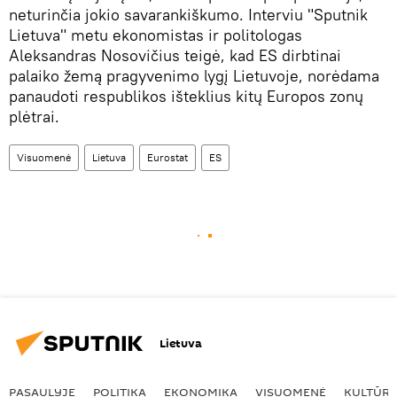
neturinčia jokio savarankiškumo. Interviu "Sputnik
Lietuva" metu ekonomistas ir politologas
Aleksandras Nosovičius teigė, kad ES dirbtinai
palaiko žemą pragyvenimo lygį Lietuvoje, norėdama
panaudoti respublikos išteklius kitų Europos zonų
plėtrai.
Visuomenė
Lietuva
Eurostat
ES
Lietuva
PASAULYJE
POLITIKA
EKONOMIKA
VISUOMENĖ
KULTŪR