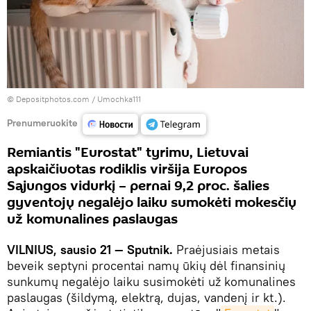
© Depositphotos.com /
Umochka111
Prenumeruokite
Remiantis "Eurostat" tyrimu, Lietuvai
apskaičiuotas rodiklis viršija Europos
Sąjungos vidurkį – pernai 9,2 proc. šalies
gyventojų negalėjo laiku sumokėti mokesčių
už komunalines paslaugas
VILNIUS, sausio 21 — Sputnik.
Praėjusiais metais
beveik septyni procentai namų ūkių dėl finansinių
sunkumų negalėjo laiku susimokėti už komunalines
paslaugas (šildymą, elektrą, dujas, vandenį ir kt.).