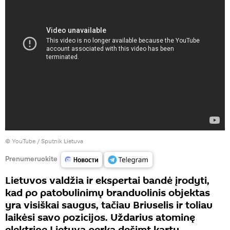
©
YouTube / Sputnik Lietuva
Prenumeruokite
Lietuvos valdžia ir ekspertai bandė įrodyti,
kad po patobulinimų branduolinis objektas
yra visiškai saugus, tačiau Briuselis ir toliau
laikėsi savo pozicijos. Uždarius atominę