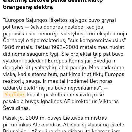
elektrinę Lietuva perka dešimt kartų
brangesnę elektrą
"Europos Sąjungos iškeltos sąlygos buvo grynai
politinės — šalys donorės neslėpė, kad jos
paprasčiausiai nenorėjo valstybės, kuri eksploatuoja
Černobylio tipo reaktorius, "susikompromitavusius"
1986 metais. Tačiau 1992–2008 metais mes nuolat
didinome saugumo lygį. Šie projektai taip pat buvo
vykdomi padedant Europos Komisijai. Švedija ir
daugybė kitų valstybių labai padėjo. Mes padarėme
viską, kad sistema būtų patikima ir atitiktų Europos
reaktorių saugą. Ir mes tai įrodėme! Bet noras
uždaryti elektrinę jau buvo neįveikiamas", —
YouTube
kanale paskelbtame vaizdo įraše
pasakoja buvęs Ignalinos AE direktorius Viktoras
Ševaldinas.
Pasak jo, 2009 m. buvęs Lietuvos ministras
pirmininkas Aleksandras Abišala šį klausimą iškėlė
Briuselyje. "Aš su juo daug dirbau, teikdamas jam