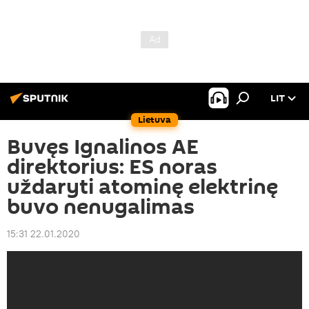
LIT
Lietuva
Buvęs Ignalinos AE
direktorius: ES noras
uždaryti atominę elektrinę
buvo nenugalimas
15:31 22.01.2020