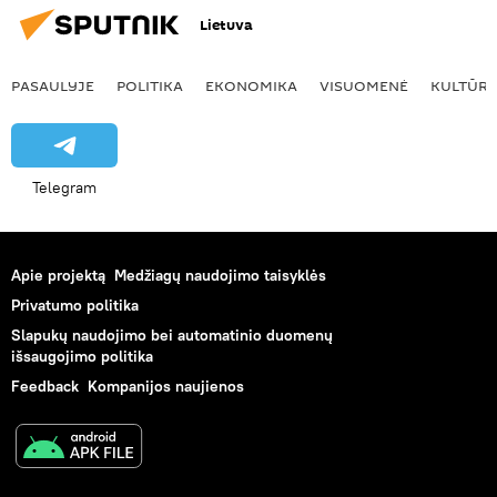
Lietuva
PASAULYJE
POLITIKA
EKONOMIKA
VISUOMENĖ
KULTŪR
Telegram
Apie projektą
Medžiagų naudojimo taisyklės
Privatumo politika
Slapukų naudojimo bei automatinio duomenų
išsaugojimo politika
Feedback
Kompanijos naujienos