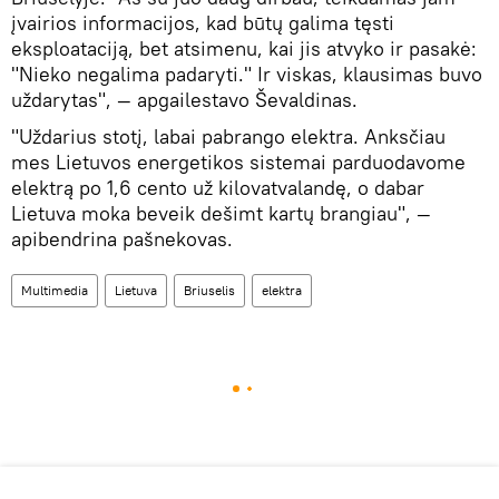
įvairios informacijos, kad būtų galima tęsti
eksploataciją, bet atsimenu, kai jis atvyko ir pasakė:
"Nieko negalima padaryti." Ir viskas, klausimas buvo
uždarytas", — apgailestavo Ševaldinas.
"Uždarius stotį, labai pabrango elektra. Anksčiau
mes Lietuvos energetikos sistemai parduodavome
elektrą po 1,6 cento už kilovatvalandę, o dabar
Lietuva moka beveik dešimt kartų brangiau", —
apibendrina pašnekovas.
Multimedia
Lietuva
Briuselis
elektra