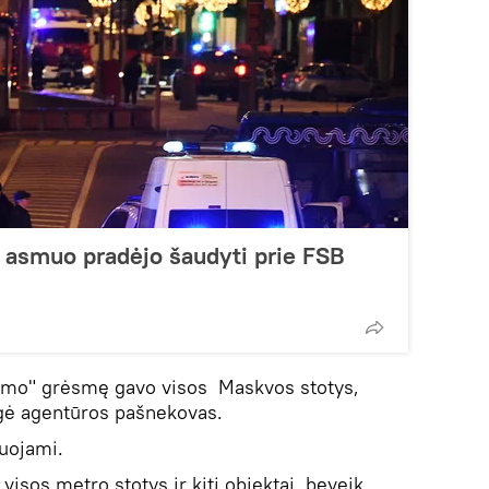
asmuo pradėjo šaudyti prie FSB
imo" grėsmę gavo visos Maskvos stotys,
igė agentūros pašnekovas.
uojami.
isos metro stotys ir kiti objektai beveik