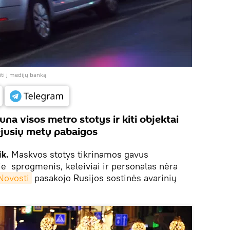
iti į medijų banką
na visos metro stotys ir kiti objektai
ėjusių metų pabaigos
ik.
Maskvos stotys tikrinamos gavus
e sprogmenis, keleiviai ir personalas nėra
Novosti
pasakojo Rusijos sostinės avarinių