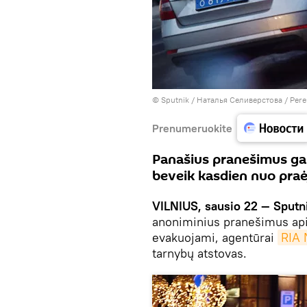
© Sputnik / Наталья Селиверстова
/
Pere
Prenumeruokite
Panašius pranešimus gau
beveik kasdien nuo pra
VILNIUS, sausio 22 — Sputn
anoniminius pranešimus api
evakuojami, agentūrai
RIA 
tarnybų atstovas.