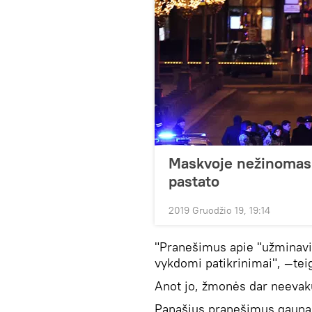
Maskvoje nežinomas 
pastato
2019 Gruodžio 19, 19:14
"Pranešimus apie "užminav
vykdomi patikrinimai", —te
Anot jo, žmonės dar neevak
Panašius pranešimus gauna v