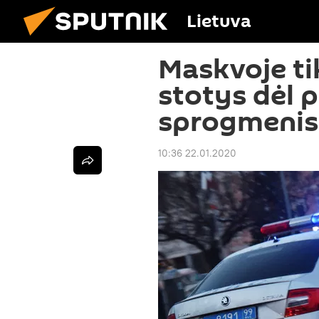
Lietuva
Maskvoje ti
stotys dėl 
sprogmenis
10:36 22.01.2020