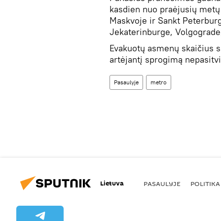
kasdien nuo praėjusių metų 
Maskvoje ir Sankt Peterburg
Jekaterinburge, Volgograde
Evakuotų asmenų skaičius si
artėjantį sprogimą nepasitvi
Pasaulyje
metro
Lietuva
PASAULYJE
POLITIKA