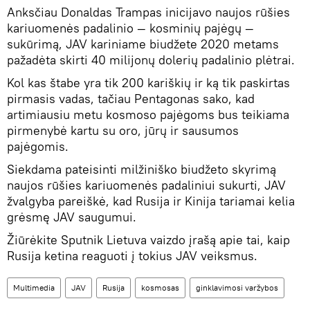
Anksčiau Donaldas Trampas inicijavo naujos rūšies
kariuomenės padalinio — kosminių pajėgų —
sukūrimą, JAV kariniame biudžete 2020 metams
pažadėta skirti 40 milijonų dolerių padalinio plėtrai.
Kol kas štabe yra tik 200 kariškių ir ką tik paskirtas
pirmasis vadas, tačiau Pentagonas sako, kad
artimiausiu metu kosmoso pajėgoms bus teikiama
pirmenybė kartu su oro, jūrų ir sausumos
pajėgomis.
Siekdama pateisinti milžiniško biudžeto skyrimą
naujos rūšies kariuomenės padaliniui sukurti, JAV
žvalgyba pareiškė, kad Rusija ir Kinija tariamai kelia
grėsmę JAV saugumui.
Žiūrėkite Sputnik Lietuva vaizdo įrašą apie tai, kaip
Rusija ketina reaguoti į tokius JAV veiksmus.
Multimedia
JAV
Rusija
kosmosas
ginklavimosi varžybos