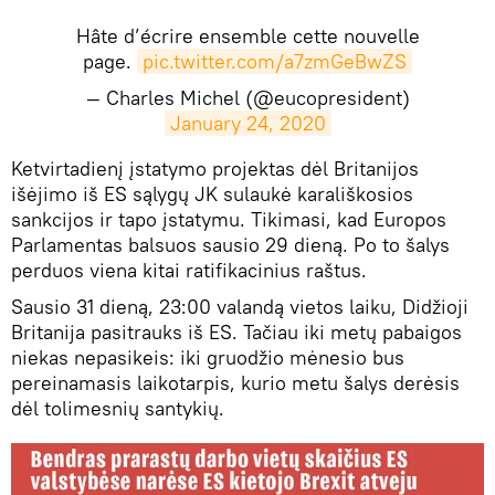
Hâte d’écrire ensemble cette nouvelle
page.
pic.twitter.com/a7zmGeBwZS
— Charles Michel (@eucopresident)
January 24, 2020
​Ketvirtadienį įstatymo projektas dėl Britanijos
išėjimo iš ES sąlygų JK sulaukė karališkosios
sankcijos ir tapo įstatymu. Tikimasi, kad Europos
Parlamentas balsuos sausio 29 dieną. Po to šalys
perduos viena kitai ratifikacinius raštus.
Sausio 31 dieną, 23:00 valandą vietos laiku, Didžioji
Britanija pasitrauks iš ES. Tačiau iki metų pabaigos
niekas nepasikeis: iki gruodžio mėnesio bus
pereinamasis laikotarpis, kurio metu šalys derėsis
dėl tolimesnių santykių.