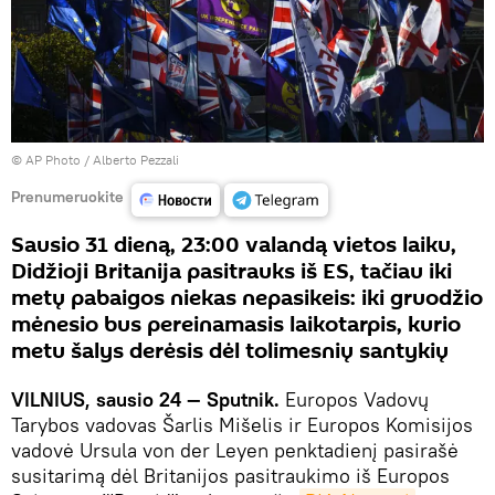
© AP Photo / Alberto Pezzali
Prenumeruokite
Sausio 31 dieną, 23:00 valandą vietos laiku,
Didžioji Britanija pasitrauks iš ES, tačiau iki
metų pabaigos niekas nepasikeis: iki gruodžio
mėnesio bus pereinamasis laikotarpis, kurio
metu šalys derėsis dėl tolimesnių santykių
VILNIUS, sausio 24 — Sputnik.
Europos Vadovų
Tarybos vadovas Šarlis Mišelis ir Europos Komisijos
vadovė Ursula von der Leyen penktadienį pasirašė
susitarimą dėl Britanijos pasitraukimo iš Europos