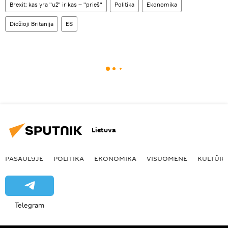
Brexit: kas yra "už" ir kas – "prieš"
Politika
Ekonomika
Didžioji Britanija
ES
Lietuva
PASAULYJE
POLITIKA
EKONOMIKA
VISUOMENĖ
KULTŪR
Telegram