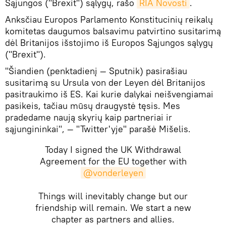
Sąjungos ("Brexit") sąlygų, rašo
RIA Novosti
.
Anksčiau Europos Parlamento Konstitucinių reikalų
komitetas daugumos balsavimu patvirtino susitarimą
dėl Britanijos išstojimo iš Europos Sąjungos sąlygų
("Brexit").
"Šiandien (penktadienį — Sputnik) pasirašiau
susitarimą su Ursula von der Leyen dėl Britanijos
pasitraukimo iš ES. Kai kurie dalykai neišvengiamai
pasikeis, tačiau mūsų draugystė tęsis. Mes
pradedame naują skyrių kaip partneriai ir
sąjungininkai", — "Twitter'yje" parašė Mišelis.
Today I signed the UK Withdrawal
Agreement for the EU together with
@vonderleyen
Things will inevitably change but our
friendship will remain. We start a new
chapter as partners and allies.