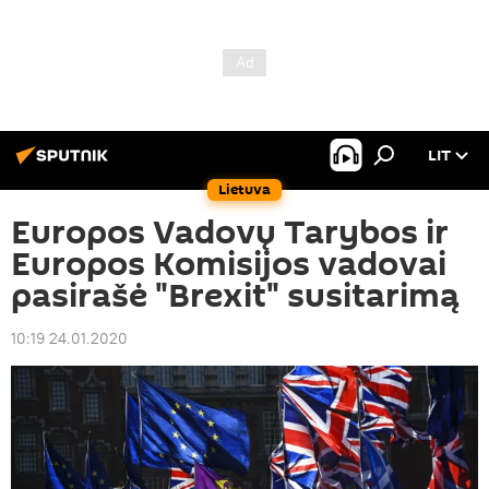
LIT
Lietuva
Europos Vadovų Tarybos ir
Europos Komisijos vadovai
pasirašė "Brexit" susitarimą
10:19 24.01.2020