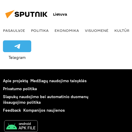
Lietuva
PASAULYJE
POLITIKA
EKONOMIKA
VISUOMENĖ
KULTŪR
Telegram
Apie projektą
Medžiagų naudojimo taisyklės
Privatumo politika
Slapukų naudojimo bei automatinio duomenų
išsaugojimo politika
Feedback
Kompanijos naujienos