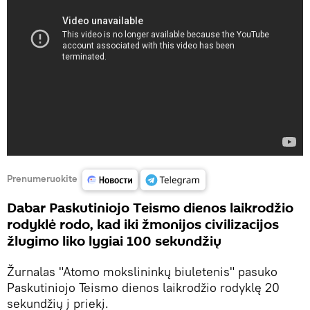
Prenumeruokite
Dabar Paskutiniojo Teismo dienos laikrodžio
rodyklė rodo, kad iki žmonijos civilizacijos
žlugimo liko lygiai 100 sekundžių
Žurnalas "Atomo mokslininkų biuletenis" pasuko
Paskutiniojo Teismo dienos laikrodžio rodyklę 20
sekundžių į priekį.