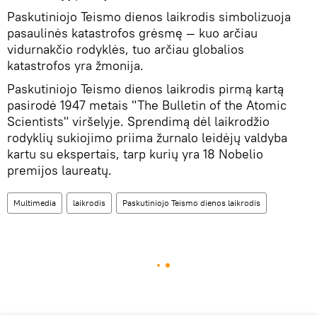
Paskutiniojo Teismo dienos laikrodis simbolizuoja
pasaulinės katastrofos grėsmę — kuo arčiau
vidurnakčio rodyklės, tuo arčiau globalios
katastrofos yra žmonija.
Paskutiniojo Teismo dienos laikrodis pirmą kartą
pasirodė 1947 metais "The Bulletin of the Atomic
Scientists" viršelyje. Sprendimą dėl laikrodžio
rodyklių sukiojimo priima žurnalo leidėjų valdyba
kartu su ekspertais, tarp kurių yra 18 Nobelio
premijos laureatų.
Multimedia
laikrodis
Paskutiniojo Teismo dienos laikrodis