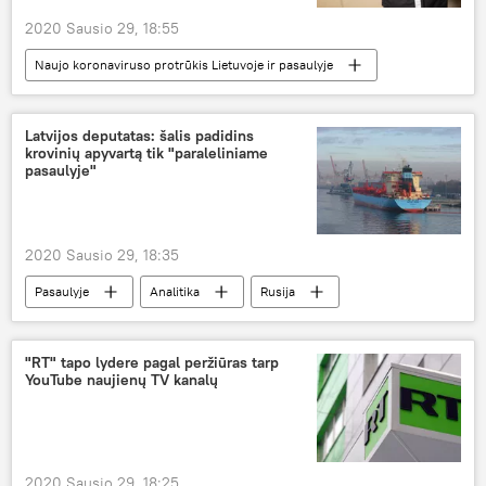
2020 Sausio 29, 18:55
Naujo koronaviruso protrūkis Lietuvoje ir pasaulyje
Visuomenė
Lietuvos paštas
Kinija
Lietuva
koronavirusas
Latvijos deputatas: šalis padidins
krovinių apyvartą tik "paraleliniame
pasaulyje"
2020 Sausio 29, 18:35
Pasaulyje
Analitika
Rusija
krovinių apyvarta
Latvija
"RT" tapo lydere pagal peržiūras tarp
YouTube naujienų TV kanalų
2020 Sausio 29, 18:25