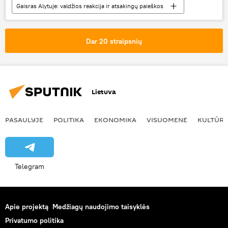
Gaisras Alytuje: valdžios reakcija ir atsakingų paieškos
Visuomenė
Alytus
prokuratūra
Dar 20 straipsnių
Lietuva
PASAULYJE
POLITIKA
EKONOMIKA
VISUOMENĖ
KULTŪR
Telegram
Apie projektą
Medžiagų naudojimo taisyklės
Privatumo politika