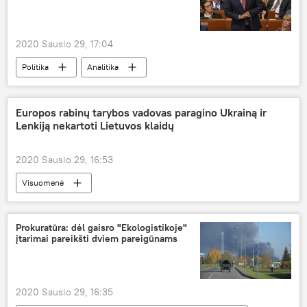
2020 Sausio 29, 17:04
Politika
Analitika
Europos Tarybos Parlamentinė Asamblėja (ETPA)
Rusija
Europos rabinų tarybos vadovas paragino Ukrainą ir
Lenkiją nekartoti Lietuvos klaidų
2020 Sausio 29, 16:53
Visuomenė
Prokuratūra: dėl gaisro "Ekologistikoje"
įtarimai pareikšti dviem pareigūnams
2020 Sausio 29, 16:35