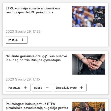
Rusija
žiniasklaida
ETPA komisija atmetė antirusiškos
rezoliucijos dėl RF pakeitimus
žiniasklaidos laisvė
Rusijos žiniasklaida
2020 Sausio 29, 17:33
Politika
Europos Tarybos Parlamentinė Asamblėja (ETPA)
Rusija
"Nužudė geriausią draugą": kas nušovė
ir sudegino tris Rusijos gyventojus
2020 Sausio 29, 17:15
Pasaulyje
Rusija
žmogžužudystė
Politologas: balsuojant už ETPA
pirmininko pavaduotoją nugalėjo protas