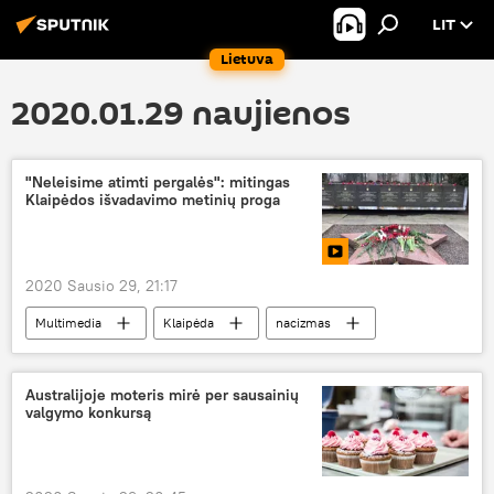
LIT
Lietuva
2020.01.29 naujienos
"Neleisime atimti pergalės": mitingas
Klaipėdos išvadavimo metinių proga
2020 Sausio 29, 21:17
Multimedia
Klaipėda
nacizmas
Antrasis pasaulinis karas
Australijoje moteris mirė per sausainių
valgymo konkursą