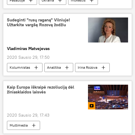
Pasaulyje
Ukraina
mokestis
dujos
Ukrainos "Naftogaz"
Sudeginti "rusų raganą" Vilniuje!
Užtarkite vargšę Rozovą žodžiu
Vladimiras Matvejevas
2020 Sausio 29, 17:50
Kolumnistas
Analitika
Irina Rozova
apkalta
Kaip Europa iškraipė rezoliuciją dėl
žiniasklaidos laisvės
2020 Sausio 29, 17:43
Multimedia
Europos Tarybos Parlamentinė Asamblėja (ETPA)