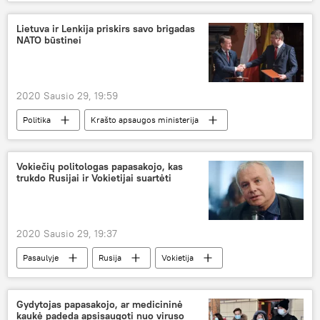
Lietuva
Naujo koronaviruso protrūkis Lietuvoje ir pasaulyje
Lietuva ir Lenkija priskirs savo brigadas
NATO būstinei
2020 Sausio 29, 19:59
Politika
Krašto apsaugos ministerija
Vokiečių politologas papasakojo, kas
trukdo Rusijai ir Vokietijai suartėti
2020 Sausio 29, 19:37
Pasaulyje
Rusija
Vokietija
Gydytojas papasakojo, ar medicininė
kaukė padeda apsisaugoti nuo viruso