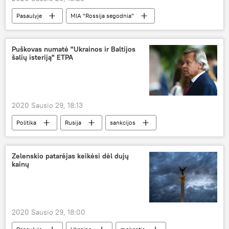
Pasaulyje
MIA "Rossija segodnia"
Rusija
YouTube
Puškovas numatė "Ukrainos ir Baltijos
šalių isteriją" ETPA
2020 Sausio 29, 18:13
Politika
Rusija
sankcijos
Maskva
Zelenskio patarėjas keikėsi dėl dujų
kainų
2020 Sausio 29, 18:00