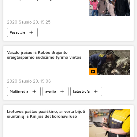
2020 Sausio 29, 19:25
Pasaulyje
Naujo koronaviruso protrūkis Lietuvoje ir pasaulyje
virusas
Vaizdo įrašas iš Kobės Brajanto
sraigtasparnio sudužimo tyrimo vietos
2020 Sausio 29, 19:06
Multimedia
avarija
katastrofa
lėktuvo katastrofa
Lietuvos paštas paaiškino, ar verta bijoti
siuntinių iš Kinijos dėl koronaviruso