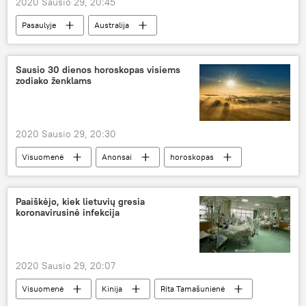
2020 Sausio 29, 20:45
Pasaulyje
Australija
Sausio 30 dienos horoskopas visiems
zodiako ženklams
2020 Sausio 29, 20:30
Visuomenė
Anonsai
horoskopas
Paaiškėjo, kiek lietuvių gresia
koronavirusinė infekcija
2020 Sausio 29, 20:07
Visuomenė
Kinija
Rita Tamašunienė