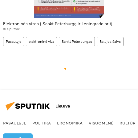
Elektroninės vizos į Sankt Peterburgą ir Leningrado sritį
© Sputnik
Pasaulyje
elektroninė viza
Sankt Peterburgas
Baltijos šalys
Lietuva
PASAULYJE
POLITIKA
EKONOMIKA
VISUOMENĖ
KULTŪR