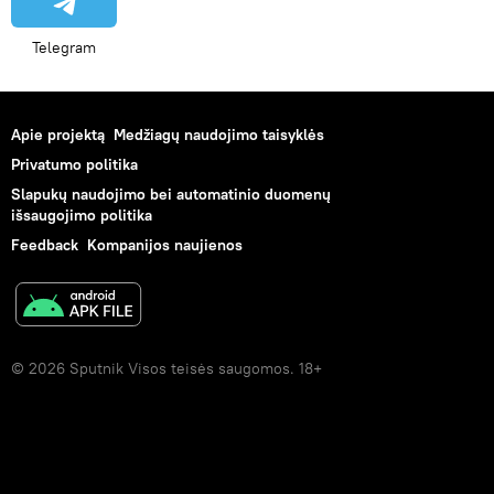
Telegram
Apie projektą
Medžiagų naudojimo taisyklės
Privatumo politika
Slapukų naudojimo bei automatinio duomenų
išsaugojimo politika
Feedback
Kompanijos naujienos
© 2026 Sputnik Visos teisės saugomos. 18+