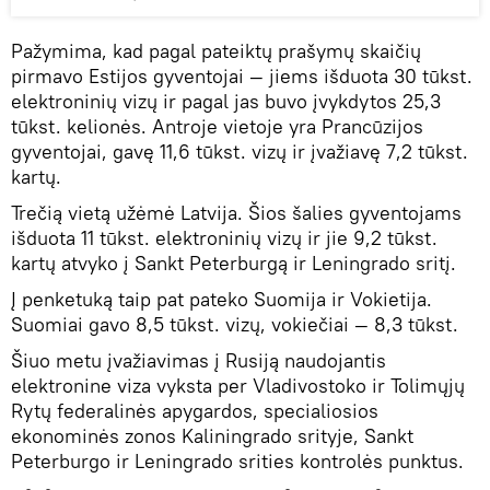
Pažymima, kad pagal pateiktų prašymų skaičių
pirmavo Estijos gyventojai — jiems išduota 30 tūkst.
elektroninių vizų ir pagal jas buvo įvykdytos 25,3
tūkst. kelionės. Antroje vietoje yra Prancūzijos
gyventojai, gavę 11,6 tūkst. vizų ir įvažiavę 7,2 tūkst.
kartų.
Trečią vietą užėmė Latvija. Šios šalies gyventojams
išduota 11 tūkst. elektroninių vizų ir jie 9,2 tūkst.
kartų atvyko į Sankt Peterburgą ir Leningrado sritį.
Į penketuką taip pat pateko Suomija ir Vokietija.
Suomiai gavo 8,5 tūkst. vizų, vokiečiai — 8,3 tūkst.
Šiuo metu įvažiavimas į Rusiją naudojantis
elektronine viza vyksta per Vladivostoko ir Tolimųjų
Rytų federalinės apygardos, specialiosios
ekonominės zonos Kaliningrado srityje, Sankt
Peterburgo ir Leningrado srities kontrolės punktus.