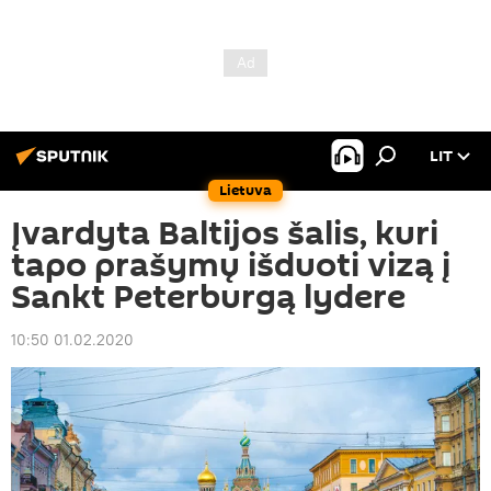
LIT
Lietuva
Įvardyta Baltijos šalis, kuri
tapo prašymų išduoti vizą į
Sankt Peterburgą lydere
10:50 01.02.2020