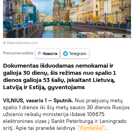
© Depositphotos.com
Prenumeruokite
Dokumentas išduodamas nemokamai ir
galioja 30 dienų, šis režimas nuo spalio 1
dienos galioja 53 šalių, įskaitant Lietuvą,
Latviją ir Estiją, gyventojams
VILNIUS, vasario 1 — Sputnik.
Nuo praėjusių metų
spalio 1 dienos iki šių metų sausio 30 dienos Rusijos
užsienio reikalų ministerija išdavė 106675
elektronines vizas į Sankt Peterburgą ir Leningrado
sritį. Apie tai pranešė leidinys
"Fontanka"
.