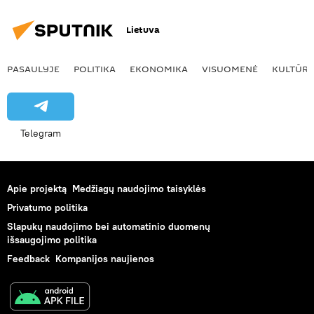
Lietuva
PASAULYJE
POLITIKA
EKONOMIKA
VISUOMENĖ
KULTŪR
Telegram
Apie projektą
Medžiagų naudojimo taisyklės
Privatumo politika
Slapukų naudojimo bei automatinio duomenų
išsaugojimo politika
Feedback
Kompanijos naujienos