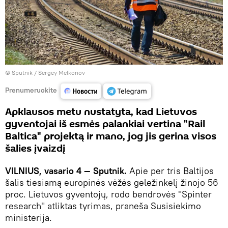
© Sputnik / Sergey Melkonov
Prenumeruokite
Apklausos metu nustatyta, kad Lietuvos
gyventojai iš esmės palankiai vertina "Rail
Baltica" projektą ir mano, jog jis gerina visos
šalies įvaizdį
VILNIUS, vasario 4 — Sputnik.
Apie per tris Baltijos
šalis tiesiamą europinės vėžės geležinkelį žinojo 56
proc. Lietuvos gyventojų, rodo bendrovės "Spinter
research" atliktas tyrimas, praneša Susisiekimo
ministerija.