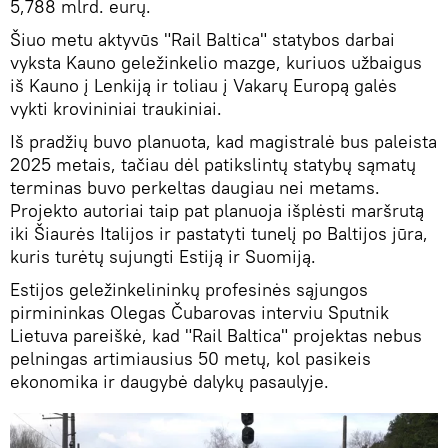
5,788 mlrd. eurų.
Šiuo metu aktyvūs "Rail Baltica" statybos darbai
vyksta Kauno geležinkelio mazge, kuriuos užbaigus
iš Kauno į Lenkiją ir toliau į Vakarų Europą galės
vykti krovininiai traukiniai.
Iš pradžių buvo planuota, kad magistralė bus paleista
2025 metais, tačiau dėl patikslintų statybų sąmatų
terminas buvo perkeltas daugiau nei metams.
Projekto autoriai taip pat planuoja išplėsti maršrutą
iki Šiaurės Italijos ir pastatyti tunelį po Baltijos jūra,
kuris turėtų sujungti Estiją ir Suomiją.
Estijos geležinkelininkų profesinės sąjungos
pirmininkas Olegas Čubarovas interviu Sputnik
Lietuva pareiškė, kad "Rail Baltica" projektas nebus
pelningas artimiausius 50 metų, kol pasikeis
ekonomika ir daugybė dalykų pasaulyje.