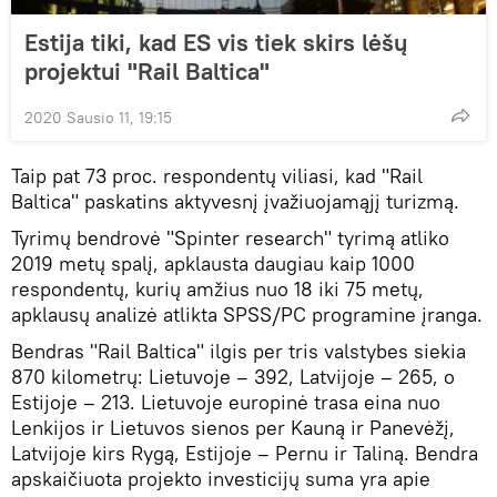
Estija tiki, kad ES vis tiek skirs lėšų
projektui "Rail Baltica"
2020 Sausio 11, 19:15
Taip pat 73 proc. respondentų viliasi, kad "Rail
Baltica" paskatins aktyvesnį įvažiuojamąjį turizmą.
Tyrimų bendrovė "Spinter research" tyrimą atliko
2019 metų spalį, apklausta daugiau kaip 1000
respondentų, kurių amžius nuo 18 iki 75 metų,
apklausų analizė atlikta SPSS/PC programine įranga.
Bendras "Rail Baltica" ilgis per tris valstybes siekia
870 kilometrų: Lietuvoje – 392, Latvijoje – 265, o
Estijoje – 213. Lietuvoje europinė trasa eina nuo
Lenkijos ir Lietuvos sienos per Kauną ir Panevėžį,
Latvijoje kirs Rygą, Estijoje – Pernu ir Taliną. Bendra
apskaičiuota projekto investicijų suma yra apie