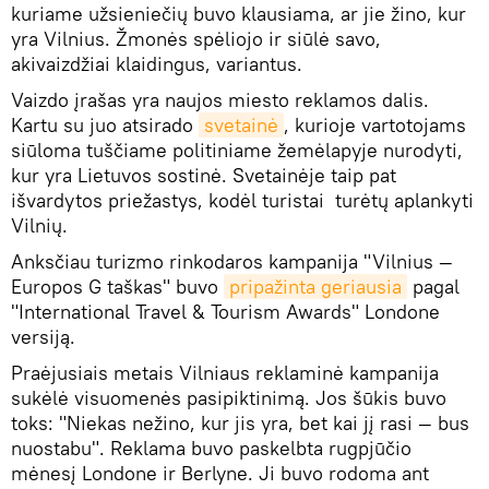
kuriame užsieniečių buvo klausiama, ar jie žino, kur
yra Vilnius. Žmonės spėliojo ir siūlė savo,
akivaizdžiai klaidingus, variantus.
Vaizdo įrašas yra naujos miesto reklamos dalis.
Kartu su juo atsirado
svetainė
, kurioje vartotojams
siūloma tuščiame politiniame žemėlapyje nurodyti,
kur yra Lietuvos sostinė. Svetainėje taip pat
išvardytos priežastys, kodėl turistai turėtų aplankyti
Vilnių.
Anksčiau turizmo rinkodaros kampanija "Vilnius —
Europos G taškas" buvo
pripažinta geriausia
pagal
"International Travel & Tourism Awards" Londone
versiją.
Praėjusiais metais Vilniaus reklaminė kampanija
sukėlė visuomenės pasipiktinimą. Jos šūkis buvo
toks: "Niekas nežino, kur jis yra, bet kai jį rasi — bus
nuostabu". Reklama buvo paskelbta rugpjūčio
mėnesį Londone ir Berlyne. Ji buvo rodoma ant