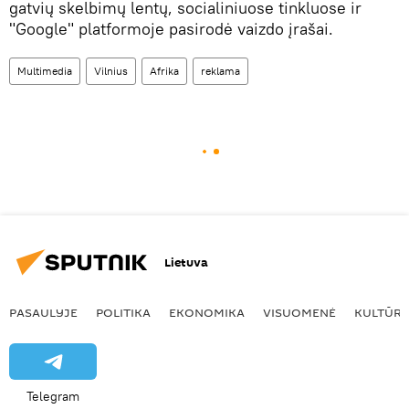
gatvių skelbimų lentų, socialiniuose tinkluose ir
"Google" platformoje pasirodė vaizdo įrašai.
Multimedia
Vilnius
Afrika
reklama
Lietuva
PASAULYJE
POLITIKA
EKONOMIKA
VISUOMENĖ
KULTŪR
Telegram