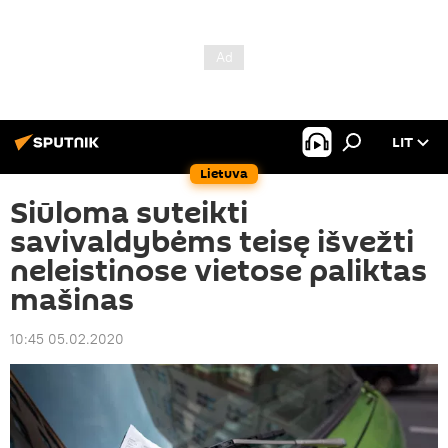
LIT
Lietuva
Siūloma suteikti
savivaldybėms teisę išvežti
neleistinose vietose paliktas
mašinas
10:45 05.02.2020