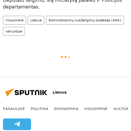
departamentas.
Visuomenė
Lietuva
Administracinių nusižengimų kodeksas (ANK)
vairuotojai
Lietuva
PASAULYJE
POLITIKA
EKONOMIKA
VISUOMENĖ
KULTŪR