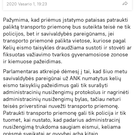
2020 Vasario 1, 19:23
Pažymima, kad priėmus įstatymo pataisas patraukti
paliktą transporto priemonę bus suteikta teisė ne tik
policijos, bet ir savivaldybės pareigūnams, jei
transporto priemonė palikta vietose, kuriose pagal
Kelių eismo taisykles draudžiama sustoti ir stovėti ar
fiksuotas važiavimo tvarkos gyvenamosiose zonose
ir kiemuose pažeidimas.
Parlamentaras atkreipė dėmesį į tai, kad šiuo metu
savivaldybės pareigūnai už ANK numatytus kelių
eismo taisyklių pažeidimus gali tik surašyti
administracinių nusižengimų protokolus ir nagrinėti
administracinių nusižengimų bylas, tačiau neturi
teisės priverstinai nuvežti transporto priemonę.
Patraukti transporto priemonę gali tik policija ir tik
tuomet, kai nustato, kad padarius administracinį
nusižengimą trukdoma saugiam eismui, keliama
grėsmė sveikatai ar gyvybei arba kitaip