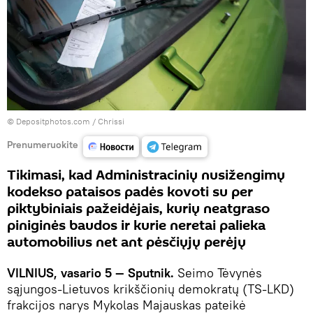
© Depositphotos.com /
Сhrissi
Prenumeruokite
Tikimasi, kad Administracinių nusižengimų
kodekso pataisos padės kovoti su per
piktybiniais pažeidėjais, kurių neatgraso
piniginės baudos ir kurie neretai palieka
automobilius net ant pėsčiųjų perėjų
VILNIUS, vasario 5 — Sputnik.
Seimo Tėvynės
sąjungos-Lietuvos krikščionių demokratų (TS-LKD)
frakcijos narys Mykolas Majauskas pateikė