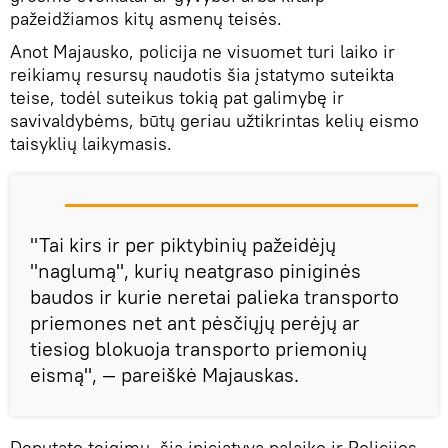
pažeidžiamos kitų asmenų teisės.
Anot Majausko, policija ne visuomet turi laiko ir
reikiamų resursų naudotis šia įstatymo suteikta
teise, todėl suteikus tokią pat galimybę ir
savivaldybėms, būtų geriau užtikrintas kelių eismo
taisyklių laikymasis.
"Tai kirs ir per piktybinių pažeidėjų
"naglumą", kurių neatgraso piniginės
baudos ir kurie neretai palieka transporto
priemones net ant pėsčiųjų perėjų ar
tiesiog blokuoja transporto priemonių
eismą", — pareiškė Majauskas.
Deputato teigimu, šią iniciatyvą palaiko ir Policijos