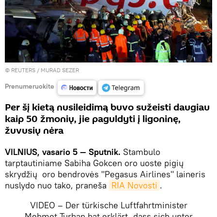
©
REUTERS
/ MURAD SEZER
Prenumeruokite
Per šį kietą nusileidimą buvo sužeisti daugiau
kaip 50 žmonių, jie paguldyti į ligoninę,
žuvusių nėra
VILNIUS, vasario 5 — Sputnik.
Stambulo
tarptautiniame Sabiha Gokcen oro uoste pigių
skrydžių oro bendrovės "Pegasus Airlines" laineris
nuslydo nuo tako, praneša
RIA Novosti
.
VIDEO – Der türkische Luftfahrtminister
Mehmet Turhan hat erklärt, dass sich unter