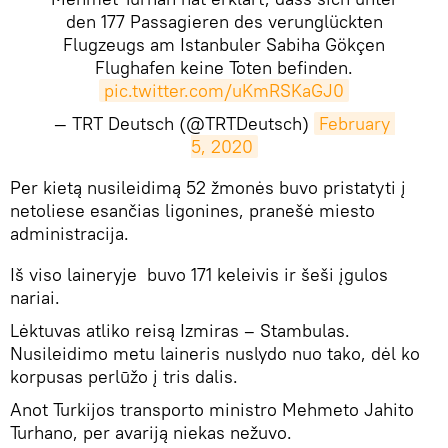
den 177 Passagieren des verunglückten
Flugzeugs am Istanbuler Sabiha Gökçen
Flughafen keine Toten befinden.
pic.twitter.com/uKmRSKaGJ0
— TRT Deutsch (@TRTDeutsch)
February 
5, 2020
​Per kietą nusileidimą 52 žmonės buvo pristatyti į
netoliese esančias ligonines, pranešė miesto
administracija.
Iš viso laineryje buvo 171 keleivis ir šeši įgulos
nariai.
Lėktuvas atliko reisą Izmiras – Stambulas.
Nusileidimo metu laineris nuslydo nuo tako, dėl ko
korpusas perlūžo į tris dalis.
Anot Turkijos transporto ministro Mehmeto Jahito
Turhano, per avariją niekas nežuvo.