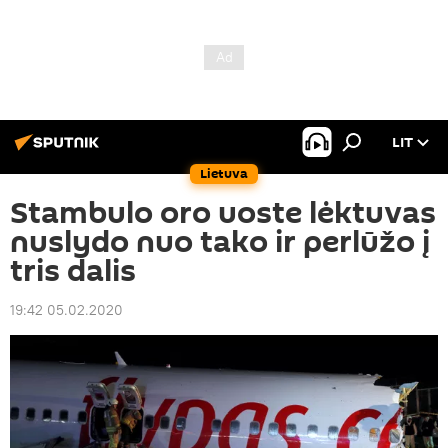
LIT
Lietuva
Stambulo oro uoste lėktuvas
nuslydo nuo tako ir perlūžo į
tris dalis
19:42 05.02.2020