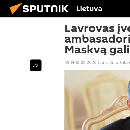
Lietuva
Lavrovas įv
ambasadoria
Maskvą gal
09:14 10.02.2020
(atnaujinta:
09:3