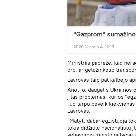
"Gazprom" sumažino d
2020 Vasario 4, 12:13
Ministras pabrėžė, kad nerac
oro, ar geležinkelio transpor
Lavrovas taip pat kalbėjo ap
Anot jo, daugelis Ukrainos 
į tas problemas, kurios "egz
Tuo tarpu beveik kiekvienas
Lavrovas.
"Matyt, dabar egzistuoja tok
tokia didžiulė nacionalistų į
vėliavomis miesto gatvėse ir