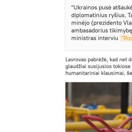
"Ukrainos pusė atšaukė
diplomatinius ryšius. T
minėjo (prezidento Vla
ambasadorius tikimybę
ministras interviu
"Ros
Lavrovas pabrėžė, kad net d
glaudžiai susijusios tokiose
humanitariniai klausimai, še