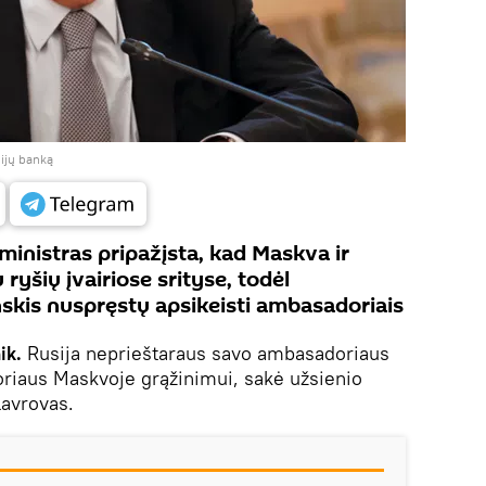
dijų banką
 ministras pripažįsta, kad Maskva ir
ryšių įvairiose srityse, todėl
nskis nuspręstų apsikeisti ambasadoriais
ik.
Rusija neprieštaraus savo ambasadoriaus
riaus Maskvoje grąžinimui, sakė užsienio
Lavrovas.