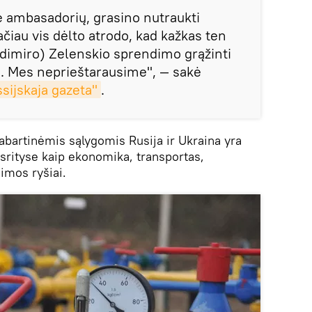
 ambasadorių, grasino nutraukti
ačiau vis dėlto atrodo, kad kažkas ten
dimiro) Zelenskio sprendimo grąžinti
. Mes neprieštarausime", — sakė
sijskaja gazeta"
.
abartinėmis sąlygomis Rusija ir Ukraina yra
 srityse kaip ekonomika, transportas,
imos ryšiai.