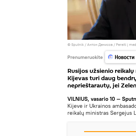
© Sputnik / Антон Денисов
/
Pereiti į me
Prenumeruokite
Rusijos užsienio reikalų
Kijevas turi daug bendrų 
neprieštarautų, jei Zele
VILNIUS, vasario 10 — Sputn
Kijeve ir Ukrainos ambasado
reikalų ministras Sergejus 