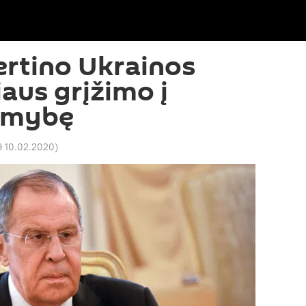
ertino Ukrainos
us grįžimo į
imybę
9 10.02.2020
)