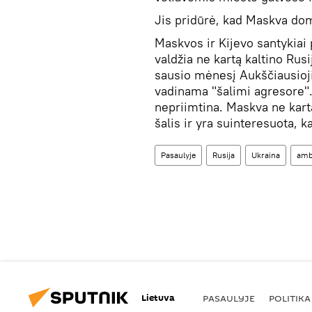
Jis pridūrė, kad Maskva domi
Maskvos ir Kijevo santykiai
valdžia ne kartą kaltino Rus
sausio mėnesį Aukščiausioj
vadinama "šalimi agresore". 
nepriimtina. Maskva ne kart
šalis ir yra suinteresuota, k
Pasaulyje
Rusija
Ukraina
amb
Lietuva
PASAULYJE
POLITIKA