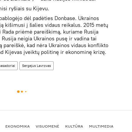
si ryšiais su Kijevu.
 pablogėjo dėl padėties Donbase. Ukrainos
iją kišimusi į šalies vidaus reikalus. 2015 metų
i Rada priėmė pareiškimą, kuriame Rusija
Rusija neigia Ukrainos pusę ir vadina tai
ą pareiškė, kad nėra Ukrainos vidaus konflikto
ad Kijevas įveiktų politinę ir ekonominę krizę.
asadoriai
Sergejus Lavrovas
EKONOMIKA
VISUOMENĖ
KULTŪRA
MULTIMEDIA