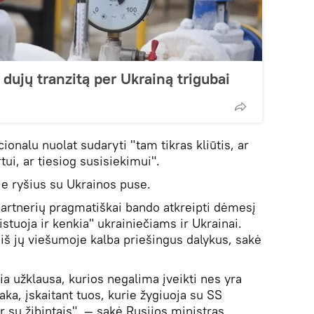
ujų tranzitą per Ukrainą trigubai
ionalu nuolat sudaryti "tam tikras kliūtis, ar
tui, ar tiesiog susisiekimui".
ie ryšius su Ukrainos puse.
partnerių pragmatiškai bando atkreipti dėmesį
istuoja ir kenkia" ukrainiečiams ir Ukrainai.
 iš jų viešumoje kalba priešingus dalykus, sakė
ia užklausa, kurios negalima įveikti nes yra
taka, įskaitant tuos, kurie žygiuoja su SS
 su žibintais", — sakė Rusijos ministras.