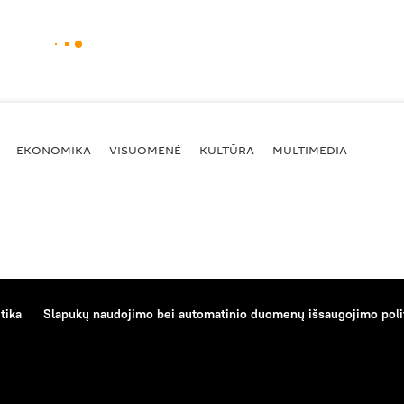
EKONOMIKA
VISUOMENĖ
KULTŪRA
MULTIMEDIA
tika
Slapukų naudojimo bei automatinio duomenų išsaugojimo poli