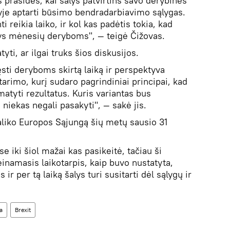
 prasidės, kai šalys patvirtins savo derybines
vyje aptarti būsimo bendradarbiavimo sąlygas.
 reikia laiko, ir kol kas padėtis tokia, kad
ys mėnesių deryboms", — teigė Čižovas.
ti, ar ilgai truks šios diskusijos.
sti deryboms skirtą laiką ir perspektyva
tarimo, kurį sudaro pagrindiniai principai, kad
atyti rezultatus. Kuris variantas bus
 niekas negali pasakyti", — sakė jis.
 paliko Europos Sąjungą šių metų sausio 31
e iki šiol mažai kas pasikeitė, tačiau ši
inamasis laikotarpis, kaip buvo nustatyta,
ir per tą laiką šalys turi susitarti dėl sąlygų ir
a
Brexit