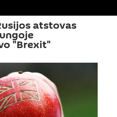
Rusijos atstovas
jungoje
o "Brexit"