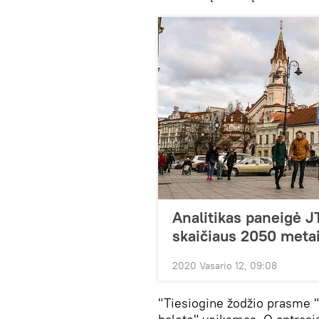
Analitikas paneigė J
skaičiaus 2050 meta
2020 Vasario 12, 09:08
"Tiesiogine žodžio prasme "