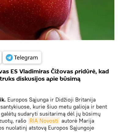
vas ES Vladimiras Čižovas pridūrė, kad
 truks diskusijos apie būsimą
ik.
Europos Sąjunga ir Didžioji Britanija
santykiuose, kurie šiuo metu galioja ir bent
 galėtų sudaryti susitarimą dėl jų būsimų
izuotų, rašo
RIA Novosti
autorė Marija
os nuolatinį atstovą Europos Sąjungoje