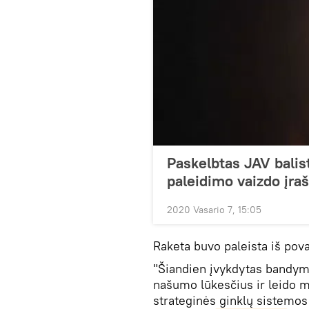
Paskelbtas JAV balis
paleidimo vaizdo įra
2020 Vasario 7, 15:05
Raketa buvo paleista iš pov
"Šiandien įvykdytas bandyma
našumo lūkesčius ir leido 
strateginės ginklų sistemos