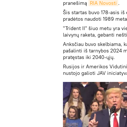
pranešimą
RIA Novosti
.
Šis startas buvo 178-asis iš
pradėtos naudoti 1989 meta
"Trident II" šiuo metu yra vi
laivynų raketa, gebanti nešt
Anksčiau buvo skelbiama, ka
pašalinti iš tarnybos 2024 m
pratęstas iki 2040-ųjų.
Rusijos ir Amerikos Vidutini
nustojo galioti JAV iniciaty