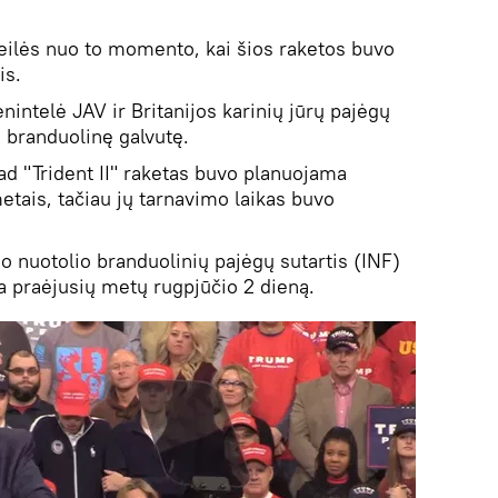
 eilės nuo to momento, kai šios raketos buvo
is.
enintelė JAV ir Britanijos karinių jūrų pajėgų
i branduolinę galvutę.
d "Trident II" raketas buvo planuojama
etais, tačiau jų tarnavimo laikas buvo
o nuotolio branduolinių pajėgų sutartis (INF)
va praėjusių metų rugpjūčio 2 dieną.