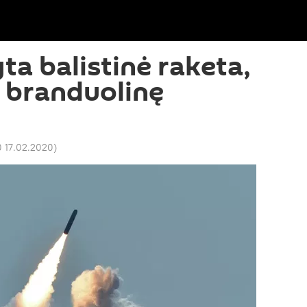
ta balistinė raketa,
i branduolinę
0 17.02.2020
)