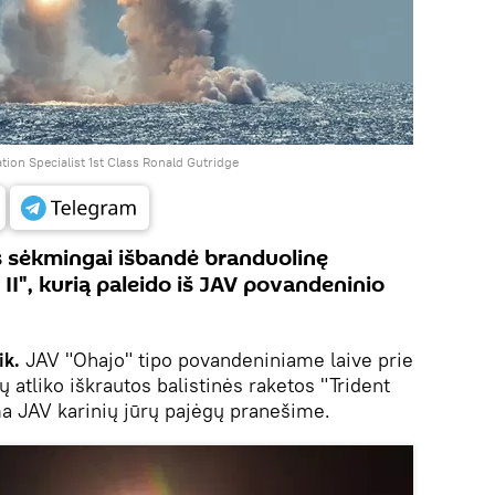
on Specialist 1st Class Ronald Gutridge
as sėkmingai išbandė branduolinę
 II", kurią paleido iš JAV povandeninio
ik.
JAV "Ohajo" tipo povandeniniame laive prie
ų atliko iškrautos balistinės raketos "Trident
a JAV karinių jūrų pajėgų pranešime.