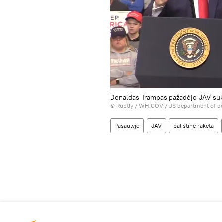
Donaldas Trampas pažadėjo JAV suku
©
Ruptly / WH.GOV / US department of de
Pasaulyje
JAV
balistinė raketa