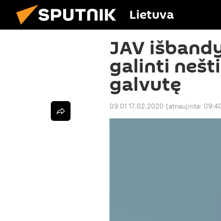
Lietuva
JAV išbandy
galinti nešt
galvutę
09:01 17.02.2020
(atnaujinta:
09:4