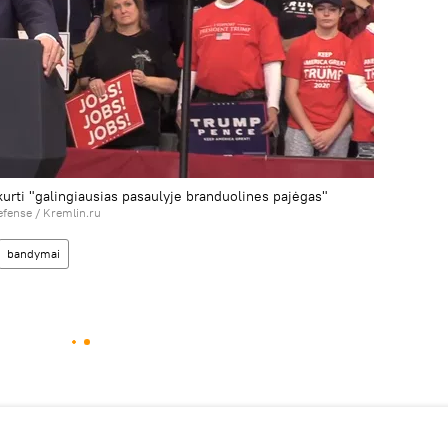
rti "galingiausias pasaulyje branduolines pajėgas"
fense / Kremlin.ru
bandymai