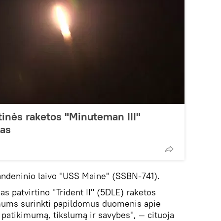
tinės raketos "Minuteman III"
šas
andeninio laivo "USS Maine" (SSBN-741).
s patvirtino "Trident II" (5DLE) raketos
mums surinkti papildomus duomenis apie
 patikimumą, tikslumą ir savybes", — cituoja