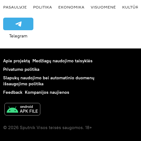
PASAULYJE
POLITIKA
EKONOMIKA
VISUOMENĖ
KULTŪR
Telegram
Apie projektą
Medžiagų naudojimo taisyklės
Privatumo politika
Slapukų naudojimo bei automatinio duomenų
išsaugojimo politika
Feedback
Kompanijos naujienos
© 2026 Sputnik Visos teisės saugomos. 18+