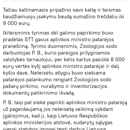
Tačiau kaltinamasis pripažino savo kaltę ir teismas
baudžiamuoju įsakymu baudą sumažino trečdaliu iki
9 000 eurų.
Ikiteisminis tyrimas dėl galimo papirkimo buvo
pradėtas STT gavus aplinkos ministro patarėjos
pranešimą. Tyrimo duomenimis, Zoologijos sodo
darbuotojas P. B., kurio pareigos prilyginamos
valstybės tarnautojui, per kelis kartus pasiūlė 8 000
eurų vertės kyšį aplinkos ministro patarėjai ir dalį
kyšio davė. Neteisėtu atlygiu buvo siekiama
patarėjos palankumo rengiant Zoologijos sodo
pašarų pirkimo, nurašymo ir inventorizacijos
dokumentų patikrinimo išvadą.
P. B. taip pat siekė papirkti aplinkos ministro patarėją
už pageidaujamą jos neteisėtą veikimą vykdant
įgaliojimus, kad ji, kaip Lietuvos Respublikos
aplinkos ministerijos atstovė, sudarytų sąlygas
vienai statybos įmonei tęsti darbus Lietuvos