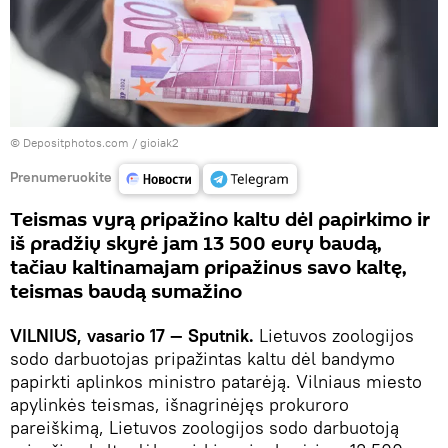
© Depositphotos.com /
gioiak2
Prenumeruokite
Teismas vyrą pripažino kaltu dėl papirkimo ir
iš pradžių skyrė jam 13 500 eurų baudą,
tačiau kaltinamajam pripažinus savo kaltę,
teismas baudą sumažino
VILNIUS, vasario 17 — Sputnik.
Lietuvos zoologijos
sodo darbuotojas pripažintas kaltu dėl bandymo
papirkti aplinkos ministro patarėją. Vilniaus miesto
apylinkės teismas, išnagrinėjęs prokuroro
pareiškimą, Lietuvos zoologijos sodo darbuotoją