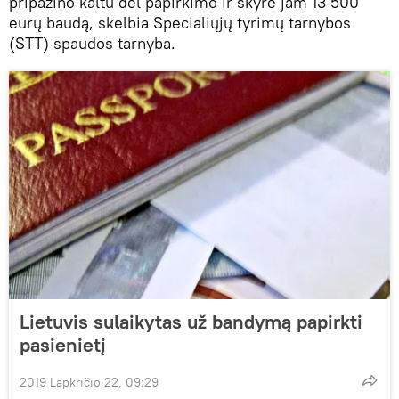
pripažino kaltu dėl papirkimo ir skyrė jam 13 500
eurų baudą, skelbia Specialiųjų tyrimų tarnybos
(STT) spaudos tarnyba.
Lietuvis sulaikytas už bandymą papirkti
pasienietį
2019 Lapkričio 22, 09:29