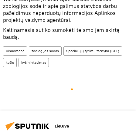
zoologijos sode ir apie galimus statybos darbų
pažeidimus neperduotų informacijos Aplinkos
projektų valdymo agentūrai.
Kaltinamasis sutiko sumokėti teismo jam skirtą
baudą.
Visuomenė
zoologijos sodas
Specialiųjų tyrimų tarnyba (STT)
kyšis
kyšininkavimas
Lietuva