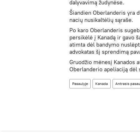
dalyvavimą žudynėse.
Šiandien Oberlanderis yra d
nacių nusikaltėlių sąraše.
Po karo Oberlanderis sugebė
persikėlė į Kanadą ir gavo ša
atimta dėl bandymo nuslėp
advokatas šį sprendimą pav
Gruodžio mėnesį Kanados au
Oberlanderio apeliaciją dėl 
Pasaulyje
Kanada
Antrasis pasau