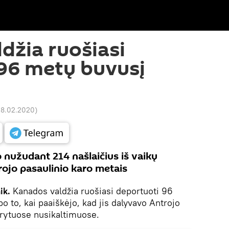
džia ruošiasi
96 metų buvusį
 18.02.2020
)
o nužudant 214 našlaičius iš vaikų
ojo pasaulinio karo metais
ik.
Kanados valdžia ruošiasi deportuoti 96
 to, kai paaiškėjo, kad jis dalyvavo Antrojo
arytuose nusikaltimuose.