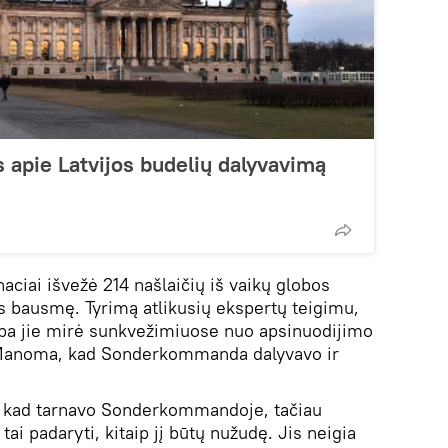
as apie Latvijos budelių dalyvavimą
aciai išvežė 214 našlaičių iš vaikų globos
s bausmę. Tyrimą atlikusių ekspertų teigimu,
arba jie mirė sunkvežimiuose nuo apsinuodijimo
Manoma, kad Sonderkommanda dalyvavo ir
, kad tarnavo Sonderkommandoje, tačiau
 tai padaryti, kitaip jį būtų nužudę. Jis neigia