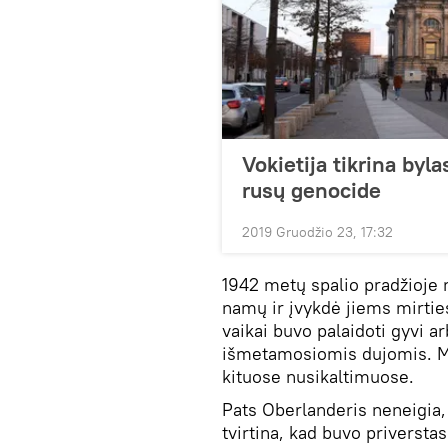
Vokietija tikrina byl
rusų genocide
2019 Gruodžio 23, 17:32
1942 metų spalio pradžioje n
namų ir įvykdė jiems mirtie
vaikai buvo palaidoti gyvi 
išmetamosiomis dujomis. 
kituose nusikaltimuose.
Pats Oberlanderis neneigia
tvirtina, kad buvo priverstas