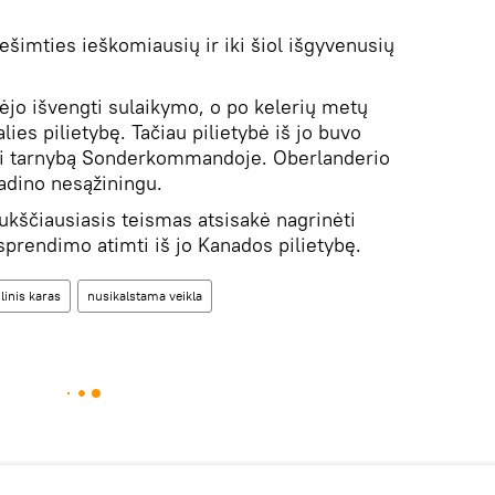
ešimties ieškomiausių ir iki šiol išgyvenusių
jo išvengti sulaikymo, o po kelerių metų
lies pilietybę. Tačiau pilietybė iš jo buvo
ti tarnybą Sonderkommandoje. Oberlanderio
adino nesąžiningu.
kščiausiasis teismas atsisakė nagrinėti
sprendimo atimti iš jo Kanados pilietybę.
linis karas
nusikalstama veikla