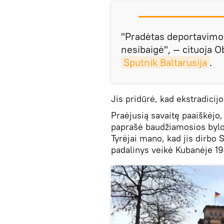
"Pradėtas deportavimo p
nesibaigė", — cituoja 
Sputnik Baltarusija
.
Jis pridūrė, kad ekstradici
Praėjusią savaitę paaiškėjo
paprašė baudžiamosios bylo
Tyrėjai mano, kad jis dirbo
padalinys veikė Kubanėje 1