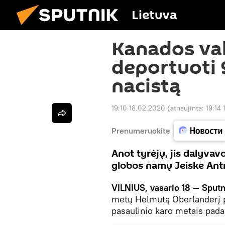
Lietuva
Kanados val
deportuoti 
nacistą
19:10 18.02.2020
(atnaujinta:
19:14
Prenumeruokite
Anot tyrėjų, jis dalyvav
globos namų Jeiske Antr
VILNIUS, vasario 18 — Sputn
metų Helmutą Oberlanderį po
pasaulinio karo metais pad