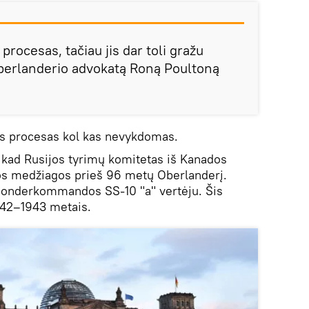
rocesas, tačiau jis dar toli gražu
Oberlanderio advokatą Roną Poultoną
jos procesas kol kas nevykdomas.
, kad Rusijos tyrimų komitetas iš Kanados
s medžiagos prieš 96 metų Oberlanderį.
 Sonderkommandos SS-10 "a" vertėju. Šis
942–1943 metais.