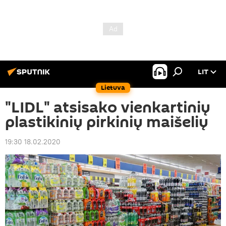
LIT
Lietuva
"LIDL" atsisako vienkartinių
plastikinių pirkinių maišelių
19:30 18.02.2020