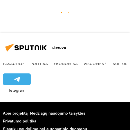
Lietuva
PASAULYJE
POLITIKA
EKONOMIKA
VISUOMENĖ
KULTŪR
Telegram
Apie projektą
Medžiagų naudojimo taisyklės
Privatumo politika
Slapukų naudojimo bei automatinio duomenų