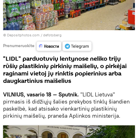
© Depositphotos.com /
defotoberg
Prenumeruokite
"LIDL" parduotuvių lentynose neliko trijų
rūšių plastikinių pirkinių maišelių, o pirkėjai
raginami vietoj jų rinktis popierinius arba
daugkartinius maišelius
VILNIUS, vasario 18 — Sputnik.
"LIDL Lietuva"
pirmasis iš didžiųjų šalies prekybos tinklų šiandien
paskelbė, kad atsisako vienkartinių plastikinių
pirkinių maišelių, praneša Aplinkos ministerija.