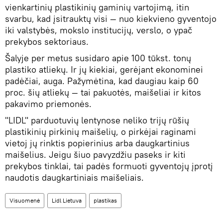
vienkartinių plastikinių gaminių vartojimą, itin
svarbu, kad įsitrauktų visi — nuo kiekvieno gyventojo
iki valstybės, mokslo institucijų, verslo, o ypač
prekybos sektoriaus.
Šalyje per metus susidaro apie 100 tūkst. tonų
plastiko atliekų. Ir jų kiekiai, gerėjant ekonominei
padėčiai, auga. Pažymėtina, kad daugiau kaip 60
proc. šių atliekų — tai pakuotės, maišeliai ir kitos
pakavimo priemonės.
"LIDL" parduotuvių lentynose neliko trijų rūšių
plastikinių pirkinių maišelių, o pirkėjai raginami
vietoj jų rinktis popierinius arba daugkartinius
maišelius. Jeigu šiuo pavyzdžiu paseks ir kiti
prekybos tinklai, tai padės formuoti gyventojų įprotį
naudotis daugkartiniais maišeliais.
Visuomenė
Lidl Lietuva
plastikas