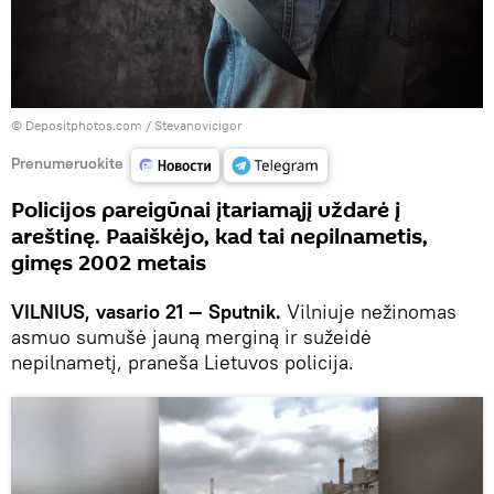
© Depositphotos.com /
Stevanovicigor
Prenumeruokite
Policijos pareigūnai įtariamąjį uždarė į
areštinę. Paaiškėjo, kad tai nepilnametis,
gimęs 2002 metais
VILNIUS, vasario 21 — Sputnik.
Vilniuje nežinomas
asmuo sumušė jauną merginą ir sužeidė
nepilnametį, praneša Lietuvos policija.