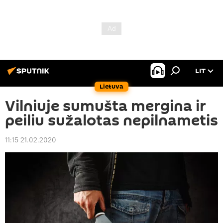
LIT
Lietuva
Vilniuje sumušta mergina ir
peiliu sužalotas nepilnametis
11:15 21.02.2020