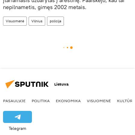
Įtariamasis uždarytas į areštinę. Paaiškėjo, kad tai
nepilnametis, gimęs 2002 metais.
Visuomenė
Vilnius
policija
Lietuva
PASAULYJE
POLITIKA
EKONOMIKA
VISUOMENĖ
KULTŪR
Telegram