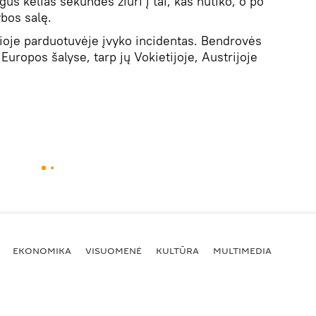
us kelias sekundes žiūri į tai, kas nutiko, o po
ybos salę.
ioje parduotuvėje įvyko incidentas. Bendrovės
Europos šalyse, tarp jų Vokietijoje, Austrijoje
EKONOMIKA
VISUOMENĖ
KULTŪRA
MULTIMEDIA