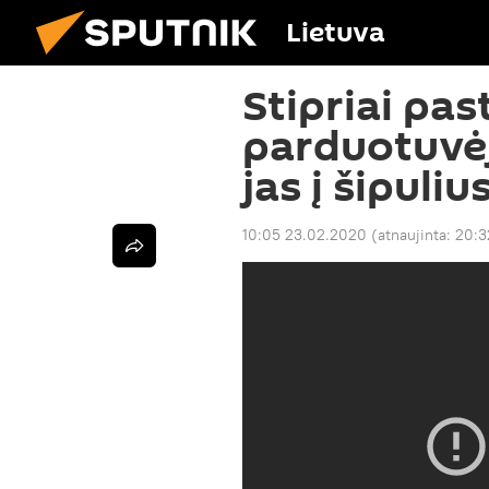
Lietuva
Stipriai pa
parduotuvėj
jas į šipuliu
10:05 23.02.2020
(atnaujinta:
20:3