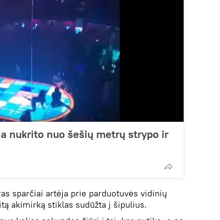
a nukrito nuo šešių metrų strypo ir
ras sparčiai artėja prie parduotuvės vidinių
itą akimirką stiklas sudūžta į šipulius.