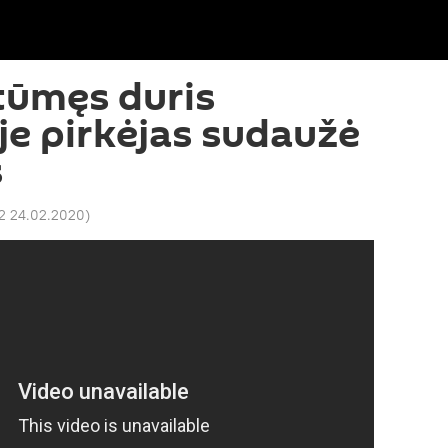
stūmęs duris
e pirkėjas sudaužė
s
2 24.02.2020
)