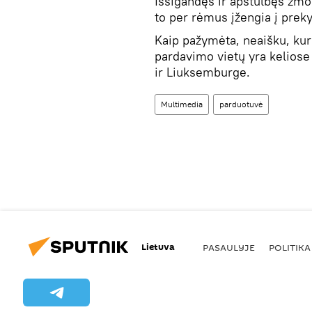
Išsigandęs ir apstulbęs žmog
to per rėmus įžengia į prek
Kaip pažymėta, neaišku, kur
pardavimo vietų yra keliose 
ir Liuksemburge.
Multimedia
parduotuvė
Lietuva
PASAULYJE
POLITIKA