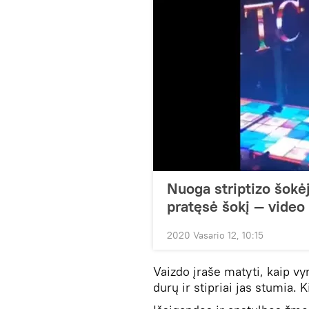
Nuoga striptizo šokėj
pratęsė šokį — video
2020 Vasario 12, 10:15
Vaizdo įraše matyti, kaip vy
durų ir stipriai jas stumia. K