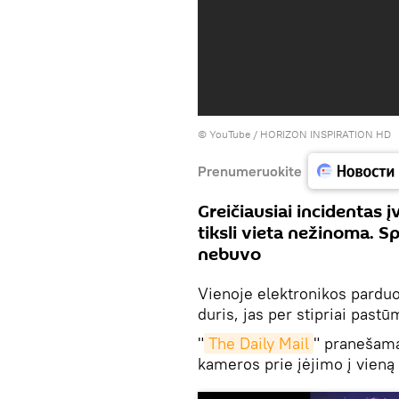
©
YouTube / HORIZON INSPIRATION HD
Prenumeruokite
Greičiausiai incidentas į
tiksli vieta nežinoma. S
nebuvo
Vienoje elektronikos parduot
duris, jas per stipriai past
"
The Daily Mail
" pranešama
kameros prie įėjimo į vieną