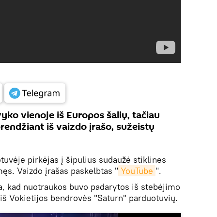
vyko vienoje iš Europos šalių, tačiau
prendžiant iš vaizdo įrašo, sužeistų
uvėje pirkėjas į šipulius sudaužė stiklines
ūmęs. Vaizdo įrašas paskelbtas "
YouTube
".
, kad nuotraukos buvo padarytos iš stebėjimo
 iš Vokietijos bendrovės "Saturn" parduotuvių.