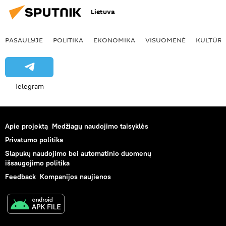
Lietuva
PASAULYJE
POLITIKA
EKONOMIKA
VISUOMENĖ
KULTŪR
Telegram
Apie projektą
Medžiagų naudojimo taisyklės
Privatumo politika
Slapukų naudojimo bei automatinio duomenų
išsaugojimo politika
Feedback
Kompanijos naujienos