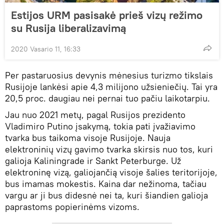
Estijos URM pasisakė prieš vizų režimo
su Rusija liberalizavimą
2020 Vasario 11, 16:33
Per pastaruosius devynis mėnesius turizmo tikslais
Rusijoje lankėsi apie 4,3 milijono užsieniečių. Tai yra
20,5 proc. daugiau nei pernai tuo pačiu laikotarpiu.
Jau nuo 2021 metų, pagal Rusijos prezidento
Vladimiro Putino įsakymą, tokia pati įvažiavimo
tvarka bus taikoma visoje Rusijoje. Nauja
elektroninių vizų gavimo tvarka skirsis nuo tos, kuri
galioja Kaliningrade ir Sankt Peterburge. Už
elektroninę vizą, galiojančią visoje šalies teritorijoje,
bus imamas mokestis. Kaina dar nežinoma, tačiau
vargu ar ji bus didesnė nei ta, kuri šiandien galioja
paprastoms popierinėms vizoms.