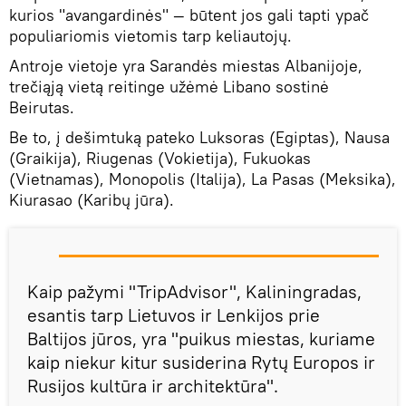
kurios "avangardinės" — būtent jos gali tapti ypač
populiariomis vietomis tarp keliautojų.
Antroje vietoje yra Sarandės miestas Albanijoje,
trečiąją vietą reitinge užėmė Libano sostinė
Beirutas.
Be to, į dešimtuką pateko Luksoras (Egiptas), Nausa
(Graikija), Riugenas (Vokietija), Fukuokas
(Vietnamas), Monopolis (Italija), La Pasas (Meksika),
Kiurasao (Karibų jūra).
Kaip pažymi "TripAdvisor", Kaliningradas,
esantis tarp Lietuvos ir Lenkijos prie
Baltijos jūros, yra "puikus miestas, kuriame
kaip niekur kitur susiderina Rytų Europos ir
Rusijos kultūra ir architektūra".