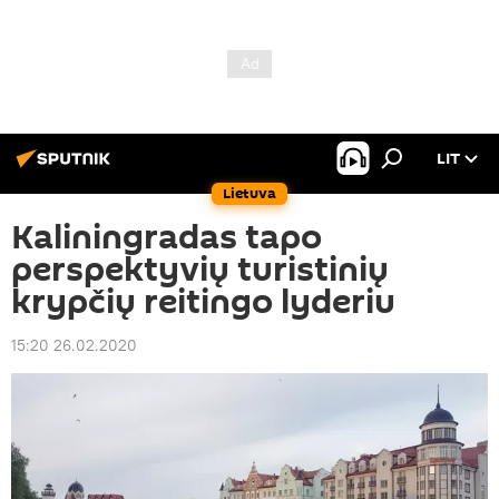
LIT
Lietuva
Kaliningradas tapo
perspektyvių turistinių
krypčių reitingo lyderiu
15:20 26.02.2020