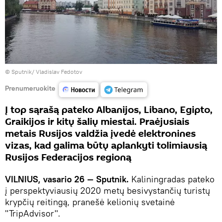
© Sputnik/ Vladislav Fedotov
Prenumeruokite
Į top sąrašą pateko Albanijos, Libano, Egipto,
Graikijos ir kitų šalių miestai. Praėjusiais
metais Rusijos valdžia įvedė elektronines
vizas, kad galima būtų aplankyti tolimiausią
Rusijos Federacijos regioną
VILNIUS, vasario 26 — Sputnik.
Kaliningradas pateko
į perspektyviausių 2020 metų besivystančių turistų
krypčių reitingą, pranešė kelionių svetainė
"TripAdvisor".