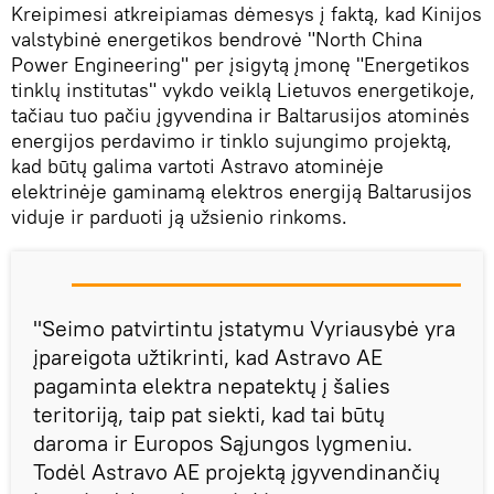
Kreipimesi atkreipiamas dėmesys į faktą, kad Kinijos
valstybinė energetikos bendrovė "North China
Power Engineering" per įsigytą įmonę "Energetikos
tinklų institutas" vykdo veiklą Lietuvos energetikoje,
tačiau tuo pačiu įgyvendina ir Baltarusijos atominės
energijos perdavimo ir tinklo sujungimo projektą,
kad būtų galima vartoti Astravo atominėje
elektrinėje gaminamą elektros energiją Baltarusijos
viduje ir parduoti ją užsienio rinkoms.
"Seimo patvirtintu įstatymu Vyriausybė yra
įpareigota užtikrinti, kad Astravo AE
pagaminta elektra nepatektų į šalies
teritoriją, taip pat siekti, kad tai būtų
daroma ir Europos Sąjungos lygmeniu.
Todėl Astravo AE projektą įgyvendinančių