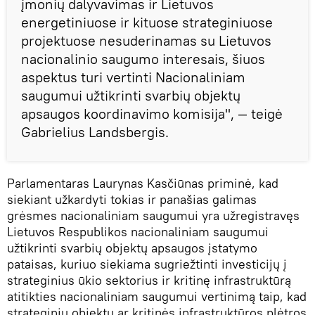
įmonių dalyvavimas ir Lietuvos
energetiniuose ir kituose strateginiuose
projektuose nesuderinamas su Lietuvos
nacionalinio saugumo interesais, šiuos
aspektus turi vertinti Nacionaliniam
saugumui užtikrinti svarbių objektų
apsaugos koordinavimo komisija", — teigė
Gabrielius Landsbergis.
Parlamentaras Laurynas Kasčiūnas priminė, kad
siekiant užkardyti tokias ir panašias galimas
grėsmes nacionaliniam saugumui yra užregistravęs
Lietuvos Respublikos nacionaliniam saugumui
užtikrinti svarbių objektų apsaugos įstatymo
pataisas, kuriuo siekiama sugriežtinti investicijų į
strateginius ūkio sektorius ir kritinę infrastruktūrą
atitikties nacionaliniam saugumui vertinimą taip, kad
strateginių objektų ar kritinės infrastruktūros plėtros