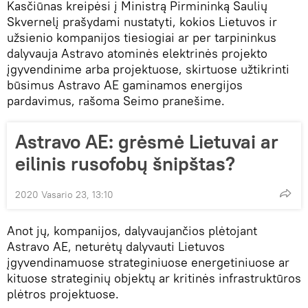
Kasčiūnas kreipėsi į Ministrą Pirmininką Saulių
Skvernelį prašydami nustatyti, kokios Lietuvos ir
užsienio kompanijos tiesiogiai ar per tarpininkus
dalyvauja Astravo atominės elektrinės projekto
įgyvendinime arba projektuose, skirtuose užtikrinti
būsimus Astravo AE gaminamos energijos
pardavimus, rašoma Seimo pranešime.
Astravo AE: grėsmė Lietuvai ar
eilinis rusofobų šnipštas?
2020 Vasario 23, 13:10
Anot jų, kompanijos, dalyvaujančios plėtojant
Astravo AE, neturėtų dalyvauti Lietuvos
įgyvendinamuose strateginiuose energetiniuose ar
kituose strateginių objektų ar kritinės infrastruktūros
plėtros projektuose.