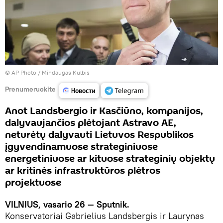
© AP Photo / Mindaugas Kulbis
Prenumeruokite
Anot Landsbergio ir Kasčiūno, kompanijos,
dalyvaujančios plėtojant Astravo AE,
neturėtų dalyvauti Lietuvos Respublikos
įgyvendinamuose strateginiuose
energetiniuose ar kituose strateginių objektų
ar kritinės infrastruktūros plėtros
projektuose
VILNIUS, vasario 26 — Sputnik.
Konservatoriai Gabrielius Landsbergis ir Laurynas