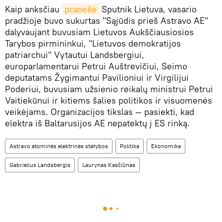
Kaip anksčiau
pranešė
Sputnik Lietuva, vasario
pradžioje buvo sukurtas "Sąjūdis prieš Astravo AE"
dalyvaujant buvusiam Lietuvos Aukščiausiosios
Tarybos pirmininkui, "Lietuvos demokratijos
patriarchui" Vytautui Landsbergiui,
europarlamentarui Petrui Auštrevičiui, Seimo
deputatams Žygimantui Pavilioniui ir Virgilijui
Poderiui, buvusiam užsienio reikalų ministrui Petrui
Vaitiekūnui ir kitiems šalies politikos ir visuomenės
veikėjams. Organizacijos tikslas — pasiekti, kad
elektra iš Baltarusijos AE nepatektų į ES rinką.
Astravo atominės elektrinės statybos
Politika
Ekonomika
Gabrielius Landsbergis
Laurynas Kasčiūnas