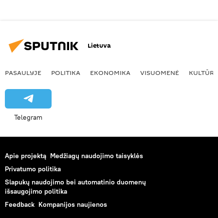
Lietuva
PASAULYJE
POLITIKA
EKONOMIKA
VISUOMENĖ
KULTŪR
Telegram
Apie projektą
Medžiagų naudojimo taisyklės
Privatumo politika
Slapukų naudojimo bei automatinio duomenų
išsaugojimo politika
Feedback
Kompanijos naujienos