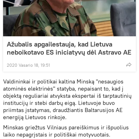
Ažubalis apgailestauja, kad Lietuva
neboikotavo ES iniciatyvų dėl Astravo AE
2020 Vasario 18, 19:51
Valdininkai ir politikai kaltina Minską "nesaugios
atominės elektrinės" statyba, nepaisant to, kad į
objektą reguliariai atvyksta ekspertai iš tarptautinių
institucijų ir stebi darbų eigą. Lietuvoje buvo
priimtas įstatymas, draudžiantis Baltarusijos AE
energiją Lietuvos rinkoje.
Minskas griežtus Vilniaus pareiškimus ir išpuolius
laiko nepagrįstais ir politiškai motyvuotais.