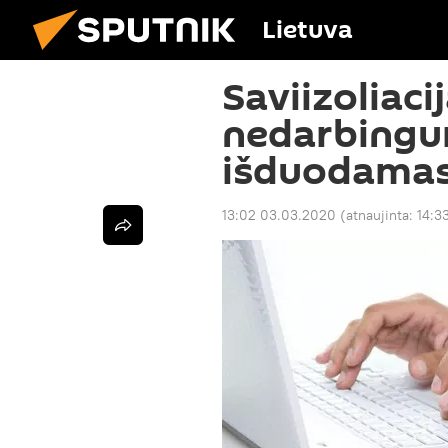
Lietuva
Saviizoliaci
nedarbingum
išduodamas
13:02 03.03.2020
(atnaujinta:
14:3