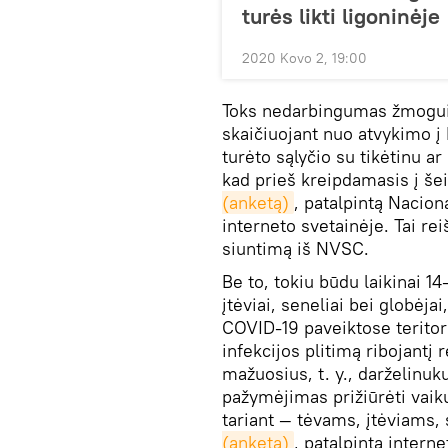
turės likti ligoninėje
2020 Kovo 2, 19:00
Toks nedarbingumas žmogui b
skaičiuojant nuo atvykimo į 
turėto sąlyčio su tikėtinu a
kad prieš kreipdamasis į š
(anketą)
, patalpintą Nacio
interneto svetainėje. Tai rei
siuntimą iš NVSC.
Be to, tokiu būdu laikinai 14
įtėviai, seneliai bei globėja
COVID-19 paveiktose teritor
infekcijos plitimą ribojantį 
mažuosius, t. y., darželinu
pažymėjimas prižiūrėti vaik
tariant — tėvams, įtėviams,
(anketą)
, patalpintą intern