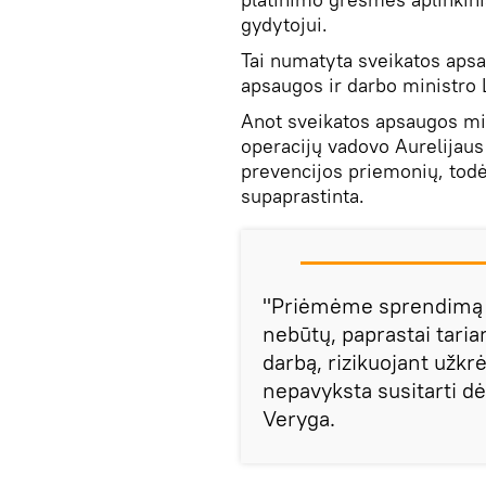
gydytojui.
Tai numatyta sveikatos apsa
apsaugos ir darbo ministro 
Anot sveikatos apsaugos min
operacijų vadovo Aurelijaus
prevencijos priemonių, todė
supaprastinta.
"Priėmėme sprendimą s
nebūtų, paprastai tarian
darbą, rizikuojant užkrė
nepavyksta susitarti d
Veryga.