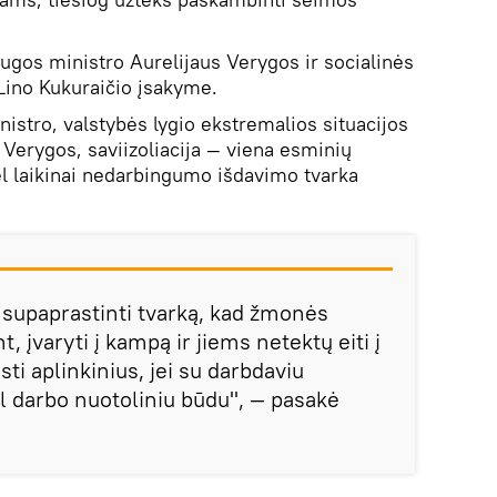
ugos ministro Aurelijaus Verygos ir socialinės
Lino Kukuraičio įsakyme.
istro, valstybės lygio ekstremalios situacijos
 Verygos, saviizoliacija — viena esminių
l laikinai nedarbingumo išdavimo tvarka
upaprastinti tvarką, kad žmonės
t, įvaryti į kampą ir jiems netektų eiti į
sti aplinkinius, jei su darbdaviu
ėl darbo nuotoliniu būdu", — pasakė