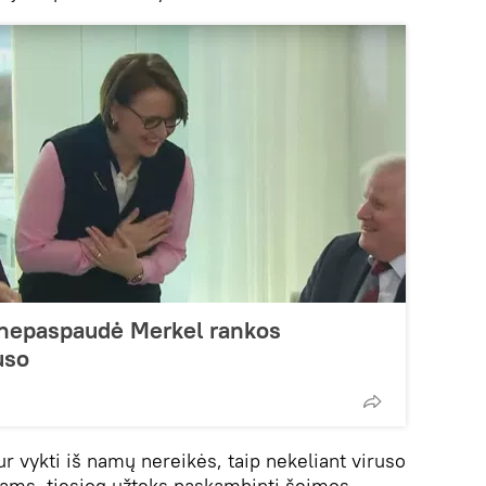
s nepaspaudė Merkel rankos
uso
ur vykti iš namų nereikės, taip nekeliant viruso
iams, tiesiog užteks paskambinti šeimos