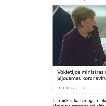
Vokietijos ministra
bijodamas koronavir
2020 Kovo 3, 09:41
Tai reiškia, kad žmogui niek
platinimo grėsmės aplinkin