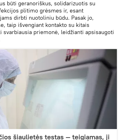
s būti geranoriškus, solidarizuotis su
fekcijos plitimo grėsmes ir, esant
jams dirbti nuotoliniu būdu. Pasak jo,
, taip išvengiant kontakto su kitais
 svarbiausia priemonė, leidžianti apsisaugoti
.
os šiaulietės testas — teigiamas, ji