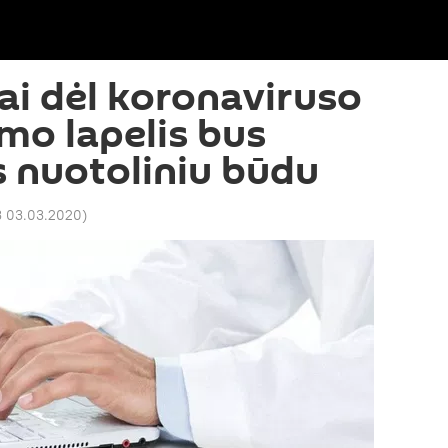
jai dėl koronaviruso
o lapelis bus
 nuotoliniu būdu
3 03.03.2020
)