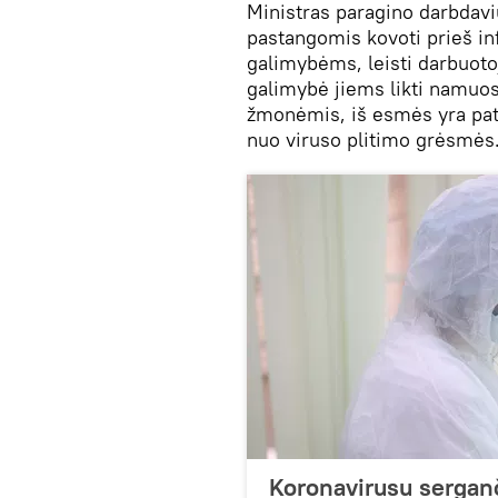
Ministras paragino darbdaviu
pastangomis kovoti prieš in
galimybėms, leisti darbuoto
galimybė jiems likti namuose
žmonėmis, iš esmės yra pati
nuo viruso plitimo grėsmės
Koronavirusu serganči