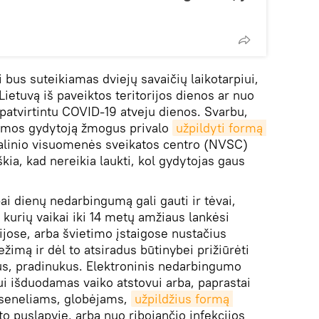
us suteikiamas dviejų savaičių laikotarpiui,
Lietuvą iš paveiktos teritorijos dienos ar nuo
r patvirtintu COVID-19 atveju dienos. Svarbu,
eimos gydytoją žmogus privalo
užpildyti formą 
nalinio visuomenės sveikatos centro (NVSC)
škia, kad nereikia laukti, kol gydytojas gaus
-ai dienų nedarbingumą gali gauti ir tėvai,
i, kurių vaikai iki 14 metų amžiaus lankėsi
ijose, arba švietimo įstaigose nustačius
režimą ir dėl to atsiradus būtinybei prižiūrėti
kus, pradinukus. Elektroninis nedarbingumo
ui išduodamas vaiko atstovui arba, paprastai
 seneliams, globėjams,
užpildžius formą 
eto puslapyje, arba nuo ribojančio infekcijos