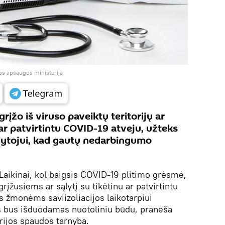
os apsaugos ministerija
rįžo iš viruso paveiktų teritorijų ar
u ar patvirtintu COVID-19 atveju, užteks
ytojui, kad gautų nedarbingumo
Laikinai, kol baigsis COVID-19 plitimo grėsmė,
grįžusiems ar sąlytį su tikėtinu ar patvirtintu
 žmonėms saviizoliacijos laikotarpiui
bus išduodamas nuotoliniu būdu, praneša
rijos spaudos tarnyba.