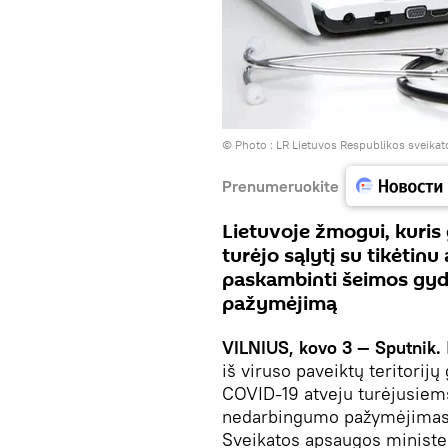
© Photo :
LR Lietuvos Respublikos sveikat
Prenumeruokite
Lietuvoje žmogui, kuris g
turėjo sąlytį su tikėtin
paskambinti šeimos gyd
pažymėjimą
VILNIUS, kovo 3 — Sputnik.
iš viruso paveiktų teritorijų 
COVID-19 atveju turėjusiems
nedarbingumo pažymėjimas 
Sveikatos apsaugos ministe