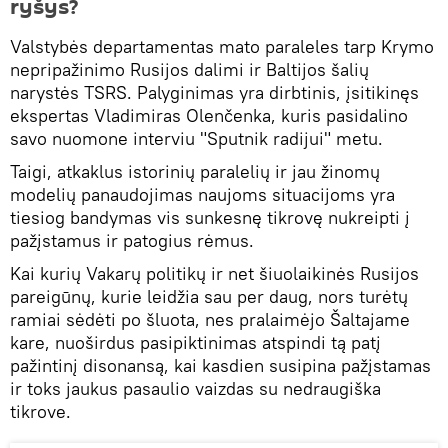
ryšys?
Valstybės departamentas mato paraleles tarp Krymo
nepripažinimo Rusijos dalimi ir Baltijos šalių
narystės TSRS. Palyginimas yra dirbtinis, įsitikinęs
ekspertas Vladimiras Olenčenka, kuris pasidalino
savo nuomone interviu "Sputnik radijui" metu.
Taigi, atkaklus istorinių paralelių ir jau žinomų
modelių panaudojimas naujoms situacijoms yra
tiesiog bandymas vis sunkesnę tikrovę nukreipti į
pažįstamus ir patogius rėmus.
Kai kurių Vakarų politikų ir net šiuolaikinės Rusijos
pareigūnų, kurie leidžia sau per daug, nors turėtų
ramiai sėdėti po šluota, nes pralaimėjo Šaltajame
kare, nuoširdus pasipiktinimas atspindi tą patį
pažintinį disonansą, kai kasdien susipina pažįstamas
ir toks jaukus pasaulio vaizdas su nedraugiška
tikrove.