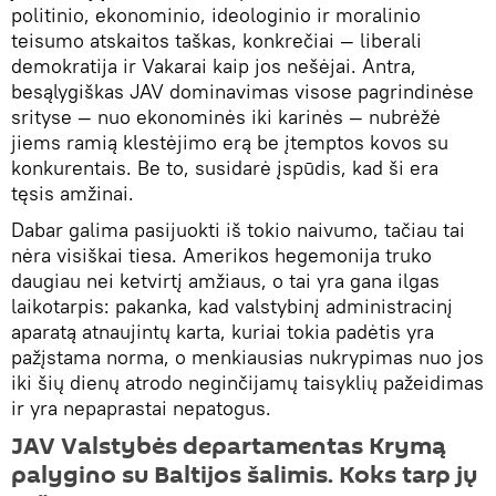
politinio, ekonominio, ideologinio ir moralinio
teisumo atskaitos taškas, konkrečiai — liberali
demokratija ir Vakarai kaip jos nešėjai. Antra,
besąlygiškas JAV dominavimas visose pagrindinėse
srityse — nuo ekonominės iki karinės — nubrėžė
jiems ramią klestėjimo erą be įtemptos kovos su
konkurentais. Be to, susidarė įspūdis, kad ši era
tęsis amžinai.
Dabar galima pasijuokti iš tokio naivumo, tačiau tai
nėra visiškai tiesa. Amerikos hegemonija truko
daugiau nei ketvirtį amžiaus, o tai yra gana ilgas
laikotarpis: pakanka, kad valstybinį administracinį
aparatą atnaujintų karta, kuriai tokia padėtis yra
pažįstama norma, o menkiausias nukrypimas nuo jos
iki šių dienų atrodo neginčijamų taisyklių pažeidimas
ir yra nepaprastai nepatogus.
JAV Valstybės departamentas Krymą
palygino su Baltijos šalimis. Koks tarp jų