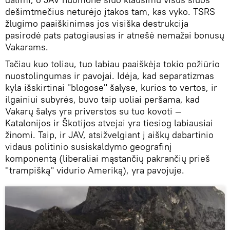
dešimtmečius neturėjo įtakos tam, kas vyko. TSRS
žlugimo paaiškinimas jos visiška destrukcija
pasirodė pats patogiausias ir atnešė nemažai bonusų
Vakarams.
Tačiau kuo toliau, tuo labiau paaiškėja tokio požiūrio
nuostolingumas ir pavojai. Idėja, kad separatizmas
kyla išskirtinai "blogose" šalyse, kurios to vertos, ir
ilgainiui subyrės, buvo taip uoliai peršama, kad
Vakarų šalys yra priverstos su tuo kovoti —
Katalonijos ir Škotijos atvejai yra tiesiog labiausiai
žinomi. Taip, ir JAV, atsižvelgiant į aiškų dabartinio
vidaus politinio susiskaldymo geografinį
komponentą (liberaliai mąstančių pakrančių prieš
"trampišką" vidurio Ameriką), yra pavojuje.