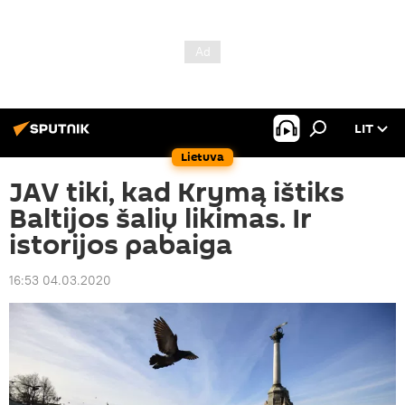
LIT
Lietuva
JAV tiki, kad Krymą ištiks
Baltijos šalių likimas. Ir
istorijos pabaiga
16:53 04.03.2020