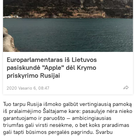
Europarlamentaras iš Lietuvos
pasiskundė "Apple" dėl Krymo
priskyrimo Rusijai
2020 Vasario 6, 08:47
Tuo tarpu Rusija išmoko galbūt vertingiausią pamoką
iš pralaimėjimo Šaltajame kare: pasaulyje nėra nieko
garantuojamo ir paruošto — ambicingiausias
triumfas gali virsti nesėkme, o bet koks praradimas
gali tapti būsimos pergalės pagrindu. Svarbu