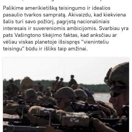
Palikime amerikietišką teisingumo ir idealios
pasaulio tvarkos sampratą. Akivaizdu, kad kiekviena
šalis turi savo požiūrį, pagrįstą nacionaliniais
interesais ir suvereniomis ambicijomis. Svarbiau yra
pats Vašingtono tikėjimo faktas, kad anksčiau ar
vėliau viskas planetoje išsispręs "vieninteliu
teisingu" būdu ir išliks taip amžinai.