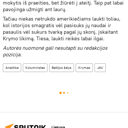
mokytis iš praeities, bet žiūrėti į ateitį. Taip pat labai
pavojinga užmigti ant laurų.
Tačiau niekas netrukdo amerikiečiams laukti toliau,
kol istorijos smagratis vėl pasisuks jų naudai ir
pasaulis vėl sukurs tvarką pagal jų skonį, įskaitant
Krymo likimą. Tiesa, laukti reikės labai ilgai.
Autorės nuomonė gali nesutapti su redakcijos
pozicija.
Analitika
Kolumnistas
Baltijos šalys
Krymas
JAV
Lietuva