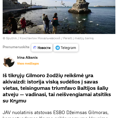
© Sputnik / Константин Михальчевский
/
Pereiti į medijų banką
Prenumeruokite
Irina Alksnis
Visos medžiagos
Iš tikrųjų Gilmoro žodžių reikšmė yra
akivaizdi: istorija viską sudėlios į savas
vietas, teisingumas triumfavo Baltijos šalių
atveju — vadinasi, tai neišvengiamai atsitiks
su Krymu
JAV nuolatinis atstovas ESBO Džeimsas Gilmoras,