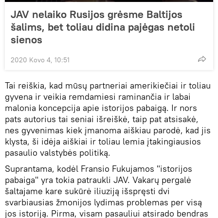
JAV nelaiko Rusijos grėsme Baltijos
šalims, bet toliau didina pajėgas netoli
sienos
2020 Kovo 4, 10:51
Tai reiškia, kad mūsų partneriai amerikiečiai ir toliau
gyvena ir veikia remdamiesi raminančia ir labai
malonia koncepcija apie istorijos pabaigą. Ir nors
pats autorius tai seniai išreiškė, taip pat atsisakė,
nes gyvenimas kiek įmanoma aiškiau parodė, kad jis
klysta, ši idėja aiškiai ir toliau lemia įtakingiausios
pasaulio valstybės politiką.
Suprantama, kodėl Fransio Fukujamos "istorijos
pabaiga" yra tokia patraukli JAV. Vakarų pergalė
šaltajame kare sukūrė iliuziją išspręsti dvi
svarbiausias žmonijos lydimas problemas per visą
jos istoriją. Pirma, visam pasauliui atsirado bendras