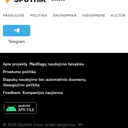
PASAULYJE
POLITIKA
EKONOMIKA
VISUOMENĖ
KULTŪR
Telegram
Apie projektą
Medžiagų naudojimo taisyklės
Privatumo politika
Slapukų naudojimo bei automatinio duomenų
išsaugojimo politika
Feedback
Kompanijos naujienos
© 2026 Sputnik Visos teisės saugomos. 18+