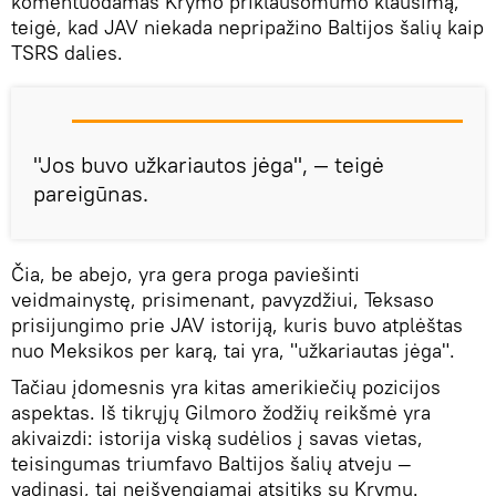
komentuodamas Krymo priklausomumo klausimą,
teigė, kad JAV niekada nepripažino Baltijos šalių kaip
TSRS dalies.
"Jos buvo užkariautos jėga", — teigė
pareigūnas.
Čia, be abejo, yra gera proga paviešinti
veidmainystę, prisimenant, pavyzdžiui, Teksaso
prisijungimo prie JAV istoriją, kuris buvo atplėštas
nuo Meksikos per karą, tai yra, "užkariautas jėga".
Tačiau įdomesnis yra kitas amerikiečių pozicijos
aspektas. Iš tikrųjų Gilmoro žodžių reikšmė yra
akivaizdi: istorija viską sudėlios į savas vietas,
teisingumas triumfavo Baltijos šalių atveju —
vadinasi, tai neišvengiamai atsitiks su Krymu.