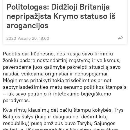
Politologas: Didžioji Britanija
nepripažįsta Krymo statuso iš
arogancijos
2020 Vasario 20, 18:00
Padėtis dar liūdnesnė, nes Rusija savo firminiu
ženklu padarė nestandartinį mąstymą ir veiksmus,
paversdama juos galimybe pakreipti situaciją savo
naudai, veikdama originaliai ir nenuspėjamai.
Mėginimas pritaikyti tokią trisdešimties ar net
septyniasdešimties metų senumo politikos štampais
— tik savo politinio ir intelektinio bejėgiškumo
parodymas.
Kyla rimtų klausimų dėl pačių štampų kokybės. Trys
Baltijos šalys (kaip ir daugiau nei dešimt kitų
respublikų) pusę amžiaus buvo Tarybų Sąjungos
dalimi, o JAV nuomonė šiuo klausimu visus šiuos