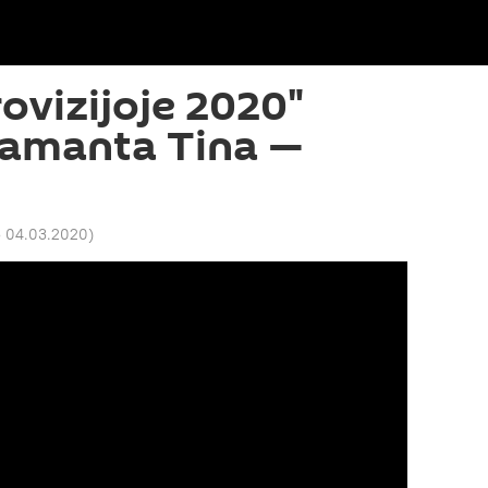
rovizijoje 2020"
Samanta Tina —
5 04.03.2020
)