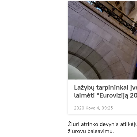
Lažybų tarpininkai įv
laimėti "Euroviziją 2
2020 Kovo 4, 09:25
Žiuri atrinko devynis atlikėj
žiūrovu balsavimu.