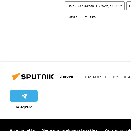
Dainų konkursas "Eurovizija 2020"
M
Latvija
muzika
Lietuva
PASAULYJE
POLITIKA
Telegram
Apie projektą
Medžiagų naudojimo taisyklės
Privatumo poli