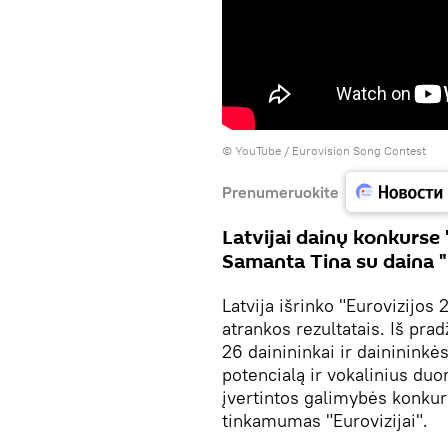
©
YouTube / Eurovision Song Contest
Prenumeruokite
Latvijai dainų konkurse
Samanta Tina su daina "S
Latvija išrinko "Eurovizijo
atrankos rezultatais. Iš pr
26 dainininkai ir dainininkė
potencialą ir vokalinius duo
įvertintos galimybės konkur
tinkamumas "Eurovizijai".