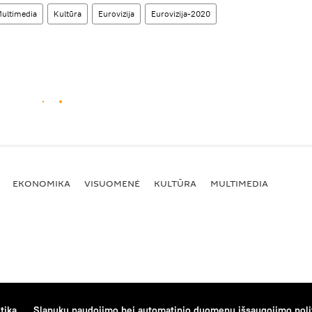
ultimedia
Kultūra
Eurovizija
Eurovizija-2020
EKONOMIKA
VISUOMENĖ
KULTŪRA
MULTIMEDIA
tika
Slapukų naudojimo bei automatinio duomenų išsaugojimo poli