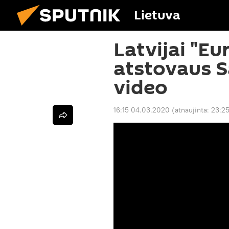
Lietuva
Latvijai "Eu
atstovaus 
video
16:15 04.03.2020
(atnaujinta:
23:2