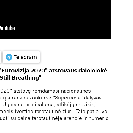
 "Eurovizija 2020" atstovaus dainininkė
till Breathing"
s 2020" atstovę remdamasi nacionalinės
adžių atrankos konkurse "Supernova" dalyvavo
s. Jų dainų originalumą, atlikėjų muzikinį
menis įvertino tarptautinė žiuri. Taip pat buvo
uoti su daina tarptautinėje arenoje ir numerio