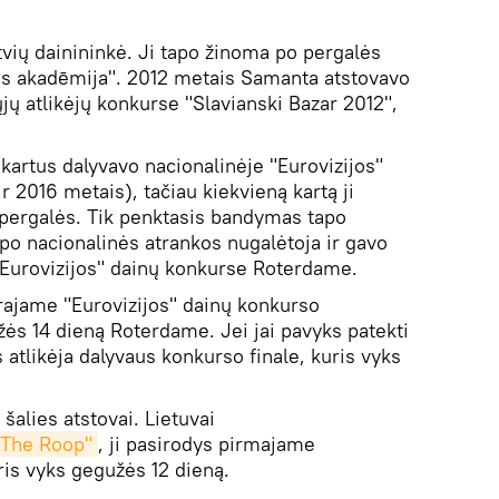
tvių dainininkė. Ji tapo žinoma po pergalės
tes akadēmija". 2012 metais Samanta atstovavo
ųjų atlikėjų konkurse "Slavianski Bazar 2012",
kartus dalyvavo nacionalinėje "Eurovizijos"
r 2016 metais), tačiau kiekvieną kartą ji
 pergalės. Tik penktasis bandymas tapo
apo nacionalinės atrankos nugalėtoja ir gavo
 "Eurovizijos" dainų konkurse Roterdame.
rajame "Eurovizijos" dainų konkurso
žės 14 dieną Roterdame. Jei jai pavyks patekti
 atlikėja dalyvaus konkurso finale, kuris vyks
šalies atstovai. Lietuvai
"The Roop"
, ji pasirodys pirmajame
uris vyks gegužės 12 dieną.