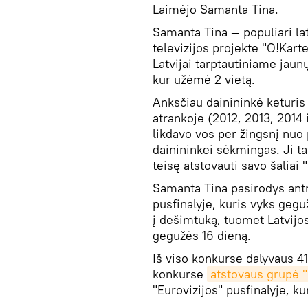
Laimėjo Samanta Tina.
Samanta Tina — populiari la
televizijos projekte "O!Kar
Latvijai tarptautiniame jaun
kur užėmė 2 vietą.
Anksčiau dainininkė keturis 
atrankoje (2012, 2013, 2014 i
likdavo vos per žingsnį nuo
dainininkei sėkmingas. Ji t
teisę atstovauti savo šaliai
Samanta Tina pasirodys ant
pusfinalyje, kuris vyks gegu
į dešimtuką, tuomet Latvijos
gegužės 16 dieną.
Iš viso konkurse dalyvaus 41 
konkurse
atstovaus grupė 
"Eurovizijos" pusfinalyje, k