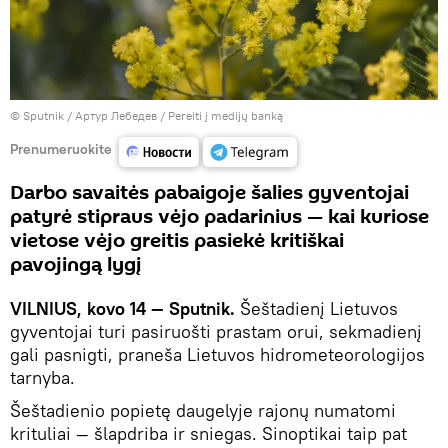
© Sputnik / Артур Лебедев
/
Pereiti į medijų banką
Prenumeruokite
Darbo savaitės pabaigoje šalies gyventojai
patyrė stipraus vėjo padarinius — kai kuriose
vietose vėjo greitis pasiekė kritiškai
pavojingą lygį
VILNIUS, kovo 14 — Sputnik.
Šeštadienį Lietuvos
gyventojai turi pasiruošti prastam orui, sekmadienį
gali pasnigti, praneša Lietuvos hidrometeorologijos
tarnyba.
Šeštadienio popietę daugelyje rajonų numatomi
krituliai — šlapdriba ir sniegas. Sinoptikai taip pat