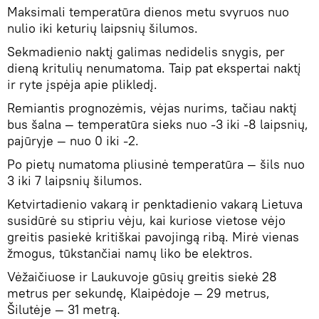
Maksimali temperatūra dienos metu svyruos nuo
nulio iki keturių laipsnių šilumos.
Sekmadienio naktį galimas nedidelis snygis, per
dieną kritulių nenumatoma. Taip pat ekspertai naktį
ir ryte įspėja apie plikledį.
Remiantis prognozėmis, vėjas nurims, tačiau naktį
bus šalna — temperatūra sieks nuo -3 iki -8 laipsnių,
pajūryje — nuo 0 iki -2.
Po pietų numatoma pliusinė temperatūra — šils nuo
3 iki 7 laipsnių šilumos.
Ketvirtadienio vakarą ir penktadienio vakarą Lietuva
susidūrė su stipriu vėju, kai kuriose vietose vėjo
greitis pasiekė kritiškai pavojingą ribą. Mirė vienas
žmogus, tūkstančiai namų liko be elektros.
Vėžaičiuose ir Laukuvoje gūsių greitis siekė 28
metrus per sekundę, Klaipėdoje — 29 metrus,
Šilutėje — 31 metrą.