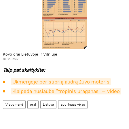
Kovo orai Lietuvoje ir Vilniuje
© Sputnik
Taip pat skaitykite:
Ukmergėje per stiprią audrą žuvo moteris
Klaipėdą nusiaubė "tropinis uraganas" — video
Visuomenė
orai
Lietuva
audringas vėjas