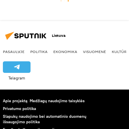
Lietuva
PASAULYJE
POLITIKA
EKONOMIKA
VISUOMENĖ
KULTŪR
Telegram
Apie projektą
Medžiagų naudojimo taisyklės
Privatumo politika
Slapukų naudojimo bei automatinio duomenų
išsaugojimo politika