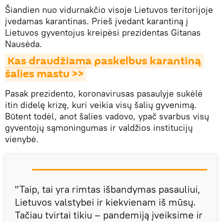
Šiandien nuo vidurnakčio visoje Lietuvos teritorijoje
įvedamas karantinas. Prieš įvedant karantiną į
Lietuvos gyventojus kreipėsi prezidentas Gitanas
Nausėda.
Kas draudžiama paskelbus karantiną 
šalies mastu >>
Pasak prezidento, koronavirusas pasaulyje sukėlė
itin didelę krizę, kuri veikia visų šalių gyvenimą.
Būtent todėl, anot šalies vadovo, ypač svarbus visų
gyventojų sąmoningumas ir valdžios institucijų
vienybė.
"Taip, tai yra rimtas išbandymas pasauliui,
Lietuvos valstybei ir kiekvienam iš mūsų.
Tačiau tvirtai tikiu – pandemiją įveiksime ir