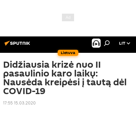
LIT
Lietuva
Didžiausia krizė nuo II
pasaulinio karo laikų:
Nausėda kreipėsi į tautą dėl
COVID-19
17:55 15.03.2020