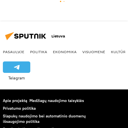
Lietuva
PASAULYJE
POLITIKA
EKONOMIKA
VISUOMENĖ
KULTŪR
Telegram
Apie projektą
Medžiagų naudojimo taisyklės
Privatumo politika
Slapukų naudojimo bei automatinio duomenų
išsaugojimo politika