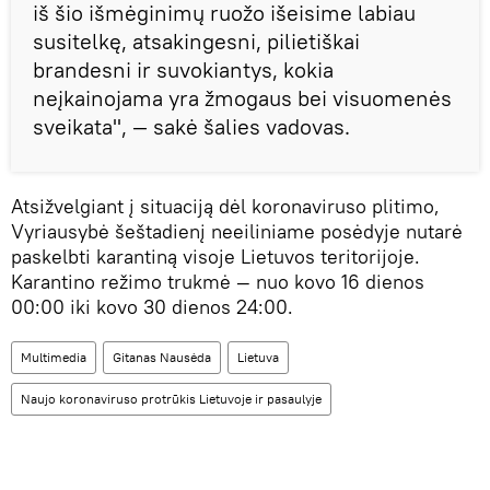
iš šio išmėginimų ruožo išeisime labiau
susitelkę, atsakingesni, pilietiškai
brandesni ir suvokiantys, kokia
neįkainojama yra žmogaus bei visuomenės
sveikata", — sakė šalies vadovas.
Atsižvelgiant į situaciją dėl koronaviruso plitimo,
Vyriausybė šeštadienį neeiliniame posėdyje nutarė
paskelbti karantiną visoje Lietuvos teritorijoje.
Karantino režimo trukmė — nuo kovo 16 dienos
00:00 iki kovo 30 dienos 24:00.
Multimedia
Gitanas Nausėda
Lietuva
Naujo koronaviruso protrūkis Lietuvoje ir pasaulyje