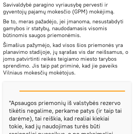
Savivaldybė paragino vyriausybę pervesti ir
gyventojų pajamų mokesčio (GPM) mokėjimą.
Be to, meras pažadėjo, jei įmanoma, nesustabdyti
gamybos ir statybų, naudodamasis visomis
būtinomis saugos priemonėmis.
Šimašius pažymėjo, kad visos šios priemonės yra
planavimo stadijoje, jų sąrašas vis dar neišsamus, o
joms patvirtinti reikės teigiamo miesto tarybos
sprendimo. Jis taip pat priminė, kad jie paveiks
Vilniaus mokesčių mokėtojus.
"Apsaugos priemonių iš valstybės rezervo
tikėtis negalime, perkame patys (ir taip tai
darėme), tai reiškia, kad realiai kiekiai
tokie, kad jų naudojimas turės būti
racionaliai nuosaikus, o ne maksimaliai