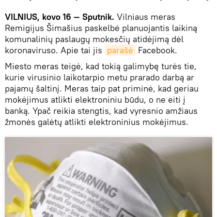
VILNIUS, kovo 16 — Sputnik.
Vilniaus meras
Remigijus Šimašius paskelbė planuojantis laikiną
komunalinių paslaugų mokesčių atidėjimą dėl
koronaviruso. Apie tai jis
parašė
Facebook.
Miesto meras teigė, kad tokią galimybę turės tie,
kurie virusinio laikotarpio metu prarado darbą ar
pajamų šaltinį. Meras taip pat priminė, kad geriau
mokėjimus atlikti elektroniniu būdu, o ne eiti į
banką. Ypač reikia stengtis, kad vyresnio amžiaus
žmonės galėtų atlikti elektroninius mokėjimus.