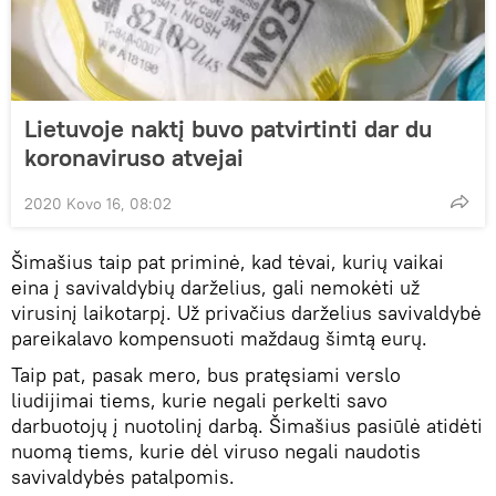
Lietuvoje naktį buvo patvirtinti dar du
koronaviruso atvejai
2020 Kovo 16, 08:02
Šimašius taip pat priminė, kad tėvai, kurių vaikai
eina į savivaldybių darželius, gali nemokėti už
virusinį laikotarpį. Už privačius darželius savivaldybė
pareikalavo kompensuoti maždaug šimtą eurų.
Taip pat, pasak mero, bus pratęsiami verslo
liudijimai tiems, kurie negali perkelti savo
darbuotojų į nuotolinį darbą. Šimašius pasiūlė atidėti
nuomą tiems, kurie dėl viruso negali naudotis
savivaldybės patalpomis.