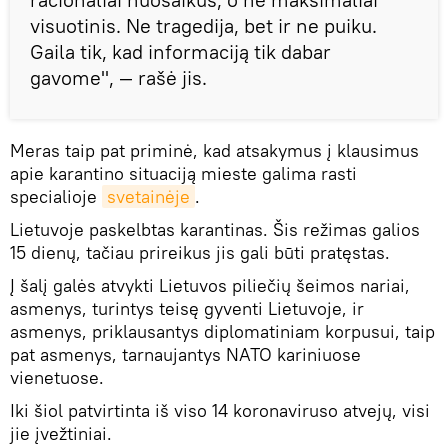
visuotinis. Ne tragedija, bet ir ne puiku.
Gaila tik, kad informaciją tik dabar
gavome", — rašė jis.
Meras taip pat priminė, kad atsakymus į klausimus
apie karantino situaciją mieste galima rasti
specialioje
svetainėje
.
Lietuvoje paskelbtas karantinas. Šis režimas galios
15 dienų, tačiau prireikus jis gali būti pratęstas.
Į šalį galės atvykti Lietuvos piliečių šeimos nariai,
asmenys, turintys teisę gyventi Lietuvoje, ir
asmenys, priklausantys diplomatiniam korpusui, taip
pat asmenys, tarnaujantys NATO kariniuose
vienetuose.
Iki šiol patvirtinta iš viso 14 koronaviruso atvejų, visi
jie įvežtiniai.