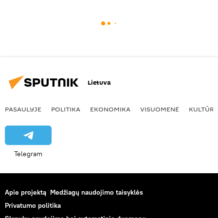
Lietuva
PASAULYJE
POLITIKA
EKONOMIKA
VISUOMENĖ
KULTŪR
Telegram
Apie projektą
Medžiagų naudojimo taisyklės
Privatumo politika