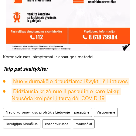
Koronavirusas: simptomai ir apsaugos metodai
Taip pat skaitykite:
Nuo vidurnakčio draudžiama išvykti iš Lietuvos
Didžiausia krizė nuo II pasaulinio karo laikų: 
Nausėda kreipėsi į tautą dėl COVID-19
Naujo koronaviruso protrūkis Lietuvoje ir pasaulyje
Visuomenė
Remigijus Šimašius
koronavirusas
mokesčiai