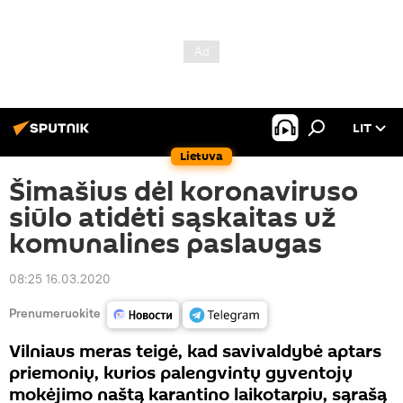
LIT
Lietuva
Šimašius dėl koronaviruso
siūlo atidėti sąskaitas už
komunalines paslaugas
08:25 16.03.2020
Prenumeruokite
Vilniaus meras teigė, kad savivaldybė aptars
priemonių, kurios palengvintų gyventojų
mokėjimo naštą karantino laikotarpiu, sąrašą