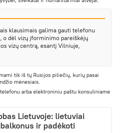
ybei, sveikatai ir humanitariniai atvejai.
ais klausimais galima gauti telefonu
, o dėl vizų įforminimo pareiškėjų
os vizų centrą, esantį Vilniuje,
mi tik iš tų Rusijos piliečių, kurių pasai
andžio mėnesiais.
s telefonu arba elektroniniu paštu konsuliniame
as Lietuvoje: lietuviai
į balkonus ir padėkoti