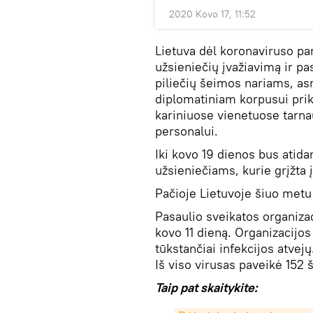
2020 Kovo 17, 11:52
Lietuva dėl koronaviruso p
užsieniečių įvažiavimą ir p
piliečių šeimos nariams, as
diplomatiniam korpusui pri
kariniuose vienetuose tarn
personalui.
Iki kovo 19 dienos bus atida
užsieniečiams, kurie grįžta 
Pačioje Lietuvoje šiuo metu
Pasaulio sveikatos organiz
kovo 11 dieną. Organizacijo
tūkstančiai infekcijos atvej
Iš viso virusas paveikė 152 š
Taip pat skaitykite: