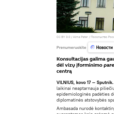
CC BY 3.0
/
Alma Pater
/ Посольство Рос
Prenumeruokite
Konsultacijas galima gau
dėl vizų įforminimo pare
centrą
VILNIUS, kovo 17 — Sputnik
laikinai neaptarnauja pilieč
epidemiologinės padėties dė
diplomatinės atstovybės sp
Ambasada nurodė kontaktinį