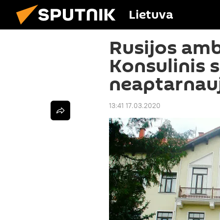
Lietuva
Rusijos amb
Konsulinis s
neaptarnauj
13:41 17.03.2020