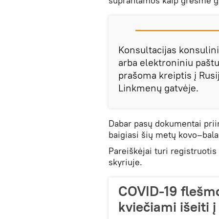
suprantamos kaip grėsmė gyv
Konsultacijas konsulini
arba elektroniniu paštu
prašoma kreiptis į Rusij
Linkmenų gatvėje.
Dabar pasų dokumentai priima
baigiasi šių metų kovo–bal
Pareiškėjai turi registruoti
skyriuje.
COVID-19 flešmob
kviečiami išeiti 