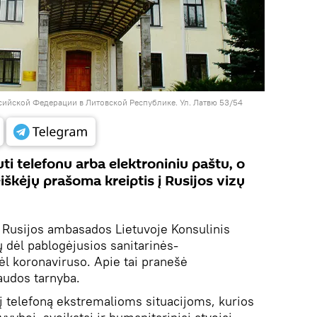
сийской Федерации в Литовской Республике. Ул. Латвю 53/54
ti telefonu arba elektroniniu paštu, o
iškėjų prašoma kreiptis į Rusijos vizų
.
Rusijos ambasados Lietuvoje Konsulinis
ių dėl pablogėjusios sanitarinės-
l koronaviruso. Apie tai pranešė
audos tarnyba.
 telefoną ekstremalioms situacijoms, kurios