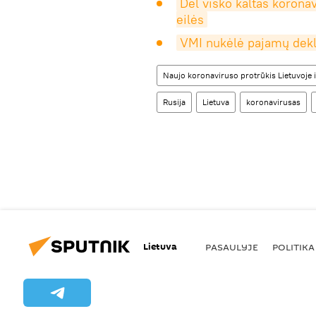
Dėl visko kaltas korona
eilės
VMI nukėlė pajamų dek
Naujo koronaviruso protrūkis Lietuvoje i
Rusija
Lietuva
koronavirusas
Lietuva
PASAULYJE
POLITIKA