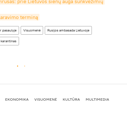
virusas: prie Lietuvos sienų auga sunkvežimių 
laravimo terminą
r pasaulyje
Visuomenė
Rusijos ambasada Lietuvoje
karantinas
EKONOMIKA
VISUOMENĖ
KULTŪRA
MULTIMEDIA