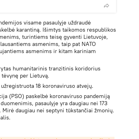
andemijos visame pasaulyje uždraudė
askelbė karantiną. Išimtys taikomos respublikos
menims, turintiems teisę gyventi Lietuvoje,
klausantiems asmenims, taip pat NATO
aujantiems asmenims ir kitam kariniam
rytas humanitarinis tranzitinis koridorius
į tėvynę per Lietuvą.
 užregistruota 18 koronaviruso atvejų.
acija (PSO) paskelbė koronaviruso pandemiją
s duomenimis, pasaulyje yra daugiau nei 173
ų. Mirė daugiau nei septyni tūkstančiai žmonių.
alis.