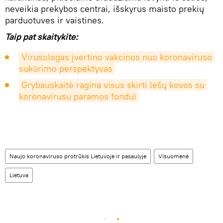
neveikia prekybos centrai, išskyrus maisto prekių
parduotuves ir vaistines.
Taip pat skaitykite:
Virusologas įvertino vakcinos nuo koronaviruso 
sukūrimo perspektyvas
Grybauskaitė ragina visus skirti lėšų kovos su 
koronavirusu paramos fondui
Naujo koronaviruso protrūkis Lietuvoje ir pasaulyje
Visuomenė
Lietuva