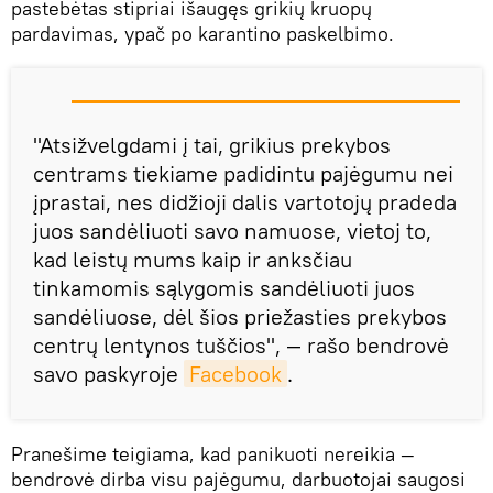
pastebėtas stipriai išaugęs grikių kruopų
pardavimas, ypač po karantino paskelbimo.
"Atsižvelgdami į tai, grikius prekybos
centrams tiekiame padidintu pajėgumu nei
įprastai, nes didžioji dalis vartotojų pradeda
juos sandėliuoti savo namuose, vietoj to,
kad leistų mums kaip ir anksčiau
tinkamomis sąlygomis sandėliuoti juos
sandėliuose, dėl šios priežasties prekybos
centrų lentynos tuščios", — rašo bendrovė
savo paskyroje
Facebook
.
Pranešime teigiama, kad panikuoti nereikia —
bendrovė dirba visu pajėgumu, darbuotojai saugosi