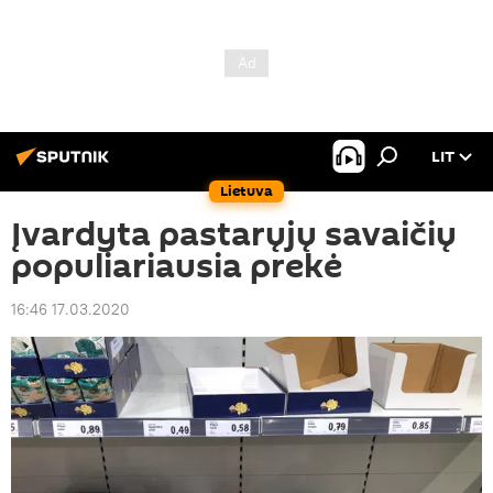
LIT
Lietuva
Įvardyta pastarųjų savaičių
populiariausia prekė
16:46 17.03.2020