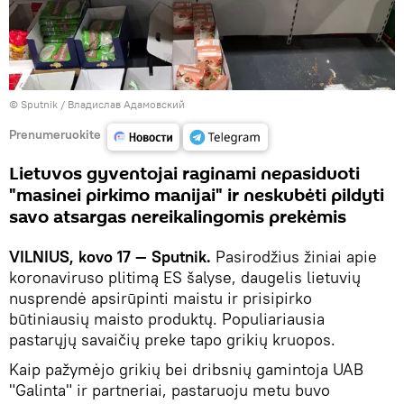
© Sputnik / Владислав Адамовский
Prenumeruokite
Lietuvos gyventojai raginami nepasiduoti
"masinei pirkimo manijai" ir neskubėti pildyti
savo atsargas nereikalingomis prekėmis
VILNIUS, kovo 17 — Sputnik.
Pasirodžius žiniai apie
koronaviruso plitimą ES šalyse, daugelis lietuvių
nusprendė apsirūpinti maistu ir prisipirko
būtiniausių maisto produktų. Populiariausia
pastarųjų savaičių preke tapo grikių kruopos.
Kaip pažymėjo grikių bei dribsnių gamintoja UAB
"Galinta" ir partneriai, pastaruoju metu buvo