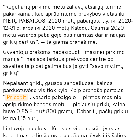
"Reguliarių pirkimų metu žaliavų atsargų turime
pakankamai, kad aprūpintume prekybos vietas iki
METŲ PABAIGOS! 2020 metų pabaigos, t.y. iki 2020-
12-31 d. arba iki 2020 metų Kalėdų. Galimai 2020
metų vasaros pabaigoje bus nuimtas dar ir naujas
grikių derlius", — teigiama pranešime.
Gyventojų prašoma nepasiduoti "masinei pirkimo
manijai", nes apsilankius prekybos centre po
savaitės taip pat galima bus įsigyti "savo mylimų
grikių".
Nepaisant grikių gausos sandėliuose, kainos
parduotuvėse vis tiek kyla. Kaip praneša portalas
"
Pricer.lt
", vasario pabaigoje — pirmos masinio
apsipirkimo bangos metu — pigiausių grikių kaina
buvo 0,85 Eur už 800 gramų. Dabar tų pačių grikių
kaina 1,15 eurų.
Lietuvoje nuo kovo 16-osios vidurnakčio įvestas
karantinas, piliečiams draudžiama išvykti iš šalies,