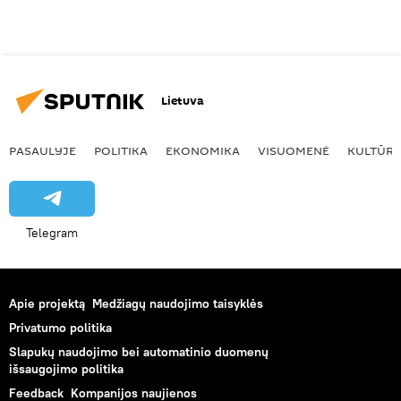
Lietuva
PASAULYJE
POLITIKA
EKONOMIKA
VISUOMENĖ
KULTŪR
Telegram
Apie projektą
Medžiagų naudojimo taisyklės
Privatumo politika
Slapukų naudojimo bei automatinio duomenų
išsaugojimo politika
Feedback
Kompanijos naujienos