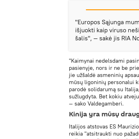
"Europos Sąjunga mum
išjuokti kaip viruso neši
šalis", — sakė jis RIA N
"Kaimynai nedelsdami pasi
pasienyje, nors ir ne be prie
jie užšaldė asmeninių apsau
mūsų ligoninių personalui ki
parodė solidarumą su Italij
sužlugdyta. Bet kokiu atveju
— sako Valdegamberi.
Kinija yra mūsų draug
Italijos atstovas ES Maurizi
reikia "atsitraukti nuo pažadų