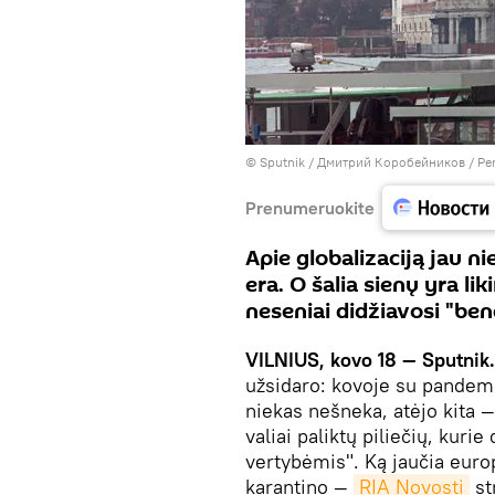
© Sputnik / Дмитрий Коробейников
/
Per
Prenumeruokite
Apie globalizaciją jau n
era. O šalia sienų yra lik
neseniai didžiavosi "be
VILNIUS, kovo 18 — Sputnik.
užsidaro: kovoje su pandemij
niekas nešneka, atėjo kita —
valiai paliktų piliečių, kuri
vertybėmis". Ką jaučia europ
karantino —
RIA Novosti
st