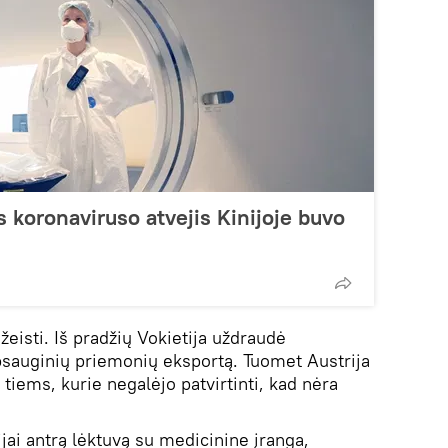
s koronaviruso atvejis Kinijoje buvo
žeisti. Iš pradžių Vokietija uždraudė
apsauginių priemonių eksportą. Tuomet Austrija
 tiems, kurie negalėjo patvirtinti, kad nėra
lijai antrą lėktuvą su medicinine įranga,