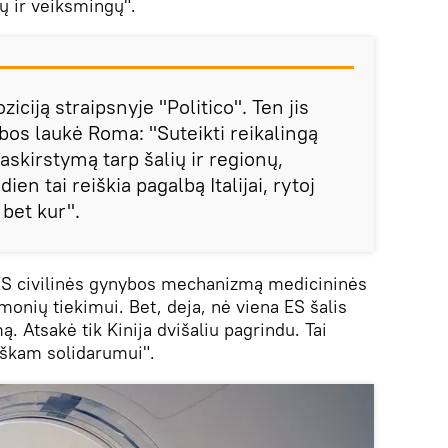
ų ir veiksmingų".
iciją straipsnyje "Politico". Ten jis
bos laukė Roma: "Suteikti reikalingą
askirstymą tarp šalių ir regionų,
ien tai reiškia pagalbą Italijai, rytoj
i bet kur".
i ES civilinės gynybos mechanizmą medicininės
onių tiekimui. Bet, deja, nė viena ES šalis
. Atsakė tik Kinija dvišaliu pagrindu. Tai
iškam solidarumui".