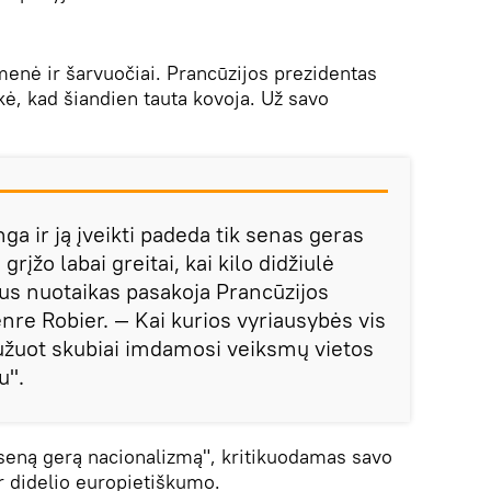
enė ir šarvuočiai. Prancūzijos prezidentas
, kad šiandien tauta kovoja. Už savo
ga ir ją įveikti padeda tik senas geras
grįžo labai greitai, kai kilo didžiulė
us nuotaikas pasakoja Prancūzijos
nre Robier. — Kai kurios vyriausybės vis
, užuot skubiai imdamosi veiksmų vietos
u".
seną gerą nacionalizmą", kritikuodamas savo
r didelio europietiškumo.