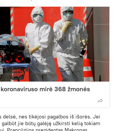
uo koronaviruso mirė 368 žmonės
os delsė, nes tikėjosi pagalbos iš išorės. Jei
 galbūt jie būtų galėję užkirsti kelią tokiam
ui. Prancūzijos prezidentas Makronas