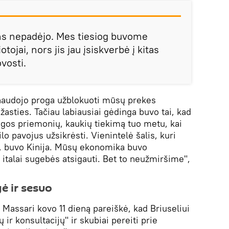
s nepadėjo. Mes tiesiog buvome
otojai, nors jis jau įsiskverbė į kitas
ovosti.
naudojo proga užblokuoti mūsų prekes
žasties. Tačiau labiausiai gėdinga buvo tai, kad
gos priemonių, kaukių tiekimą tuo metu, kai
lo pavojus užsikrėsti. Vienintelė šalis, kuri
a, buvo Kinija. Mūsų ekonomika buvo
 italai sugebės atsigauti. Bet to neužmiršime",
ė ir sesuo
o Massari kovo 11 dieną pareiškė, kad Briuseliui
 ir konsultacijų" ir skubiai pereiti prie