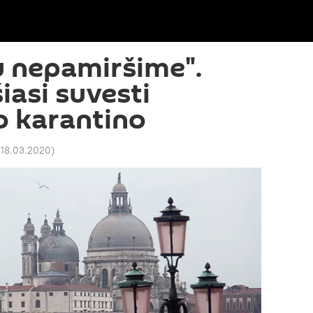
 nepamiršime".
iasi suvesti
o karantino
 18.03.2020
)