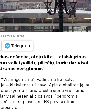
eiti į medijų banką
iekas nešneka, atėjo kita — atsiskyrimo —
imo valiai paliktų piliečių, kurie dar visai
ndromis vertybėmis"
"Vieningų namų", vadinamų ES, šalys
a — kiekvienas už save. Apie globalizaciją jau
 atsiskyrimo — era. O šalia sienų yra likimo
e dar visai neseniai didžiavosi "bendromis
iečiai ir kaip pasikeis ES po visuotinio
raipsnyje.