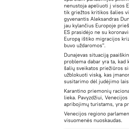
nenustoja apeliuoti į visos 
tik griežtos kritikos šalies 
gyvenantis Aleksandras Dun
jau kylančius Europoje prieš
ES prasidėjo ne su koronavi
Europą ištiko migracijos kri
buvo uždaromos".
Dunajevas situaciją paaiški
problema dabar yra ta, kad 
šalių sveikatos priežiūros s
užblokuoti viską, kas įmanom
susitarimo dėl judėjimo lais
Karantino priemonių racion
lieka. Pavyzdžiui, Venecijos 
apribojimų turistams, yra pr
Venecijos regiono parlament
visuomenės nuoskaudas.