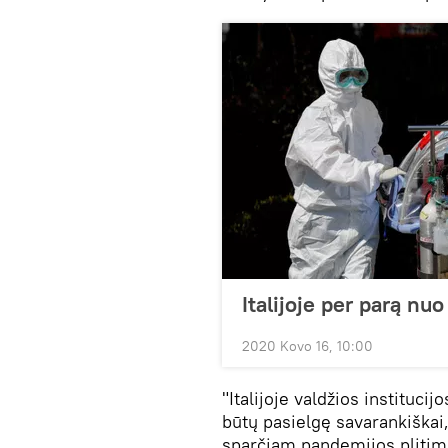
Italijoje per parą n
2020 Kovo 16, 10:00
"Italijoje valdžios institucij
būtų pasielgę savarankiškai,
sparčiam pandemijos plitim