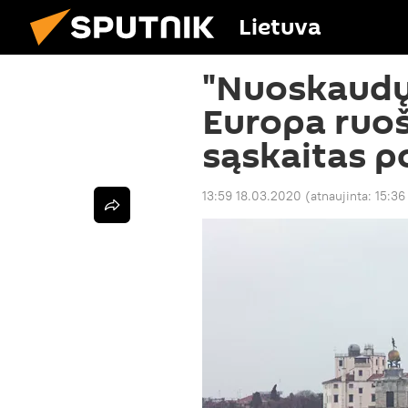
Lietuva
"Nuoskaudų
Europa ruoš
sąskaitas p
13:59 18.03.2020
(atnaujinta:
15:36