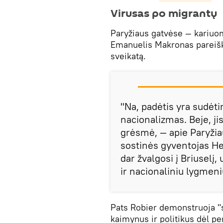
Virusas po migrantų
Paryžiaus gatvėse — kariuom
Emanuelis Makronas pareiškė
sveikatą.
"Na, padėtis yra sudėtin
nacionalizmas. Beje, jis 
grėsmė, — apie Paryžia
sostinės gyventojas He
dar žvalgosi į Briuselį
ir nacionaliniu lygmeni
Pats Robier demonstruoja "
kaimynus ir politikus dėl pe