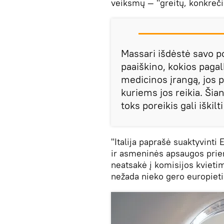
veiksmų — "greitų, konkreči
Massari išdėstė savo poz
paaiškino, kokios pagal
medicinos įrangą, jos p
kuriems jos reikia. Šiand
toks poreikis gali iškilt
"Italija paprašė suaktyvint
ir asmeninės apsaugos priem
neatsakė į komisijos kvietimą
nežada nieko gero europiet