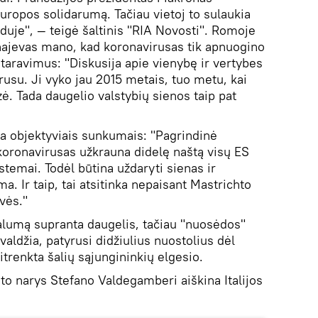
Europos solidarumą. Tačiau vietoj to sulaukia
viduje", — teigė šaltinis "RIA Novosti". Romoje
ajevas mano, kad koronavirusas tik apnuogino
taravimus: "Diskusija apie vienybę ir vertybes
rusu. Ji vyko jau 2015 metais, tuo metu, kai
zė. Tada daugelio valstybių sienos taip pat
na objektyviais sunkumais: "Pagrindinė
koronavirusas užkrauna didelę naštą visų ES
istemai. Todėl būtina uždaryti sienas ir
a. Ir taip, tai atsitinka nepaisant Mastrichto
vės."
alumą supranta daugelis, tačiau "nuosėdos"
valdžia, patyrusi didžiulius nuostolius dėl
itrenkta šalių sąjungininkių elgesio.
o narys Stefano Valdegamberi aiškina Italijos