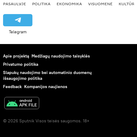
PASAULYJE
POLITIKA
EKONOMIKA
VISUOMENĖ
KULTŪR
Telegram
Apie projektą
Medžiagų naudojimo taisyklės
Privatumo politika
Slapukų naudojimo bei automatinio duomenų
išsaugojimo politika
Feedback
Kompanijos naujienos
© 2026 Sputnik Visos teisės saugomos. 18+