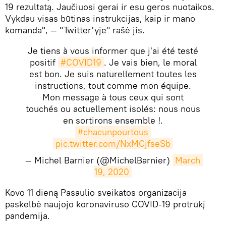
19 rezultatą. Jaučiuosi gerai ir esu geros nuotaikos.
Vykdau visas būtinas instrukcijas, kaip ir mano
komanda", — "Twitter'yje" rašė jis.
Je tiens à vous informer que j'ai été testé
positif
#COVID19
. Je vais bien, le moral
est bon. Je suis naturellement toutes les
instructions, tout comme mon équipe.
Mon message à tous ceux qui sont
touchés ou actuellement isolés: nous nous
en sortirons ensemble !.
#chacunpourtous
pic.twitter.com/NxMCjfseSb
— Michel Barnier (@MichelBarnier)
March 
19, 2020
​Kovo 11 dieną Pasaulio sveikatos organizacija
paskelbė naujojo koronaviruso COVID-19 protrūkį
pandemija.