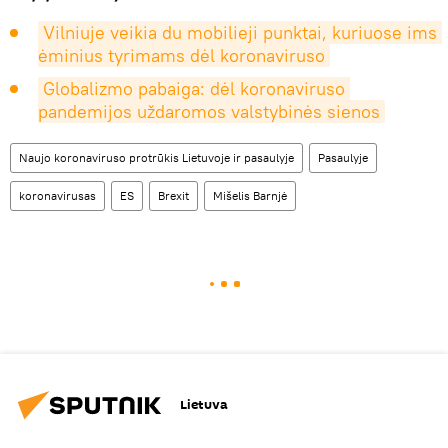
Vilniuje veikia du mobilieji punktai, kuriuose ims 
ėminius tyrimams dėl koronaviruso
Globalizmo pabaiga: dėl koronaviruso 
pandemijos uždaromos valstybinės sienos
Naujo koronaviruso protrūkis Lietuvoje ir pasaulyje
Pasaulyje
koronavirusas
ES
Brexit
Mišelis Barnjė
Lietuva