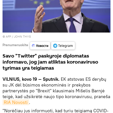
© AFP / JOHN THYS
Prenumeruokite
Savo "Twitter" paskyroje diplomatas
informavo, jog jam atliktas koronaviruso
tyrimas yra teigiamas
VILNIUS, kovo 19 — Sputnik.
EK atstovas ES derybų
su JK dėl būsimos ekonominės ir prekybos
partnerystės po "Brexit" klausimais Mišelis Barnjė
teigė, kad užsikrėtė naujo tipo koronavirusu, praneša
RIA Novosti
.
"Norėčiau jus informuoti, kad turiu teigiamą COVID-