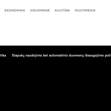
EKONOMIKA
VISUOMENĖ
KULTŪRA
MULTIMEDIA
tika
Slapukų naudojimo bei automatinio duomenų išsaugojimo poli