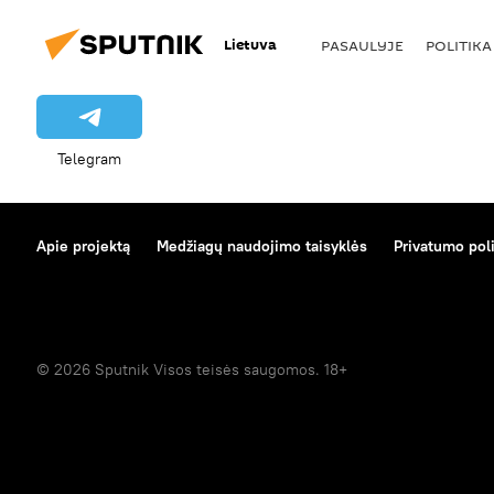
Lietuva
PASAULYJE
POLITIKA
Telegram
Apie projektą
Medžiagų naudojimo taisyklės
Privatumo poli
© 2026 Sputnik Visos teisės saugomos. 18+