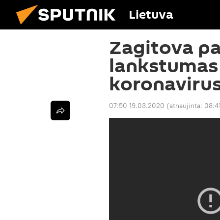
Lietuva
Zagitova pa
lankstumas
koronaviru
07:50 19.03.2020
(atnaujinta:
08:4