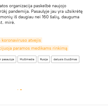
katos organizacija paskelbė naujojo
ūkį pandemija. Pasaulyje jau yra užsikrėtę
žmonių iš daugiau nei 160 šalių, dauguma
t. mirė.
4 koronaviruso atvejis
nicijuoja paramos medikams rinkimą
r pasaulyje
Multimedia
Rusija
dailusis čiuožimas