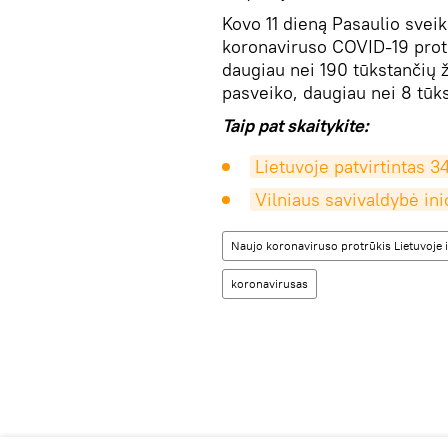
Kovo 11 dieną Pasaulio svei
koronaviruso COVID-19 protr
daugiau nei 190 tūkstančių 
pasveiko, daugiau nei 8 tūks
Taip pat skaitykite:
Lietuvoje patvirtintas 3
Vilniaus savivaldybė i
Naujo koronaviruso protrūkis Lietuvoje i
koronavirusas