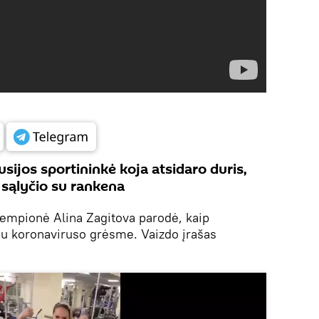
usijos sportininkė koja atsidaro duris,
 sąlyčio su rankena
čempionė Alina Zagitova parodė, kaip
u koronaviruso grėsme. Vaizdo įrašas