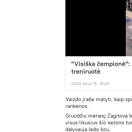
"Visiška čempionė": 
treniruotė
2020 Kovo 15, 19:43
Vaizdo įraše matyti, kaip sp
rankenos.
Gruodžio mėnesį Zagitova tei
visus likusius šio sezono tur
dalyvauja ledo šou.