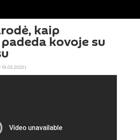
rodė, kaip
 padeda kovoje su
su
1 19.03.2020
)