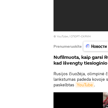
©
YouTube / СПОРТ-СКРИН
Prenumeruokite
Nufilmuota, kaip garsi R
kad išvengtų tiesioginio
Rusijos čiuožėja, olimpinė 
lankstumas padeda kovoje s
paskelbtas
YouTube
.