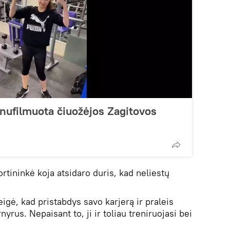
nufilmuota čiuožėjos Zagitovos
ortininkė koja atsidaro duris, kad neliestų
gė, kad pristabdys savo karjerą ir praleis
nyrus. Nepaisant to, ji ir toliau treniruojasi bei