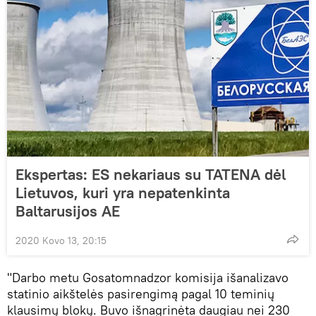
Ekspertas: ES nekariaus su TATENA dėl
Lietuvos, kuri yra nepatenkinta
Baltarusijos AE
2020 Kovo 13, 20:15
"Darbo metu Gosatomnadzor komisija išanalizavo
statinio aikštelės pasirengimą pagal 10 teminių
klausimų blokų. Buvo išnagrinėta daugiau nei 230