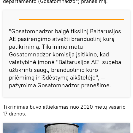
departamento (Gosatomnadzor) pranešimą.
"Gosatomnadzor baigė tikslinį Baltarusijos
AE pasirengimo atvežti branduolinį kurą
patikrinimą. Tikrinimo metu
Gosatomnadzor komisija įsitikino, kad
valstybinė įmonė "Baltarusijos AE" sugeba
užtikrinti saugų branduolinio kuro
priėmimą ir išdėstymą aikštelėje", —
pažymima Gosatomnadzor pranešime.
Tikrinimas buvo atliekamas nuo 2020 metų vasario
17 dienos.