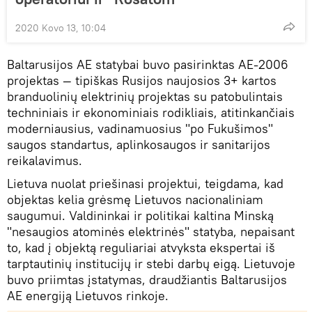
2020 Kovo 13, 10:04
Baltarusijos AE statybai buvo pasirinktas AE-2006
projektas — tipiškas Rusijos naujosios 3+ kartos
branduolinių elektrinių projektas su patobulintais
techniniais ir ekonominiais rodikliais, atitinkančiais
moderniausius, vadinamuosius "po Fukušimos"
saugos standartus, aplinkosaugos ir sanitarijos
reikalavimus.
Lietuva nuolat priešinasi projektui, teigdama, kad
objektas kelia grėsmę Lietuvos nacionaliniam
saugumui. Valdininkai ir politikai kaltina Minską
"nesaugios atominės elektrinės" statyba, nepaisant
to, kad į objektą reguliariai atvyksta ekspertai iš
tarptautinių institucijų ir stebi darbų eigą. Lietuvoje
buvo priimtas įstatymas, draudžiantis Baltarusijos
AE energiją Lietuvos rinkoje.