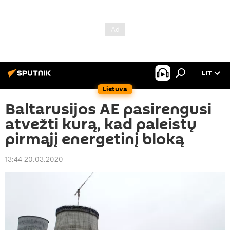
LIT
Lietuva
Baltarusijos AE pasirengusi
atvežti kurą, kad paleistų
pirmąjį energetinį bloką
13:44 20.03.2020