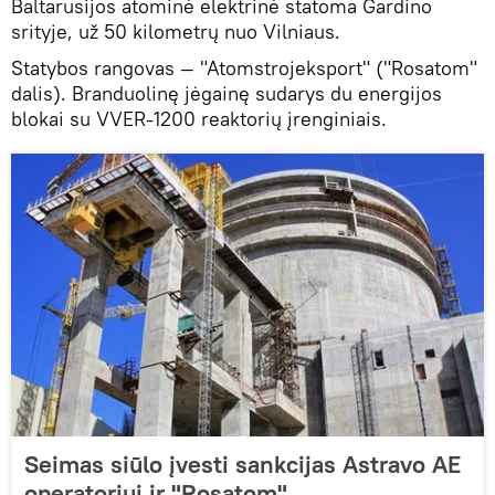
Baltarusijos atominė elektrinė statoma Gardino
srityje, už 50 kilometrų nuo Vilniaus.
Statybos rangovas — "Atomstrojeksport" ("Rosatom"
dalis). Branduolinę jėgainę sudarys du energijos
blokai su VVER-1200 reaktorių įrenginiais.
Seimas siūlo įvesti sankcijas Astravo AE
operatoriui ir "Rosatom"