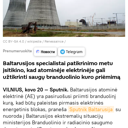
CC BY-SA 4.0
/
wikipedia / Renessaince
/
Prenumeruokite
Baltarusijos specialistai patikrinimo metu
įsitikino, kad atominėje elektrinėje gali
užtikrinti saugų branduolinio kuro priėmimą
VILNIUS, kovo 20 — Sputnik.
Baltarusijos atominė
elektrinė (AE) yra pasiruošusi priimti branduolinį
kurą, kad būtų paleistas pirmasis elektrinės
energetinis blokas, praneša
Sputnik Baltarusija
su
nuoroda į Baltarusijos ekstremalių situacijų
ministerijos Branduolinio ir radiacinio saugumo