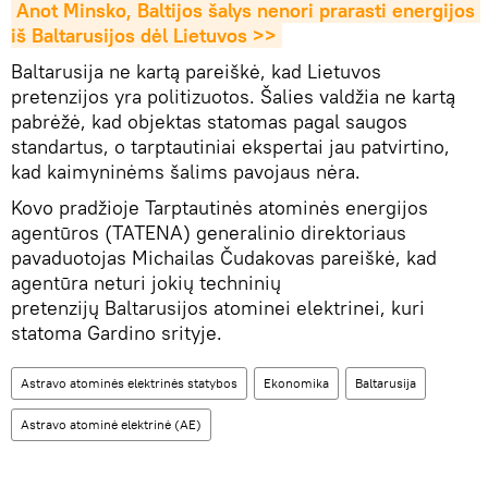
Anot Minsko, Baltijos šalys nenori prarasti energijos 
iš Baltarusijos dėl Lietuvos >>
Baltarusija ne kartą pareiškė, kad Lietuvos
pretenzijos yra politizuotos. Šalies valdžia ne kartą
pabrėžė, kad objektas statomas pagal saugos
standartus, o tarptautiniai ekspertai jau patvirtino,
kad kaimyninėms šalims pavojaus nėra.
Kovo pradžioje Tarptautinės atominės energijos
agentūros (TATENA) generalinio direktoriaus
pavaduotojas Michailas Čudakovas pareiškė, kad
agentūra neturi jokių techninių
pretenzijų Baltarusijos atominei elektrinei, kuri
statoma Gardino srityje.
Astravo atominės elektrinės statybos
Ekonomika
Baltarusija
Astravo atominė elektrinė (AE)