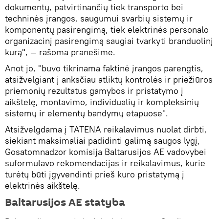
dokumentų, patvirtinančių tiek transporto bei
techninės įrangos, saugumui svarbių sistemų ir
komponentų pasirengimą, tiek elektrinės personalo
organizacinį pasirengimą saugiai tvarkyti branduolinį
kurą", — rašoma pranešime.
Anot jo, "buvo tikrinama faktinė įrangos parengtis,
atsižvelgiant į anksčiau atliktų kontrolės ir priežiūros
priemonių rezultatus gamybos ir pristatymo į
aikštelę, montavimo, individualių ir kompleksinių
sistemų ir elementų bandymų etapuose".
Atsižvelgdama į TATENA reikalavimus nuolat dirbti,
siekiant maksimaliai padidinti galimą saugos lygį,
Gosatomnadzor komisija Baltarusijos AE vadovybei
suformulavo rekomendacijas ir reikalavimus, kurie
turėtų būti įgyvendinti prieš kuro pristatymą į
elektrinės aikštelę.
Baltarusijos AE statyba